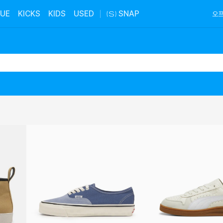
UE
KICKS
KIDS
USED
SNAP
오프