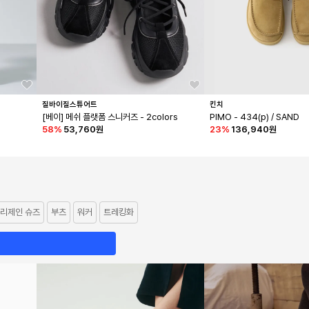
질바이질스튜어트
킨치
[베이] 메쉬 플랫폼 스니커즈 - 2colors
PIMO - 434(p) / SAND
58
%
53,760원
23
%
136,940원
리제인 슈즈
부츠
워커
트레킹화