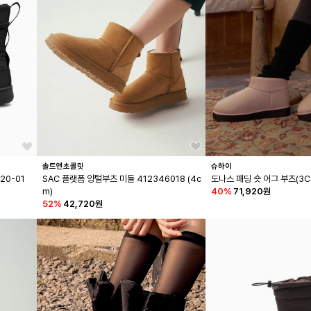
솔트앤초콜릿
슈하이
20-01
SAC 플랫폼 양털부츠 미들 412346018 (4c
도나스 패딩 숏 어그 부츠(3Co
m)
40
%
71,920원
52
%
42,720원