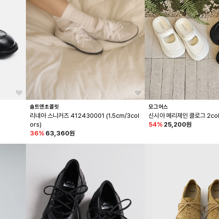
솔트앤초콜릿
모그어스
리네아 스니커즈 412430001 (1.5cm/3col
신시아 메리제인 클로그 2col
ors)
54
%
25,200원
36
%
63,360원