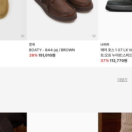
킨치
나이키
BOATY - 844 (a) / BROWN
에어 포스 1 07 LX V
28
%
151,010원
트:오프 누아르:스피드 
001
37
%
112,770원
더보기