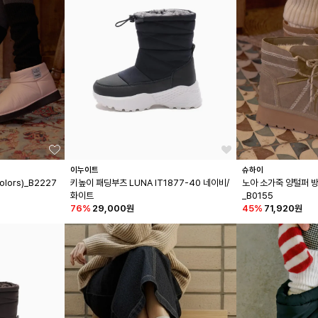
이누이트
슈하이
lors)_B2227
키높이 패딩부츠 LUNA IT1877-40 네이비/
노아 소가죽 양털퍼 방한
화이트
_B0155
76
%
29,000원
45
%
71,920원