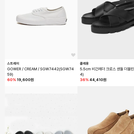
스트레이
클레용
GOWER / CREAM / SGW7442(SGW74
5.5cm 비건레더 크로스 샌들 더블린
59)
4)
60
%
19,600원
36
%
44,410원