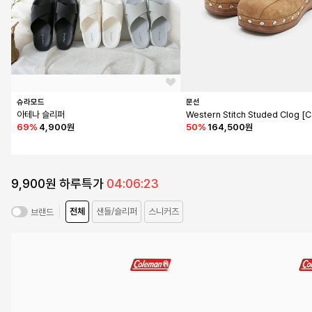
슈라모드
문선
아테나 슬리퍼
Western Stitch Studed Clog [
69
%
4,900원
50
%
164,500원
9,900원 하루특가
04:06:21
전체
샌들/슬리퍼
스니커즈
브랜드