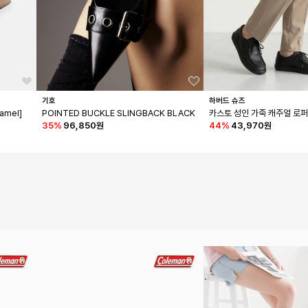
기호
하버드 슈즈
Camel]
POINTED BUCKLE SLINGBACK BLACK
카스토 성인 가죽 캐주얼 로퍼
35
%
96,850원
44
%
43,970원