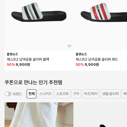
콜맨슈즈
콜맨슈즈
제스트2 남여공용 슬리퍼 블랙
제스트2 남여공용 슬리퍼 레드
50
%
9,900원
50
%
9,900원
쿠폰으로 만나는 인기 추천템
전체
스니커즈
스포츠화
구두
부츠/워커
샌들/슬리퍼
패
브랜드