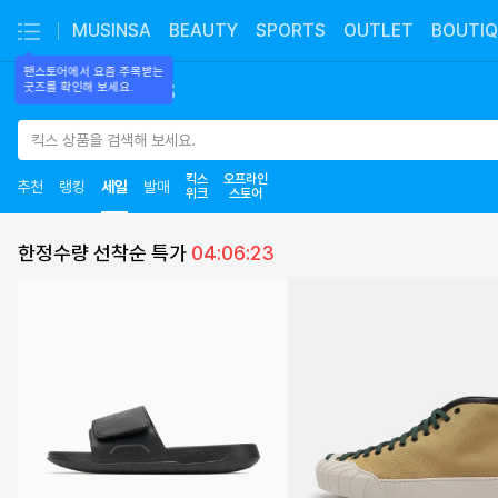
MUSINSA
BEAUTY
SPORTS
OUTLET
BOUTIQ
팬스토어에서 요즘 주목받는

굿즈를 확인해 보세요.
킥스 상품을 검색해 보세요.
킥스
오프라인
추천
랭킹
세일
발매
위크
스토어
무
한정수량 선착순 특가
04:06:22
신
사
킥
스
|
세
일