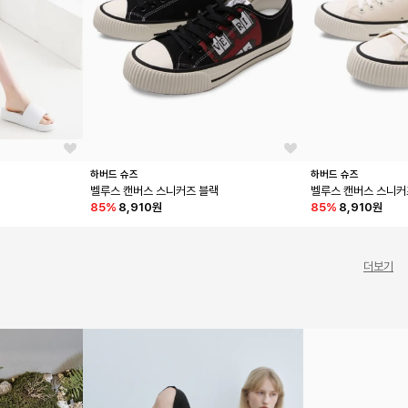
하버드 슈즈
하버드 슈즈
벨루스 캔버스 스니커즈 블랙
벨루스 캔버스 스니커
85
%
8,910원
85
%
8,910원
더보기