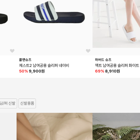
콜맨슈즈
하버드 슈즈
제스트2 남여공용 슬리퍼 네이비
엑트 남여공용 슬리퍼 화이트
50
%
9,900원
69
%
8,910원
딩/퍼 신발
신발용품