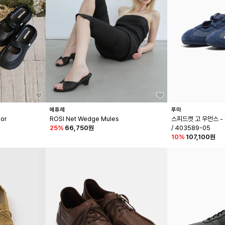
에퓨레
푸마
or
ROSI Net Wedge Mules
스피드캣 고 우먼스 -
25
%
66,750원
/ 403589-05
10
%
107,100원