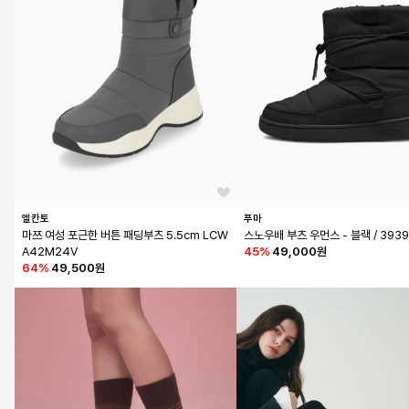
엘칸토
푸마
마쯔 여성 포근한 버튼 패딩부츠 5.5cm LCW
스노우배 부츠 우먼스 - 블랙 / 3939
A42M24V
45
%
49,000원
64
%
49,500원