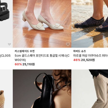
커스텀에이드 우먼
하버드 슈즈
(CL005
5cm 골드스퀘어 포인티드토 통굽힐 시에나(C
마르셀 여성 아쿠아슈즈 워터
W0016)
46
%
20,520원
60
%
25,110원