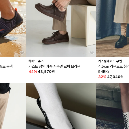
하버드 슈즈
커스텀에이드 우먼
슈즈 블랙
카스토 성인 가죽 캐주얼 로퍼 브라운
4.5cm 라운드토 청
44
%
43,970원
54BK)
32
%
47,040원