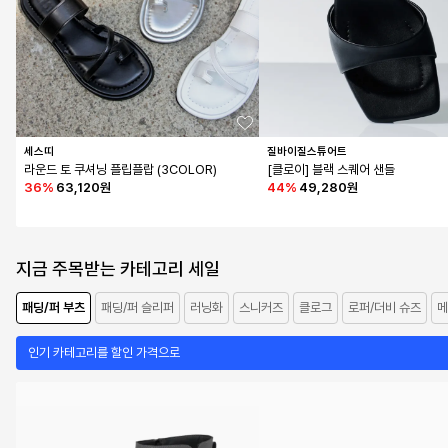
세스띠
질바이질스튜어트
라운드 토 쿠셔닝 플립플랍 (3COLOR)
[클로이] 블랙 스퀘어 샌들
36
%
63,120원
44
%
49,280원
지금 주목받는 카테고리 세일
패딩/퍼 부츠
패딩/퍼 슬리퍼
러닝화
스니커즈
클로그
로퍼/더비 슈즈
메
인기 카테고리를 할인 가격으로