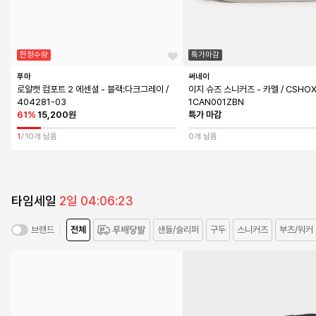
한정수량
특가마감
푸마
써네이
로얄캣 컴포트 2 에센셜 - 블랙:다크그레이 / 
이지 슈즈 스니커즈 - 카멜 / CSHO
404281-03
1CAN001ZBN
61
%
15,200원
특가 마감
1
/
10개 남음
0개 남음
타임세일
2일 04:06:21
전체
샌들/슬리퍼
구두
스니커즈
부츠/워커
브랜드