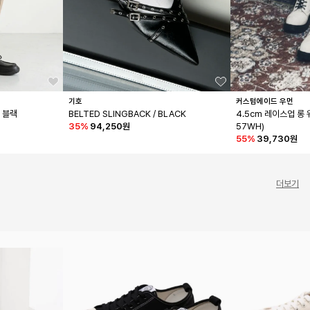
기호
커스텀에이드 우먼
 블랙
BELTED SLINGBACK / BLACK
4.5cm 레이스업 롱
35
%
94,250원
57WH)
55
%
39,730원
더보기