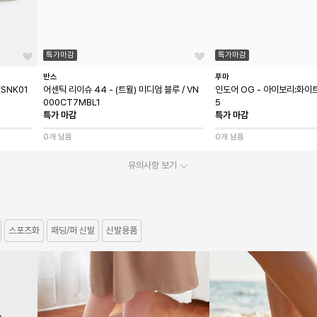
특가마감
특가마감
반스
푸마
XSNK01
어센틱 리이슈 44 - (트윌) 미디엄 블루 / VN
인도어 OG - 아이보리:화이트 
000CT7MBL1
5
특가 마감
특가 마감
0개 남음
0개 남음
유의사항 보기
스포츠화
패딩/퍼 신발
신발용품