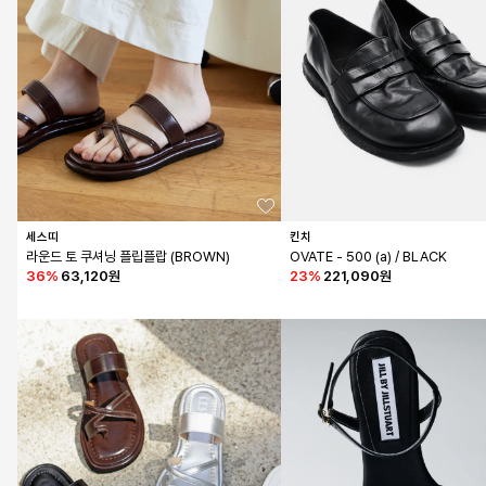
세스띠
킨치
라운드 토 쿠셔닝 플립플랍 (BROWN)
OVATE - 500 (a) / BLACK
36
%
63,120원
23
%
221,090원