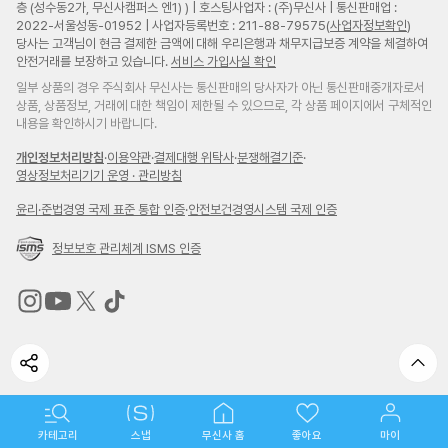
층 (성수동2가, 무신사캠퍼스 엔1) ) | 호스팅사업자 : (주)무신사 | 통신판매업 :
2022-서울성동-01952 | 사업자등록번호 : 211-88-79575(
사업자정보확인
)
당사는 고객님이 현금 결제한 금액에 대해 우리은행과 채무지급보증 계약을 체결하여
안전거래를 보장하고 있습니다.
서비스 가입사실 확인
일부 상품의 경우 주식회사 무신사는 통신판매의 당사자가 아닌 통신판매중개자로서
상품, 상품정보, 거래에 대한 책임이 제한될 수 있으므로, 각 상품 페이지에서 구체적인
내용을 확인하시기 바랍니다.
개인정보처리방침
·
이용약관
·
결제대행 위탁사
·
분쟁해결기준
·
영상정보처리기기 운영 · 관리방침
윤리
·
준법경영 국제 표준 통합 인증
·
안전보건경영시스템 국제 인증
정보보호 관리체계 ISMS 인증
무
무
무
무
신
신
신
신
사
사
사
사
인
유
트
틱
스
튜
위
톡
카테고리
타
브
터
바
스냅
무신사 홈
좋아요
마이
브랜드