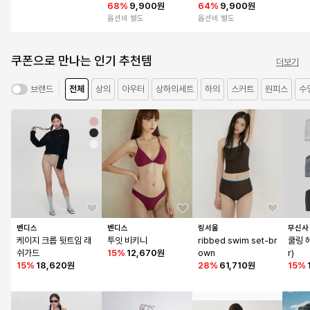
68
%
9,900원
복 비키니
64
%
9,900원
옵션비 별도
옵션비 별도
쿠폰으로 만나는 인기 추천템
더보기
전체
상의
아우터
상하의세트
하의
스커트
원피스
수
브랜드
벤디스
벤디스
링서울
무신사
케이지 크롭 뒷트임 래
투잇 비키니
ribbed swim set-br
쿨링 헤
쉬가드
15
%
12,670원
own
r)
15
%
18,620원
28
%
61,710원
15
%