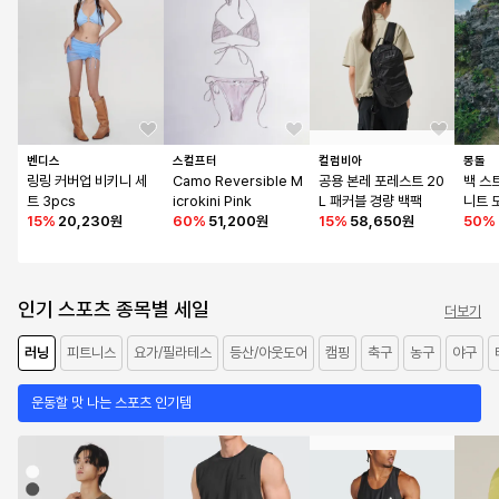
벤디스
스컬프터
컬럼비아
몽돌
링링 커버업 비키니 세
Camo Reversible M
공용 본레 포레스트 20
백 스
트 3pcs
icrokini Pink
L 패커블 경량 백팩
니트 
15
%
20,230원
60
%
51,200원
15
%
58,650원
006_
50
%
인기 스포츠 종목별 세일
더보기
러닝
피트니스
요가/필라테스
등산/아웃도어
캠핑
축구
농구
야구
운동할 맛 나는 스포츠 인기템