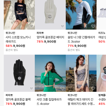
위크나인
피아쁘
위크나인
미즈노
시티 스트랩 모노키니 
양가죽 골프장갑 베이지
슬릿 나그랑 긴팔래쉬가
여성 
래쉬가드
78
%
9,900원
드 3color
50
%
58
%
9,900원
71
%
9,900원
옵션비 별도
옵션비 별도
피아쁘
위크나인
위크나인
엠팩플
양가죽 골프장갑 블랙
샤인 크롭 집업래쉬가
에밀리 체크 데이지 긴
수경S
78
%
9,900원
드 4color
팔 래쉬가드세트 수영
45
%