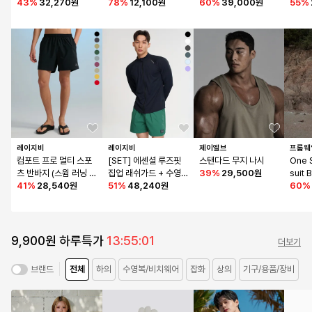
체형커버 수영복 (6컬
43
%
32,270원
78
%
12,100원
60
%
39,000원
비치웨
55
%
러)
레이지비
레이지비
제이엘브
프롬웨
컴포트 프로 멀티 스포
[SET] 에센셜 루즈핏 
스탠다드 무지 나시
One 
츠 반바지 (스윔 러닝 등
집업 래쉬가드 + 수영
39
%
29,500원
suit 
산 데일리) 쇼츠 M (9컬
41
%
28,540원
복 반바지 쇼츠 세트 M
51
%
48,240원
60
%
러)
9,900원 하루특가
13:55:01
더보기
전체
하의
수영복/비치웨어
잡화
상의
기구/용품/장비
브랜드