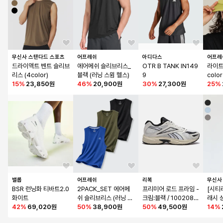
무신사 스탠다드 스포츠
어프레쉬
아디다스
어프레
드라이액트 벤트 슬리브
에어메쉬 슬리브리스_
OTR B TANK IN149
라이트
리스 (4color)
블랙 (러닝 스윔 헬스)
9
color
15
%
23,850원
46
%
20,900원
30
%
27,300원
25
%
밸롭
어프레쉬
리복
무신사
BSR 런닝화 티바트2.0 
2PACK_SET 에어메
프리미어 로드 프라임 - 
[시티
화이트
쉬 슬리브리스 (러닝 스
크림:블랙 / 1002086
래시 싱
42
%
69,020원
윔 헬스)
50
%
38,900원
62
50
%
49,500원
or)
14
%