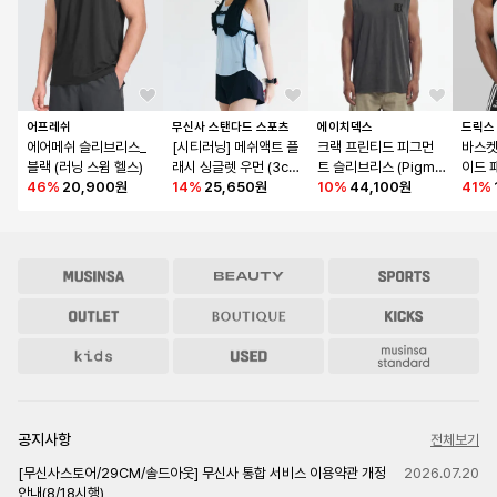
어프레쉬
무신사 스탠다드 스포츠
에이치덱스
드릭스
에어메쉬 슬리브리스_
[시티러닝] 메쉬액트 플
크랙 프린티드 피그먼
바스켓
블랙 (러닝 스윔 헬스)
래시 싱글렛 우먼 (3col
트 슬리브리스 (Pigme
이드 
46
%
20,900원
or)
14
%
25,650원
nt Charcoal)
10
%
44,100원
화이
41
%
공지사항
전체보기
[무신사스토어/29CM/솔드아웃] 무신사 통합 서비스 이용약관 개정
2026.07.20
안내(8/18시행)