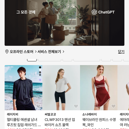
텀
- 그레이:화이트 / K1G
특가 마감
A240012
특가 마감
0개 남음
0개 남음
유의사항 보기
타임세일
1일 13:55:01
더보기
닫기
전체
상의
수영복/비치웨어
하의
잡화
아
브랜드
레이지비
씨엘코코
소냐레바이
레이지
멀티쿨링 에센셜 남녀 
CLWP3013 텐션 업 
웨이브라인 원피스 수영
에어라
루즈핏 집업 래쉬가드 
바이커 쇼츠 블랙
복_와인
여 러