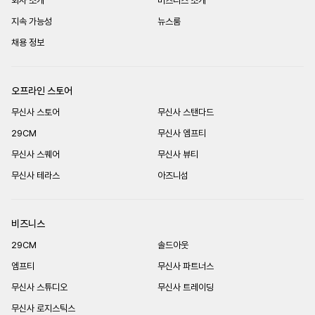
회사 소개
비즈니스 소개
지속 가능성
뉴스룸
채용 정보
오프라인 스토어
무신사 스토어
무신사 스탠다드
29CM
무신사 엠프티
무신사 스퀘어
무신사 뷰티
무신사 테라스
아즈니섬
비즈니스
29CM
솔드아웃
엠프티
무신사 파트너스
무신사 스튜디오
무신사 트레이딩
무신사 로지스틱스