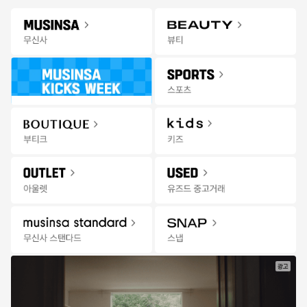
Gateway
무신사 앱 설치하고 다양한 혜택과 코디 팁을 받아보세요!
앱 열기
Menu
스포츠/레저 상품을 검색해 보세요.
팬
추천
랭킹
세일
발매
스토어
무
한정수량 선착순 특가
13:55:01
신
사
스
포
츠
|
세
일
광고
특가마감
특가마감
젝시믹스
미즈노
업텐션 레깅스 폴인어
(공용) 맥시마이저 26 