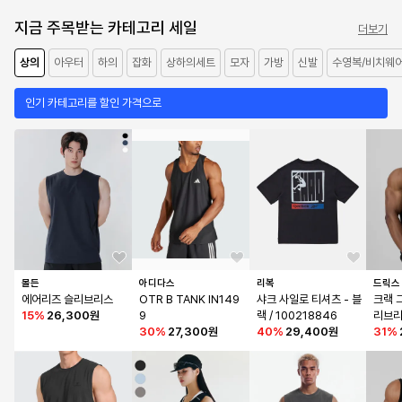
지금 주목받는 카테고리 세일
더보기
상의
아우터
하의
잡화
상하의세트
모자
가방
신발
수영복/비치웨
인기 카테고리를 할인 가격으로
몰든
아디다스
리복
드릭스
에어리즈 슬리브리스
OTR B TANK IN149
샤크 사일로 티셔츠 - 블
크랙 
15
%
26,300원
9
랙 / 100218846
리브리
30
%
27,300원
40
%
29,400원
31
%