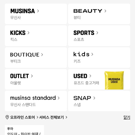
Gateway
무신사 앱 설치하고 다양한 혜택과 코디 팁을 받아보세요!
앱 열기
Menu
스포츠/레저 상품을 검색해 보세요.
팬
추천
랭킹
세일
발매
스토어
무
한정수량 선착순 특가
00:16:03
신
사
스
포
츠
|
세
일
닫기
특가마감
푸마
인도어 - 화이트:블랙 / 