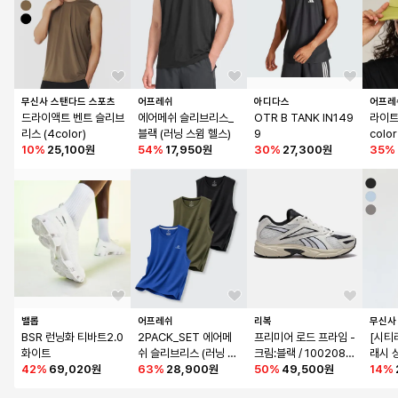
무신사 스탠다드 스포츠
어프레쉬
아디다스
어프레
드라이액트 벤트 슬리브
에어메쉬 슬리브리스_
OTR B TANK IN149
라이트
리스 (4color)
블랙 (러닝 스윔 헬스)
9
color
10
%
25,100원
54
%
17,950원
30
%
27,300원
35
%
밸롭
어프레쉬
리복
무신사
BSR 런닝화 티바트2.0 
2PACK_SET 에어메
프리미어 로드 프라임 - 
[시티
화이트
쉬 슬리브리스 (러닝 스
크림:블랙 / 1002086
래시 싱
42
%
69,020원
윔 헬스)
63
%
28,900원
62
50
%
49,500원
or)
14
%