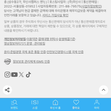
층 (성수동2가, 무신사캠퍼스 엔1) ) | 호스팅사업자 : (주)무신사 | 통신판매업 :
2022-서울성동-01952 | 사업자등록번호 : 211-88-79575(
사업자정보확인
)
당사는 고객님이 현금 결제한 금액에 대해 우리은행과 채무지급보증 계약을 체결하여
안전거래를 보장하고 있습니다.
서비스 가입사실 확인
일부 상품의 경우 주식회사 무신사는 통신판매의 당사자가 아닌 통신판매중개자로서
상품, 상품정보, 거래에 대한 책임이 제한될 수 있으므로, 각 상품 페이지에서 구체적인
내용을 확인하시기 바랍니다.
개인정보처리방침
·
이용약관
·
결제대행 위탁사
·
분쟁해결기준
·
영상정보처리기기 운영 · 관리방침
윤리
·
준법경영 국제 표준 통합 인증
·
안전보건경영시스템 국제 인증
정보보호 관리체계 ISMS 인증
무
무
무
무
신
신
신
신
사
사
사
사
인
유
트
틱
스
튜
위
톡
타
브
터
바
브랜드
스냅
무신사 홈
좋아요
마이