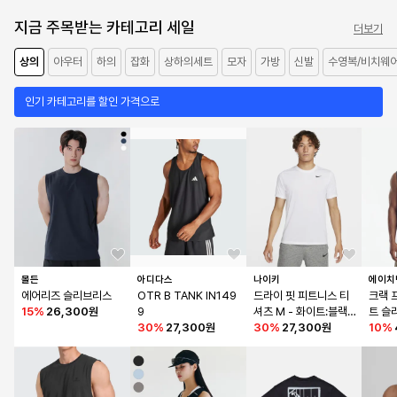
지금 주목받는 카테고리 세일
더보기
상의
아우터
하의
잡화
상하의세트
모자
가방
신발
수영복/비치웨
인기 카테고리를 할인 가격으로
몰든
아디다스
나이키
에이치
에어리즈 슬리브리스
OTR B TANK IN149
드라이 핏 피트니스 티
크랙 
15
%
26,300원
9
셔츠 M - 화이트:블랙 / 
트 슬
30
%
27,300원
DX0990-100
30
%
27,300원
nt Ch
10
%