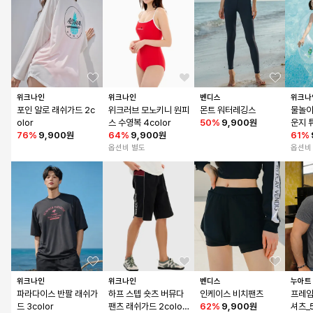
위크나인
위크나인
벤디스
위크나
포인 알로 래쉬가드 2c
위크러브 모노키니 원피
몬트 워터레깅스
물놀이
olor
스 수영복 4color
50
%
9,900원
운지 
76
%
9,900원
64
%
9,900원
61
%
옵션비 별도
옵션비
위크나인
위크나인
벤디스
누아트
파라다이스 반팔 래쉬가
하프 스텝 숏츠 버뮤다 
인케이스 비치팬츠
프레임
드 3color
팬츠 래쉬가드 2color 
62
%
9,900원
셔츠_5