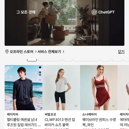
텀
- 그레이:화이트 / K1G
특가 마감
A240012
특가 마감
0개 남음
0개 남음
유의사항 보기
타임세일
1일 08:26:58
더보기
닫기
전체
상의
수영복/비치웨어
하의
잡화
아
브랜드
레이지비
씨엘코코
소냐레바이
레이지
멀티쿨링 에센셜 남녀 
CLWP3013 텐션 업 
웨이브라인 원피스 수영
에어라
루즈핏 집업 래쉬가드 
바이커 쇼츠 블랙
복_와인
여 러