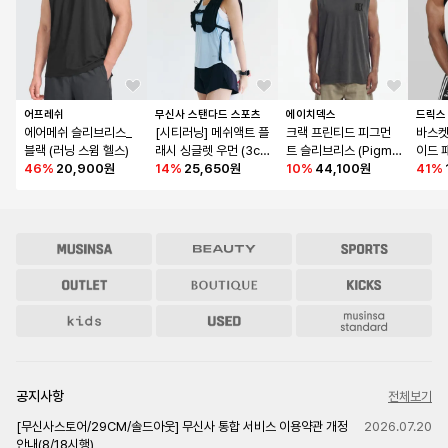
어프레쉬
무신사 스탠다드 스포츠
에이치덱스
드릭스
에어메쉬 슬리브리스_
[시티러닝] 메쉬액트 플
크랙 프린티드 피그먼
바스켓
블랙 (러닝 스윔 헬스)
래시 싱글렛 우먼 (3col
트 슬리브리스 (Pigme
이드 
46
%
20,900원
or)
14
%
25,650원
nt Charcoal)
10
%
44,100원
화이
41
%
공지사항
전체보기
[무신사스토어/29CM/솔드아웃] 무신사 통합 서비스 이용약관 개정
2026.07.20
안내(8/18시행)