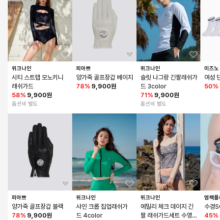
위크나인
피아쁘
위크나인
미즈노
시티 스트랩 모노키니 
양가죽 골프장갑 베이지
슬릿 나그랑 긴팔래쉬가
여성 
래쉬가드
78
%
9,900원
드 3color
50
%
58
%
9,900원
71
%
9,900원
옵션비 별도
옵션비 별도
피아쁘
위크나인
위크나인
엠팩플
양가죽 골프장갑 블랙
샤인 크롭 집업래쉬가
에밀리 체크 데이지 긴
수경S
78
%
9,900원
드 4color
팔 래쉬가드세트 수영
45
%