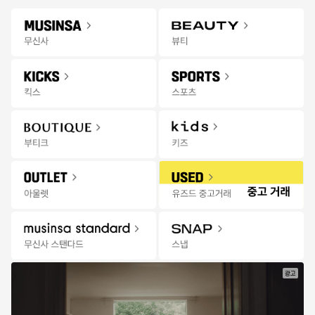
Gateway
무신사 앱 설치하고 다양한 혜택과 코디 팁을 받아보세요!
앱 열기
Menu
스포츠/레저 상품을 검색해 보세요.
팬
추천
랭킹
세일
발매
스토어
무
한정수량 선착순 특가
08:26:58
신
사
스
포
츠
|
세
일
광고
특가마감
특가마감
젝시믹스
미즈노
업텐션 레깅스 폴인어
(공용) 맥시마이저 26 