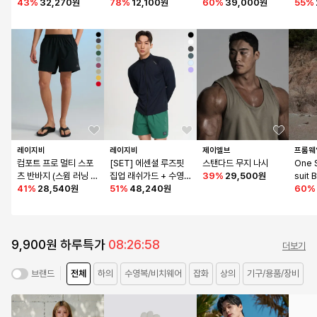
체형커버 수영복 (6컬
43
%
32,270원
78
%
12,100원
60
%
39,000원
비치웨
55
%
러)
레이지비
레이지비
제이엘브
프롬웨
컴포트 프로 멀티 스포
[SET] 에센셜 루즈핏 
스탠다드 무지 나시
One 
츠 반바지 (스윔 러닝 등
집업 래쉬가드 + 수영
39
%
29,500원
suit 
산 데일리) 쇼츠 M (9컬
41
%
28,540원
복 반바지 쇼츠 세트 M
51
%
48,240원
60
%
러)
9,900원 하루특가
08:26:57
더보기
전체
하의
수영복/비치웨어
잡화
상의
기구/용품/장비
브랜드