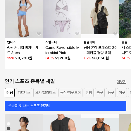
벤디스
스컬프터
컬럼비아
몽돌
링링 커버업 비키니 세
Camo Reversible M
공용 본레 포레스트 20
백 스
트 3pcs
icrokini Pink
L 패커블 경량 백팩
니트 
15
%
20,230원
60
%
51,200원
15
%
58,650원
006_
50
%
인기 스포츠 종목별 세일
더보기
러닝
피트니스
요가/필라테스
등산/아웃도어
캠핑
축구
농구
야구
운동할 맛 나는 스포츠 인기템