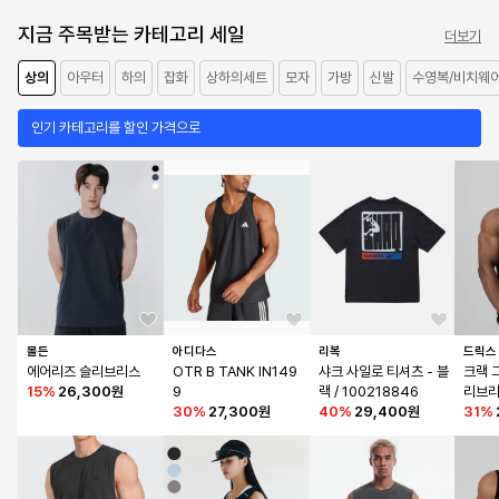
지금 주목받는 카테고리 세일
더보기
상의
아우터
하의
잡화
상하의세트
모자
가방
신발
수영복/비치웨
인기 카테고리를 할인 가격으로
몰든
아디다스
리복
드릭스
에어리즈 슬리브리스
OTR B TANK IN149
샤크 사일로 티셔츠 - 블
크랙 
15
%
26,300원
9
랙 / 100218846
리브리
30
%
27,300원
40
%
29,400원
31
%