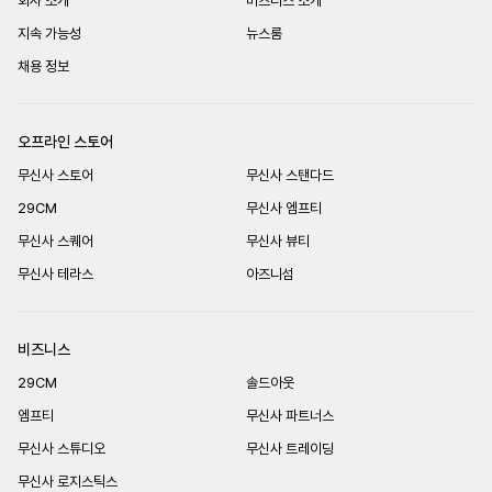
회사 소개
비즈니스 소개
지속 가능성
뉴스룸
채용 정보
오프라인 스토어
무신사 스토어
무신사 스탠다드
29CM
무신사 엠프티
무신사 스퀘어
무신사 뷰티
무신사 테라스
아즈니섬
비즈니스
29CM
솔드아웃
엠프티
무신사 파트너스
무신사 스튜디오
무신사 트레이딩
무신사 로지스틱스