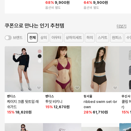
68
%
9,900원
복 비키니
64
%
9,900원
옵션비 별도
옵션비 별도
쿠폰으로 만나는 인기 추천템
더보기
전체
상의
아우터
상하의세트
하의
스커트
원피스
수
브랜드
벤디스
벤디스
링서울
무신사
케이지 크롭 뒷트임 래
투잇 비키니
ribbed swim set-br
쿨링 헤
쉬가드
15
%
12,670원
own
r)
15
%
18,620원
28
%
61,710원
15
%