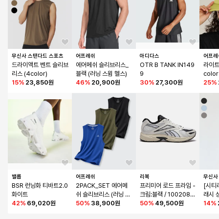
무신사 스탠다드 스포츠
어프레쉬
아디다스
어프레
드라이액트 벤트 슬리브
에어메쉬 슬리브리스_
OTR B TANK IN149
라이트
리스 (4color)
블랙 (러닝 스윔 헬스)
9
color
15
%
23,850원
46
%
20,900원
30
%
27,300원
25
%
밸롭
어프레쉬
리복
무신사
BSR 런닝화 티바트2.0 
2PACK_SET 에어메
프리미어 로드 프라임 - 
[시티
화이트
쉬 슬리브리스 (러닝 스
크림:블랙 / 1002086
래시 싱
42
%
69,020원
윔 헬스)
50
%
38,900원
62
50
%
49,500원
or)
14
%