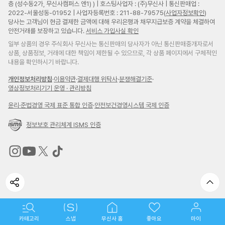
층 (성수동2가, 무신사캠퍼스 엔1) ) | 호스팅사업자 : (주)무신사 | 통신판매업 :
2022-서울성동-01952 | 사업자등록번호 : 211-88-79575(
사업자정보확인
)
당사는 고객님이 현금 결제한 금액에 대해 우리은행과 채무지급보증 계약을 체결하여
안전거래를 보장하고 있습니다.
서비스 가입사실 확인
일부 상품의 경우 주식회사 무신사는 통신판매의 당사자가 아닌 통신판매중개자로서
상품, 상품정보, 거래에 대한 책임이 제한될 수 있으므로, 각 상품 페이지에서 구체적인
내용을 확인하시기 바랍니다.
개인정보처리방침
·
이용약관
·
결제대행 위탁사
·
분쟁해결기준
·
영상정보처리기기 운영 · 관리방침
윤리
·
준법경영 국제 표준 통합 인증
·
안전보건경영시스템 국제 인증
정보보호 관리체계 ISMS 인증
무
무
무
무
신
신
신
신
사
사
사
사
인
유
트
틱
스
튜
위
톡
타
브
터
바
카테고리
스냅
무신사 홈
좋아요
마이
브랜드