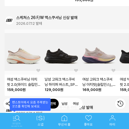
스케쳐스 26 F/W 맥스쿠셔닝 신상 발매
2026.07.12 발매
여성 맥스쿠셔닝 아치
남성 고워크 맥스쿠셔
여성 고워크 맥스쿠셔
여성 
핏 2.0(와이드 슬립인
닝 하이퍼 버스트_SP0
닝 아치핏(슬립인스)_S
핏 2
스)_SP0WRCGY072
159,000원
MWCGY101
129,000원
P0WWCGY211
169,000원
스)_
159
팬스토어에서 요즘 주목받는

전체
남성
여성
굿즈를 확인해 보세요.
스케쳐스 26 F/W 코지핏 컨투어폼 라인 신상 발매
2026.07.14 발매
카테고리
스냅
무신사 홈
좋아요
마이