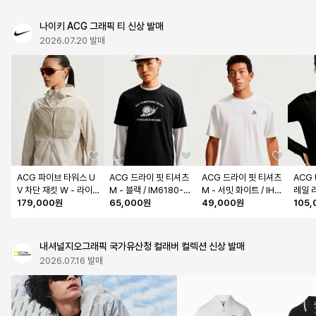
나이키 ACG 그래픽 티 신상 발매
2026.07.20 발매
ACG 파이브 타워스 U
ACG 드라이 핏 티셔츠 
ACG 드라이 핏 티셔츠 
ACG
V 차단 재킷 W - 라이
M - 블랙 / IM6180-0
M - 서밋 화이트 / IH13
레일 
트 오어우드 브라운:크
179,000원
10
65,000원
07-121
49,000원
탑 W 
105
림 II:서밋 화이트 / II13
트 / 
29-105
내셔널지오그래픽 국가유산청 컬래버 컬렉션 신상 발매
2026.07.16 발매