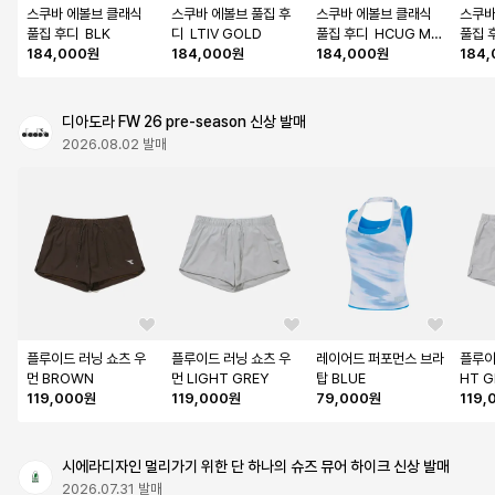
스쿠바 에볼브 클래식 
스쿠바 에볼브 풀집 후
스쿠바 에볼브 클래식 
스쿠바
풀집 후디  BLK
디  LTIV GOLD
풀집 후디  HCUG MR
풀집 후
184,000원
184,000원
RS
184,000원
184
디아도라 FW 26 pre-season 신상 발매
2026.08.02 발매
플루이드 러닝 쇼츠 우
플루이드 러닝 쇼츠 우
레이어드 퍼포먼스 브라
플루이
먼 BROWN
먼 LIGHT GREY
탑 BLUE
HT G
119,000원
119,000원
79,000원
119,
시에라디자인 멀리가기 위한 단 하나의 슈즈 뮤어 하이크 신상 발매
2026.07.31 발매