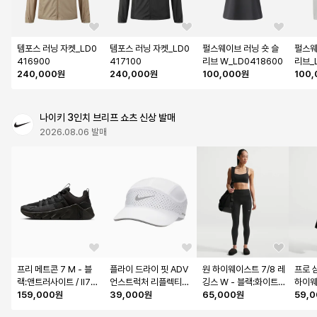
템포스 러닝 자켓_LD0
템포스 러닝 자켓_LD0
펄스웨이브 러닝 숏 슬
펄스웨
416900
417100
리브 W_LD0418600
리브_
240,000원
240,000원
100,000원
100
나이키 3인치 브리프 쇼츠 신상 발매
2026.08.06 발매
프리 메트콘 7 M - 블
플라이 드라이 핏 ADV 
원 하이웨이스트 7/8 레
프로 
랙:앤트러사이트 / II74
언스트럭처 리플렉티브 
깅스 W - 블랙:화이트 / 
하이웨
05-001
159,000원
캡 - 화이트:앤트러사이
39,000원
IO0580-010
65,000원
이커 쇼
59,
트 / FB5681-100
모크 그