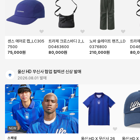
센스 에어로 캡_LC305
트라제 크로스바디 2_L
노바 슬레이트 팬츠_LD
트라제
7500
D0463600
0376800
D04
75,000원
80,000원
210,000원
80,
울산 HD 무신사 협업 컬렉션 신상 발매
2026.08.01 발매
NEW
스페셜
울산 HD X 무신사 26 
울산 HD X