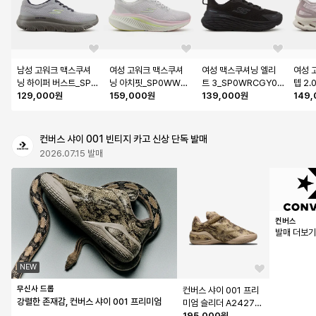
남성 고워크 맥스쿠셔
여성 고워크 맥스쿠셔
여성 맥스쿠셔닝 엘리
여성 
닝 하이퍼 버스트_SP0
닝 아치핏_SP0WWC
트 3_SP0WRCGY01
텝 2
MWCGY102
129,000원
GY072
159,000원
1
139,000원
스)_
149
컨버스 샤이 001 빈티지 카고 신상 단독 발매
2026.07.15 발매
컨버스
발매 더보
NEW
무신사 드롭
컨버스 샤이 001 프리
강렬한 존재감, 컨버스 샤이 001 프리미엄
미엄 슬리더 A24274
C
195,000원