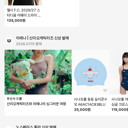
첼시 F.C. 2026/27 스
타디움 어웨이 드라이 
핏 축구 레플리카 저지 
135,000원
M - 블랙:미드웨스트 골
드 / II1941-011
아레나 | 산리오캐릭터즈 신상 발매
2026.07.15 발매
NEW
무신사 드롭
시나모롤 둥둥 실리콘수
시나모롤 여
산리오캐릭터즈와 아레나의 싱그러운 여정
모 A6AC1AC83BLU
싱글 크로스
25,000원
6BL1LO6
119,000
노스페이스 휠러 신상 발매