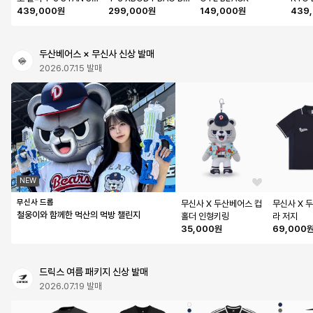
ITH LO PRO SILVER 
439,000원
ACK
299,000원
149,000원
NA/O
439
MET./SILVER MET./
OFF WHITE
두산베어스 × 무신사 신상 발매
2026.07.15 발매
NEW
무신사 드롭
무신사 X 두산베어스 컵
무신사 X 
철웅이와 함께한 먹산의 먹방 챌린지
홀더 인형키링
라 저지
35,000원
69,000
드릭스 여름 패키지 신상 발매
2026.07.19 발매