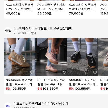
ACG 드라이 핏 반소매 
ACG 드라이 핏 티셔츠 
ACG 드라이 핏 반소매 
ACG
탑 W - 화이트 / IW139
M - 서밋 화이트 / IM6
트레일 러닝 탑 W - 바
트레일 
4-100
49,000원
178-121
65,000원
이올렛 더스트:서밋 화
79,000원
림 II
129
이트 / IO9651-536
919-
노스페이스 화이트라벨 클리프 로우 신상 발매
2026.08.06 발매
NS94S61N 화이트라
NS94S61O 화이트라
NS94S61L 화이트라
NS9
벨 클리프 로우 스니커
벨 클리프 로우 스니커
벨 클리프 로우 스니커
벨 클
즈 BEIGE
5
%
103,550원
즈 GRAYISH PINK
5
%
103,550원
즈 BLACK
5
%
103,550원
즈 IV
5
%
1
미즈노 러닝화 웨이브 라이더 30 신상 발매