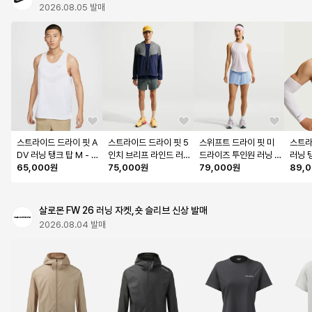
2026.08.05 발매
스트라이드 드라이 핏 A
스트라이드 드라이 핏 5
스위프트 드라이 핏 미
스트라
DV 러닝 탱크 탑 M - 화
인치 브리프 라인드 러
드라이즈 투인원 러닝 
러닝 탱
이트 / HV5211-100
65,000원
닝 쇼츠 M - 스모크 그
75,000원
쇼츠 W - 알루미늄:그리
79,000원
I:세일
89,
레이 / IF2039-084
드아이언 / HJ5377-4
68
살로몬 FW 26 러닝 자켓,숏 슬리브 신상 발매
2026.08.04 발매