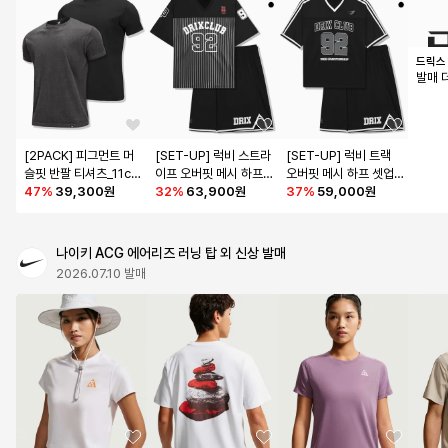
드릭스
발매 
[2PACK] 피그먼트 머
[SET-UP] 럭비 스트라
[SET-UP] 럭비 트랙 
슬핏 반팔 티셔츠_11col
이프 오버핏 메시 하프 
오버핏 메시 하프 셋업_
or
47
%
39,300원
셋업_3color
32
%
63,900원
3color
37
%
59,000원
나이키 ACG 에어리즈 러닝 탑 외 신상 발매
2026.07.10 발매