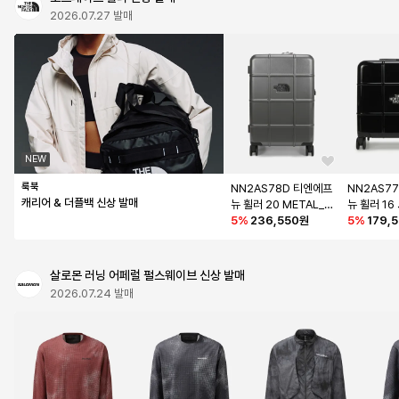
2026.07.27 발매
NEW
룩북
NN2AS78D 티엔에프 
NN2AS77
캐리어 & 더플백 신상 발매
뉴 휠러 20 METAL_G
뉴 휠러 16
RAY
5
%
236,550원
K
5
%
179,
살로몬 러닝 어페럴 펄스웨이브 신상 발매
2026.07.24 발매