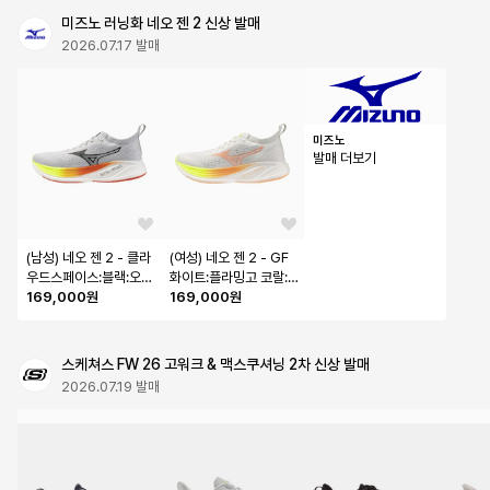
미즈노 러닝화 네오 젠 2 신상 발매
2026.07.17 발매
미즈노
발매 더보기
(남성) 네오 젠 2 - 클라
(여성) 네오 젠 2 - GF 
우드스페이스:블랙:오렌
화이트:플라밍고 코랄:
지닷컴 / J1GC26865
169,000원
라임 펄프 / J1GD268
169,000원
1
671
스케쳐스 FW 26 고워크 & 맥스쿠셔닝 2차 신상 발매
2026.07.19 발매