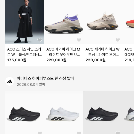
ACG 스미스 서밋 스커
ACG 제가마 하이크 M 
ACG 제가마 하이크 W 
ACG
트 W - 블랙:앤트러사이
- 라이트 오어우드 브라
- 크림 II:라이트 오어우
GORE
트:서밋 화이트 / IB44
175,000원
운:페르시안 바이올렛:
229,000원
드 브라운:케이브 스톤:
229,000원
트 크림
219
32-010
크림 II:라이트 오어우드 
크림 II / IO7855-200
Q108
브라운 / IO7854-100
아디다스 하이퍼부스트 런 신상 발매
2026.08.04 발매