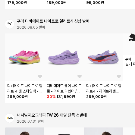
트 크림슨:서밋 화이트 / 
179,000원
어우드 브라운:라이트 
189,000원
킹 탑 M - 라이트 크림
95,000원
IF0960-696
크림슨:서밋 화이트 / IM
슨:서밋 화이트 / IM42
4254-104
24-696
푸마 디비에이트 나이트로 엘리트4 신상 발매
2026.08.05 발매
푸마
발매 
디비에이트 나이트로 엘
디비에이트 퓨어 나이트
디비에이트 나이트로 엘
리트 4 맨 쇼타임팩 - 포
로 - 라이트 라벤더 / 31
리트4 - 라이트라벤더:
이즌핑크:옐로우 / 313
289,000원
3905-07
30
%
131,990원
울트라레드 / 312127-
289,000원
298-01
08
내셔널지오그래픽 FW 26 패딩 단독 선발매
2026.07.31 발매