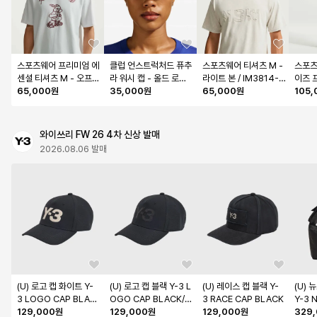
스포츠웨어 프리미엄 에
클럽 언스트럭처드 퓨추
스포츠웨어 티셔츠 M - 
스포츠
센셜 티셔츠 M - 오프 
라 워시 캡 - 올드 로얄:
라이트 본 / IM3814-0
이즈 
화이트 / IM3816-101
65,000원
풋볼 블루 / FB5368-
35,000원
72
65,000원
M - 
105
417
라이트
유니버시
22-0
와이쓰리 FW 26 4차 신상 발매
2026.08.06 발매
(U) 로고 캡 화이트 Y-
(U) 로고 캡 블랙 Y-3 L
(U) 레이스 캡 블랙 Y-
(U)
3 LOGO CAP BLAC
OGO CAP BLACK/B
3 RACE CAP BLACK
Y-3 
K/WHITE
129,000원
LACK
129,000원
129,000원
BLA
329