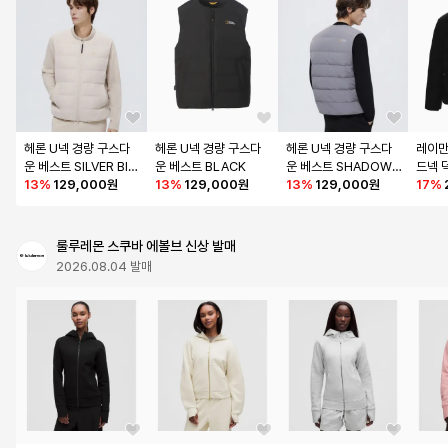
헤론 U넥 경량 구스다
헤론 U넥 경량 구스다
헤론 U넥 경량 구스다
레이만
운 베스트 SILVER BIR
운 베스트 BLACK
운 베스트 SHADOW 
드넥 
CH
13
%
129,000원
13
%
129,000원
GREY
13
%
129,000원
SSY 
17
%
룰루레몬 스쿠바 에볼브 신상 발매
2026.08.04 발매