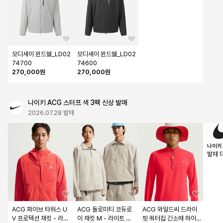
모디세이 윈드쉘_LD02
모디세이 윈드쉘_LD02
74700
74600
270,000원
270,000원
나이키 ACG 스터프 색 3팩 신상 발매
2026.07.28 발매
나이키
발매 
ACG 파이브 타워스 U
ACG 돌로미티 코듀로
ACG 와일드씨 드라이 
V 프로텍션 재킷 - 라이
이 재킷 M - 라이트 오
핏 쿼터집 긴소매 하이