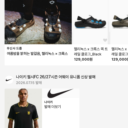
NEW
무신사 드롭
헬리녹스 x 크록스 퀵 트
헬리녹스 x
여름밤을 밝히는 발걸음, 헬리녹스 × 크록스
레일 클로그_Black
레일 클로그_
129,000원
129,000
나이키 첼시FC 26/27시즌 어웨이 유니폼 신상 발매
2026.07.15 발매
나이키
발매 더보기