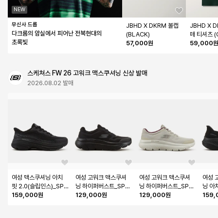
NEW
무신사 드롭
JBHD X DKRM 볼캡 
JBHD X 
다크룸의 암실에서 피어난 전북현대의
(BLACK)
매 티셔츠 (
초록빛
57,000원
59,000
스케쳐스 FW 26 고워크 맥스쿠셔닝 신상 발매
2026.08.02 발매
여성 맥스쿠셔닝 아치
여성 고워크 맥스쿠셔
여성 고워크 맥스쿠셔
여성 
핏 2.0(슬립인스)_SP0
닝 하이퍼버스트_SP0
닝 하이퍼버스트_SP0
닝 아
WRCGY061
159,000원
WWCGY111
129,000원
WWCGY112
129,000원
P0W
159