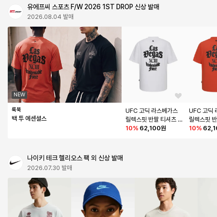
유에프씨 스포츠 F/W 2026 1ST DROP 신상 발매
2026.08.04 발매
NEW
룩북
UFC 고딕 라스베가스 
UFC 고딕
백 투 에센셜스
릴렉스핏 반팔 티셔츠 
릴렉스핏 반
화이트 U2SSX3302
10
%
62,100원
소프트 오렌
10
%
62,
WH
3302SO
나이키 테크 헬리오스 팩 외 신상 발매
2026.07.30 발매