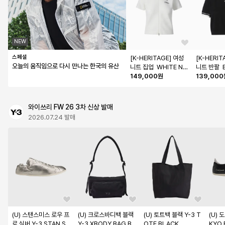
NEW
스페셜
[K-HERITAGE] 여성 
[K-HERIT
오늘의 움직임으로 다시 만나는 한국의 유산
니트 집업  WHITE N2
니트 반팔  
62WKT632
149,000원
62WTS6
139,000
와이쓰리 FW 26 3차 신상 발매
2026.07.24 발매
(U) 스탠스미스 로우 프
(U) 크로스바디백 블랙 
(U) 토트백 블랙 Y-3 T
(U) 
로 실버 Y-3 STAN SM
Y-3 XBODY BAG BL
OTE BLACK
KYO 