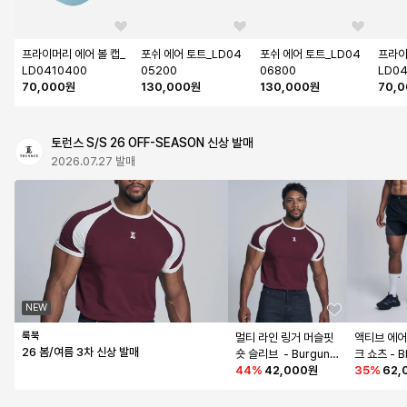
프라이머리 에어 볼 캡_
포쉬 에어 토트_LD04
포쉬 에어 토트_LD04
프라이
LD0410400
05200
06800
LD04
70,000원
130,000원
130,000원
70,
토런스 S/S 26 OFF-SEASON 신상 발매
2026.07.27 발매
NEW
룩북
멀티 라인 링거 머슬핏 
액티브 에어
26 봄/여름 3차 신상 발매
숏 슬리브  - Burgund
크 쇼츠 - B
y
44
%
42,000원
35
%
62,