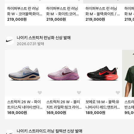
하이퍼부스트 런 러닝
하이퍼부스트 런 러닝
하이퍼부스트 런 러닝
하이퍼
화 W - 코어블랙:화이
화 M  - 화이트:코어블
화 M - 블랙:화이트 / K
화 M
트 / KK2020
219,000원
랙 / IH9467
219,000원
K2010
219,000원
닉스 /
219
나이키 스트럭처 런닝화 신상 발매
2026.07.31 발매
스트럭처 26 W - 화이
스트럭처 26 W - 블리
보메로 18 M - 블랙:유
스트라
트:미스틱 네이비:썬다
치트 라일락:핑크 라이
니버시티 레드:앤트러사
반소매 
이얼:알루미늄 / HJ110
169,000원
즈:라이트 마젠타:핑크 
169,000원
이트:브라이트 크림슨 / 
189,000원
랙:라이
95,
1-108
스모크 / HJ1101-501
HM6803-019
IH07
나이키 스트라이드 러닝 컬렉션 신상 발매