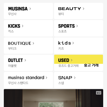
Gateway
무신사 앱 설치하고 다양한 혜택과 코디 팁을 받아보세요!
앱 열기
Menu
스포츠/레저 상품을 검색해 보세요.
팬
추천
랭킹
세일
발매
스토어
무
인기순
좋아요한 브랜드
신
사
스
포
츠
|
발
매
광고