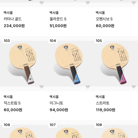
엑시옴
엑시옴
엑시옴
카타나 골드
올라운드 S
오펜시브 S
234,000원
51,000원
60,000원
103
104
105
엑시옴
엑시옴
엑시옴
익스트림 S
이그니토
스트라토
60,000원
94,000원
119,000원
106
107
108