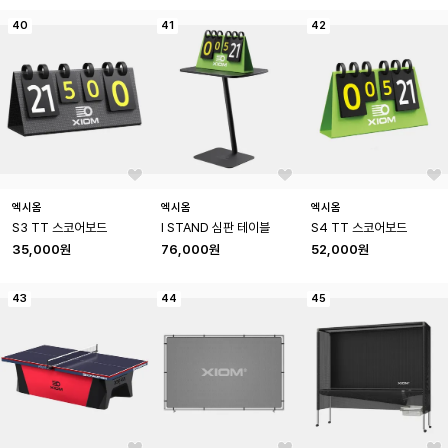
40
41
42
엑시옴
엑시옴
엑시옴
S3 TT 스코어보드
I STAND 심판 테이블
S4 TT 스코어보드
35,000원
76,000원
52,000원
43
44
45