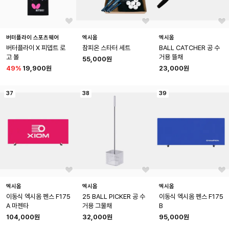
버터플라이 스포츠웨어
엑시옴
엑시옴
버터플라이 X 피뎁트 로
참피온 스타터 세트
BALL CATCHER 공 수
고 볼
거용 뜰채
55,000원
49
%
19,900원
23,000원
37
38
39
엑시옴
엑시옴
엑시옴
이동식 엑시옴 펜스 F175
25 BALL PICKER 공 수
이동식 엑시옴 펜스 F175
A 마젠타
거용 그물채
B
104,000원
32,000원
95,000원