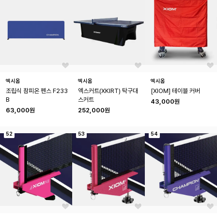
엑시옴
엑시옴
엑시옴
조립식 참피온 펜스 F233
엑스커트(XKIRT) 탁구대 
[XIOM] 테이블 커버
B
스커트
43,000원
63,000원
252,000원
52
53
54