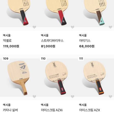
엑시옴
엑시옴
엑시옴
악셀로
스트라디바리우스
아이기스
119,000원
81,000원
68,000원
109
110
111
엑시옴
엑시옴
엑시옴
카타나 실버
아이스크림 AZXi
아이스크림 AZX