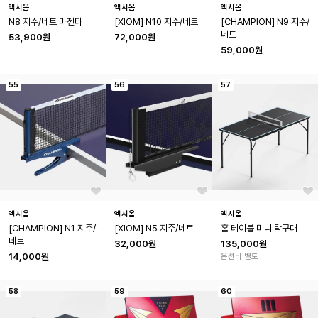
엑시옴
엑시옴
엑시옴
N8 지주/네트 마젠타
[XIOM] N10 지주/네트
[CHAMPION] N9 지주/
네트
53,900원
72,000원
59,000원
55
56
57
엑시옴
엑시옴
엑시옴
[CHAMPION] N1 지주/
[XIOM] N5 지주/네트
홈 테이블 미니 탁구대
네트
32,000원
135,000원
14,000원
옵션비 별도
58
59
60