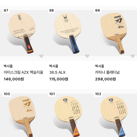
97
98
99
엑시옴
엑시옴
엑시옴
아이스크림 AZX 엑실리움
36.5 ALX
카타나 플래티넘
146,000원
115,000원
298,000원
100
101
102