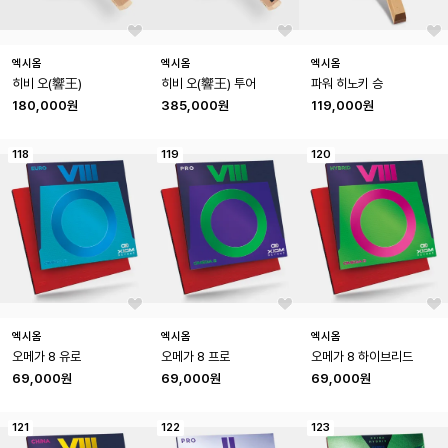
엑시옴
엑시옴
엑시옴
히비 오(響王)
히비 오(響王) 투어
파워 히노키 승
180,000원
385,000원
119,000원
118
119
120
엑시옴
엑시옴
엑시옴
오메가 8 유로
오메가 8 프로
오메가 8 하이브리드
69,000원
69,000원
69,000원
121
122
123