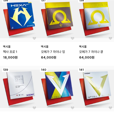
136
137
138
엑시옴
엑시옴
엑시옴
헥사 프로 1
오메가 7 차이나 잉
오메가 7 차이나 광
18,000원
64,000원
64,000원
139
140
141