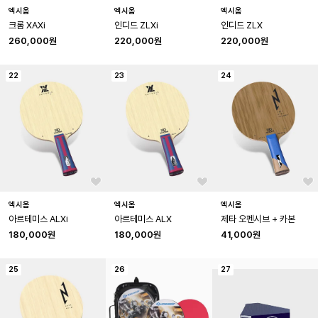
엑시옴
엑시옴
엑시옴
크롬 XAXi
인디드 ZLXi
인디드 ZLX
260,000원
220,000원
220,000원
22
23
24
엑시옴
엑시옴
엑시옴
아르테미스 ALXi
아르테미스 ALX
제타 오펜시브 + 카본
180,000원
180,000원
41,000원
25
26
27