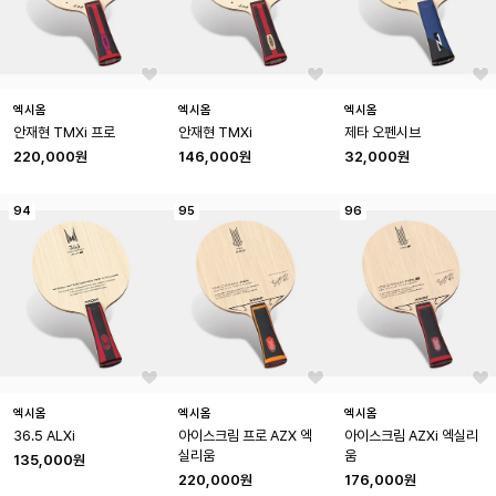
엑시옴
엑시옴
엑시옴
안재현 TMXi 프로
안재현 TMXi
제타 오펜시브
220,000원
146,000원
32,000원
94
95
96
엑시옴
엑시옴
엑시옴
36.5 ALXi
아이스크림 프로 AZX 엑
아이스크림 AZXi 엑실리
실리움
움
135,000원
220,000원
176,000원