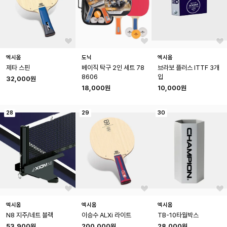
엑시옴
도닉
엑시옴
제타 스핀
베이직 탁구 2인 세트 78
브라보 플러스 ITTF 3개
8606
입
32,000원
18,000원
10,000원
28
29
30
엑시옴
엑시옴
엑시옴
N8 지주/네트 블랙
이승수 ALXi 라이트
TB-10타월박스
53,900원
200,000원
28,000원