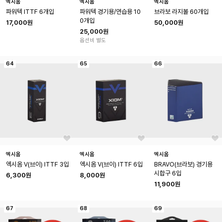
엑시옴
엑시옴
엑시옴
파워텍 ITTF 6개입
파워텍 경기용/연습용 10
브라보 라지볼 60개입
0개입
17,000원
50,000원
25,000원
옵션비 별도
64
65
66
엑시옴
엑시옴
엑시옴
엑시옴 V(브이) ITTF 3입
엑시옴 V(브이) ITTF 6입
BRAVO(브라보) 경기용 
시합구 6입
6,300원
8,000원
11,900원
67
68
69