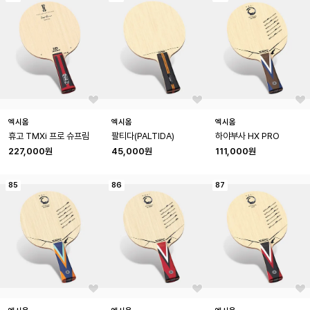
엑시옴
엑시옴
엑시옴
휴고 TMXi 프로 슈프림
팔티다(PALTIDA)
하야부사 HX PRO
227,000원
45,000원
111,000원
85
86
87