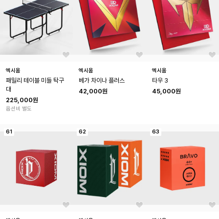
엑시옴
엑시옴
엑시옴
패밀리 테이블 미들 탁구
베가 차이나 플러스
타우 3
대
42,000원
45,000원
225,000원
옵션비 별도
61
62
63