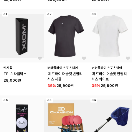
31
32
33
엑시옴
버터플라이 스포츠웨어
버터플라이 스포츠웨어
TB-3 타월박스
퀵 드라이 머슬핏 반팔티
퀵 드라이 머슬핏 반팔티
셔츠 차콜
셔츠 화이트
28,000원
35
%
25,900원
35
%
25,900원
34
35
36