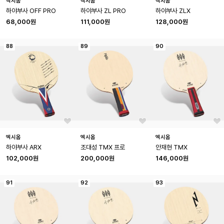
엑시옴
엑시옴
엑시옴
하야부사 OFF PRO
하야부사 ZL PRO
하야부사 ZLX
68,000원
111,000원
128,000원
88
89
90
엑시옴
엑시옴
엑시옴
하야부사 ARX
조대성 TMX 프로
안재현 TMX
102,000원
200,000원
146,000원
91
92
93