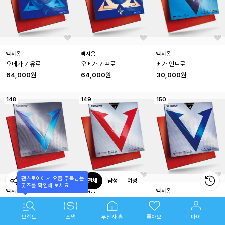
엑시옴
엑시옴
엑시옴
오메가 7 유로
오메가 7 프로
베가 인트로
64,000원
64,000원
30,000원
148
149
150
팬스토어에서 요즘 주목받는

전체
남성
여성
굿즈를 확인해 보세요.
엑시옴
엑시옴
엑시옴
베가 LPO
베가 아시아 DF
베가 유럽 DF
34,000원
41,000원
41,000원
카테고리
스냅
무신사 홈
좋아요
마이