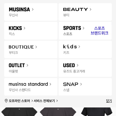
Gateway
무신사 앱 설치하고 다양한 혜택과 코디 팁을 받아보세요!
앱 열기
Menu
스포츠/레저 상품을 검색해 보세요.
팬
추천
랭킹
세일
발매
스토어
무
7월 무신사 월간랭킹
상품
브랜드
신
사
민턴
자전거
야구
농구
스키/스노우보드
보드/스케이트
탁구
기타 스포츠
스
포
전체
상의
하의
신발
가방
용품/장비
츠
|
6분 전
성별
전체 연령
실시간
품절 포함
랭
킹
1
2
3
닫기