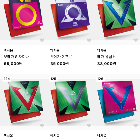
엑시옴
엑시옴
엑시옴
오메가 8 차이나
오메가 2 프로
베가 유럽 H
69,000원
35,000원
38,000원
124
125
126
엑시옴
엑시옴
엑시옴