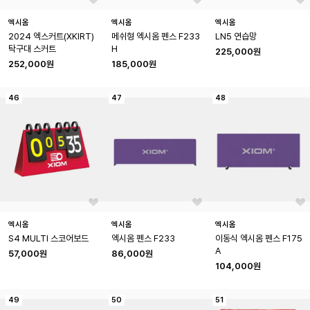
엑시옴
엑시옴
엑시옴
2024 엑스커트(XKIRT) 
메쉬형 엑시옴 펜스 F233
LN5 연습망
탁구대 스커트
H
225,000원
252,000원
185,000원
46
47
48
엑시옴
엑시옴
엑시옴
S4 MULTI 스코어보드
엑시옴 펜스 F233
이동식 엑시옴 펜스 F175
A
57,000원
86,000원
104,000원
49
50
51