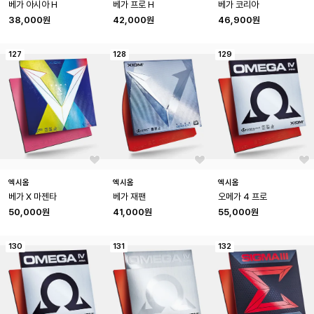
베가 아시아 H
베가 프로 H
베가 코리아
38,000원
42,000원
46,900원
127
128
129
엑시옴
엑시옴
엑시옴
베가 X 마젠타
베가 재팬
오메가 4 프로
50,000원
41,000원
55,000원
130
131
132