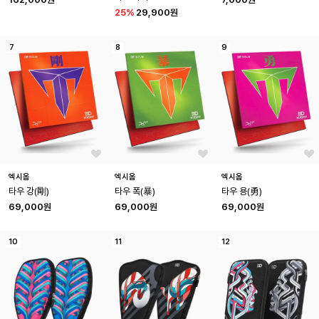
25
%
29,900원
7
8
9
엑시옴
엑시옴
엑시옴
타우 강(剛)
타우 폭(暴)
타우 용(勇)
69,000원
69,000원
69,000원
10
11
12