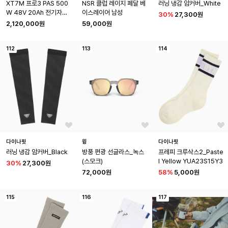
XT7M 프로3 PAS 500
NSR 클럽 레이지 페달 베
러닝 냉감 암커버_White
W 48V 20Ah 전기자전
이스레이어 남성
30
%
27,300원
거
2,120,000원
59,000원
112
113
114
다이나핏
윙
다이나핏
러닝 냉감 암커버_Black
방풍 편광 선글라스_녹스 
프레피 크루삭스2_Paste
(스모크)
l Yellow YUA23S15Y3
30
%
27,300원
72,000원
58
%
5,000원
115
116
117