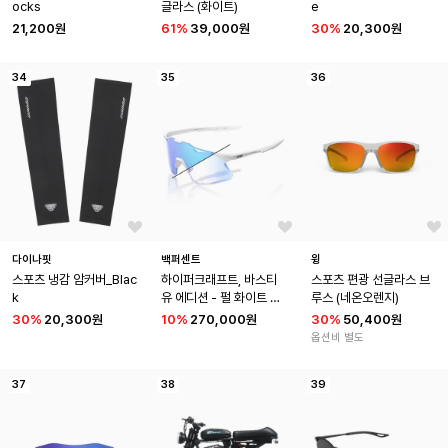
ocks
글라스 (화이트)
e
21,200원
61
%
39,000원
30
%
20,300원
34
35
36
다이나핏
백퍼센트
윙
스포츠 냉감 암커버_Blac
하이퍼크래프트, 바스티
스포츠 편광 선글라스 브
k
유 에디션 - 펄 화이트 글
루스 (네온오렌지)
리터 - 블루 미러 포토크로
30
%
20,300원
10
%
270,000원
30
%
50,400원
믹 렌즈
옵션비 별도
37
38
39