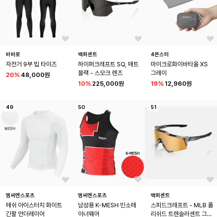
비바로
백퍼센트
4몬스터
자전거 9부 빕 타이즈
하이퍼크래프트 SQ, 매트 
마이크로화이바타올 XS 
블랙 - 스모크 렌즈
그레이
20
%
48,000원
10
%
225,000원
19
%
12,960원
49
50
51
엠씨엔스포츠
엠씨엔스포츠
백퍼센트
매쉬 아이스터치 화이트 
남성용 K-MESH 민소매 
스피드크래프트 - MLB 폴
긴팔 언더레이어
이너웨어
리쉬드 트렌슬러센트 그레