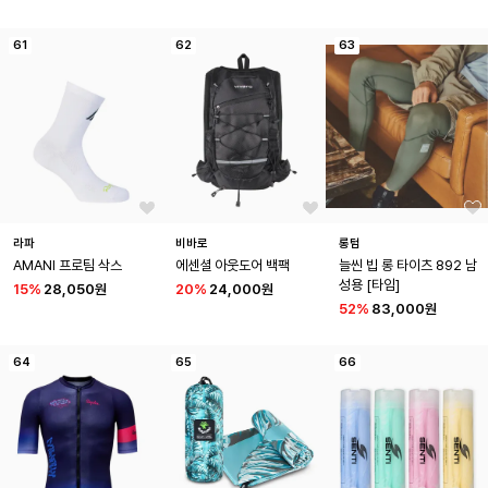
61
62
63
라파
비바로
롱텀
AMANI 프로팀 삭스
에센셜 아웃도어 백팩
늘씬 빕 롱 타이츠 892 남
성용 [타임]
15
%
28,050원
20
%
24,000원
52
%
83,000원
64
65
66