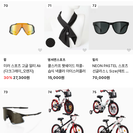
70
71
72
윙
엠씨엔스포츠
필리
미러 스포츠 고글 알리 Ali
쿨스카프 웻쉐이드 챠콜-
NEON PASTEL 스포츠
(다크그레이_오렌지)
습식 넥쿨러 아이스머플러
선글라스 L Size(매트 블
랙)
30
%
27,300원
15,000원
70,000원
73
74
75