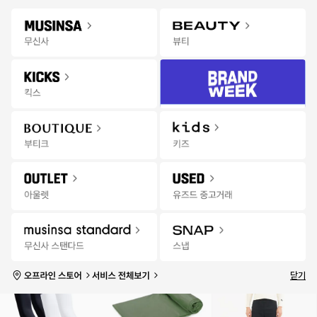
Gateway
무신사 앱 설치하고 다양한 혜택과 코디 팁을 받아보세요!
앱 열기
Menu
스포츠/레저 상품을 검색해 보세요.
팬
추천
랭킹
세일
발매
스토어
무
7월 무신사 월간랭킹
상품
브랜드
신
사
요가/필라테스
테니스
등산/아웃도어
캠핑
낚시
배드민턴
자전거
야구
스
포
전체
상의
하의
상하의세트
아우터
신발
용품/장비
자전거
가방
츠
|
15분 전
성별
전체 연령
실시간
품절 포함
랭
킹
1
2
3
닫기