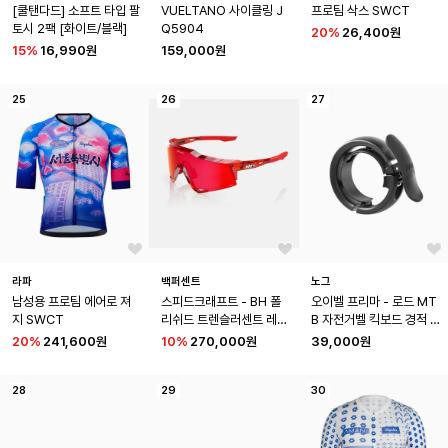
[쿨탠다드] 소프트 타입 팔
VUELTANO 사이클링 J
프로팀 삭스 SWCT
토시 2팩 [화이트/블랙]
Q5904
20
%
26,400원
15
%
16,990원
159,000원
25
26
27
라파
백퍼센트
노그
남성용 프로팀 에어로 져
스피드크래프트 - BH 폴
오이벨 프리마 - 로드 MT
지 SWCT
리쉬드 트렌슬러센트 레
B 자전거벨 킥보드 경적 
드 - 하이퍼 레드 미러 렌
야간 라이딩
20
%
241,600원
10
%
270,000원
39,000원
즈, MLB 에디션
28
29
30