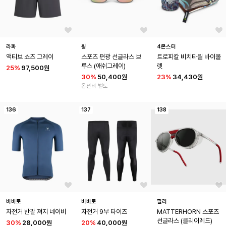
라파
윙
4몬스터
액티브 쇼츠 그레이
스포츠 편광 선글라스 브
트로피칼 비치타월 바이올
루스 (애쉬그레이)
렛
25
%
97,500원
30
%
50,400원
23
%
34,430원
옵션비 별도
136
137
138
비바로
비바로
필리
자전거 반팔 져지 네이비
자전거 9부 타이즈
MATTERHORN 스포츠 
선글라스 (클리어레드)
30
%
28,000원
20
%
40,000원