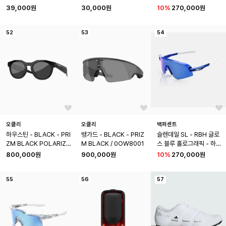
이 - 하이퍼 24K 골드 미
39,000원
30,000원
10
%
270,000원
러 렌즈
52
53
54
오클리
오클리
백퍼센트
하우스틴 - BLACK - PRI
뱅가드 - BLACK - PRIZ
슬렌데일 SL - RBH 글로
ZM BLACK POLARIZE
M BLACK / 0OW8001
스 블루 홀로그래픽 - 하이
D / 0OW8002
퍼 로얄 블루 미러 렌즈
800,000원
900,000원
10
%
270,000원
55
56
57