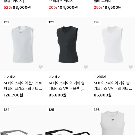
성용 [베이지]
브 티셔츠 세이지
질레 그레이
52
%
83,000원
20
%
104,000원
25
%
187,500원
121
122
123
고어웨어
고어웨어
고어웨어
M 베이스레이어 윈드스토
M 베이스레이어 메쉬 슬
M 베이스레이어 메쉬 슬
퍼 슬리브리스 - 화이트 
리브리스 우먼 - 블랙 (여
리브리스 우먼 - 화이트 
(남성용) 방풍 민소매
성용) 민소매
(여성용) 민소매
128,700원
85,800원
85,800원
124
125
126