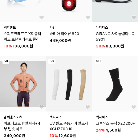
백퍼센트
가민
아디다스
스피드크래프트 XS 폴리
바리아 리어뷰 820
GIRANO 사이클링화 JQ
쉬드 트랜슬러센트 클리
5901
449,000원
어 - 하이퍼 블루 멀티레이
10
%
198,000원
30
%
83,300원
어 미러
58
59
60
엠씨엔스포츠
젝시믹스
젝시믹스
아프리코트 반팔져지+4
UV 쉴드 손등커버 팔토시 
크루삭스 블랙 XED200F
부 빕숏 세트
XGUZZ03J0
24
%
4,500원
340,000원
10
%
12,600원