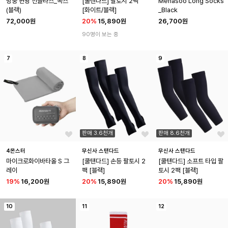
방풍 편광 선글라스_녹스 
[쿨탠다드] 팔토시 2팩 
Menasoo Long Socks
(블랙)
[화이트/블랙]
_Black
72,000원
20
%
15,890원
26,700원
90명이 보는 중
7
8
9
판매 3.6천개
판매 8.6천개
4몬스터
무신사 스탠다드
무신사 스탠다드
마이크로화이바타올 S 그
[쿨탠다드] 손등 팔토시 2
[쿨탠다드] 소프트 타입 팔
레이
팩 [블랙]
토시 2팩 [블랙]
19
%
16,200원
20
%
15,890원
20
%
15,890원
10
11
12