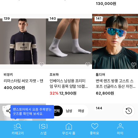
130,000원
139
140
141
비앙키
조브하
톰디어
리마스터링 써모 자켓 - 맨
인베이스 남성용 프리미
변색 렌즈 방풍 고스트 스
엄 무지 중목 양말 10켤레 
포츠 선글라스 등산 자전
400,000원
세트
거 고글 TG1
32
%
12,900원
62,800원
142
143
144
팬스토어에서 요즘 주목받는

전체
남성
여성
굿즈를 확인해 보세요.
카테고리
스냅
무신사 홈
좋아요
마이
브랜드