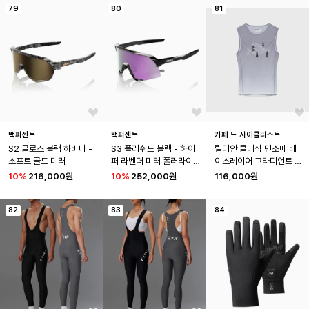
79
80
81
백퍼센트
백퍼센트
카페 드 사이클리스트
S2 글로스 블랙 하바나 - 
S3 폴리쉬드 블랙 - 하이
릴리안 클래식 민소매 베
소프트 골드 미러
퍼 라벤더 미러 폴러라이
이스레이어 그라디언트 스
즈(편광)
톰 남성
10
%
216,000원
10
%
252,000원
116,000원
82
83
84