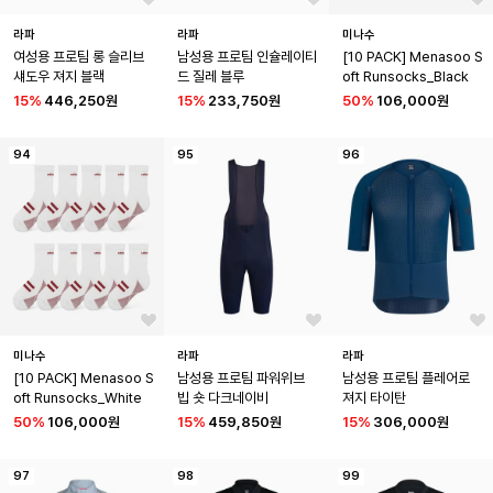
라파
라파
미나수
여성용 프로팀 롱 슬리브 
남성용 프로팀 인슐레이티
[10 PACK] Menasoo S
섀도우 져지 블랙
드 질레 블루
oft Runsocks_Black
15
%
446,250원
15
%
233,750원
50
%
106,000원
94
95
96
미나수
라파
라파
[10 PACK] Menasoo S
남성용 프로팀 파워위브 
남성용 프로팀 플레어로 
oft Runsocks_White
빕 숏 다크네이비
져지 타이탄
50
%
106,000원
15
%
459,850원
15
%
306,000원
97
98
99