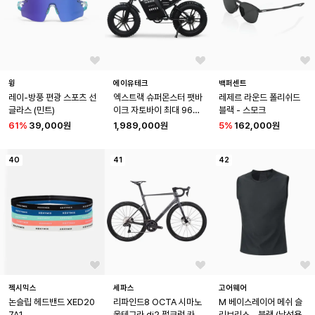
윙
에이유테크
백퍼센트
레이-방풍 편광 스포츠 선
엑스트랙 슈퍼몬스터 팻바
레제르 라운드 폴리쉬드 
글라스 (민트)
이크 자토바이 최대 960
블랙 - 스모크
W 48V 전동 전기 자전거
61
%
39,000원
1,989,000원
5
%
162,000원
40
41
42
젝시믹스
세파스
고어웨어
논슬립 헤드밴드 XED20
리파인드8 OCTA 시마노 
M 베이스레이어 메쉬 슬
7A1
울테그라 di2 펄크럼 카
리브리스 - 블랙 (남성용) 