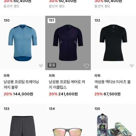
30
%
50,400원
30
%
50,400원
30
%
50,400원
옵션비 별도
옵션비 별도
옵션비 별도
130
131
132
품절
라파
라파
라파
남성용 프로팀 트레이닝 
남성용 프로팀 에어로 져
여성용 액티브 티셔츠 블
져지 블루
지 이클립스
랙
20
%
144,000원
20
%
241,600원
25
%
67,500원
133
134
135