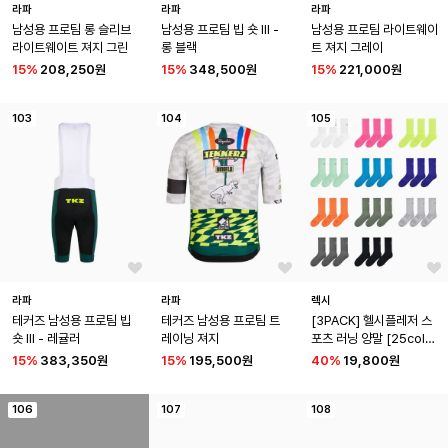
라파
라파
라파
남성용 프로팀 롱 슬리브 
남성용 프로팀 빕 숏 III - 
남성용 프로팀 라이트웨이
라이트웨이트 져지 그린
롱 블랙
트 져지 그레이
15
%
208,250원
15
%
348,500원
15
%
221,000원
103
104
105
라파
라파
렉시
테커즈 남성용 프로팀 빕 
테커즈 남성용 프로팀 트
[3PACK] 헬시플레저 스
숏 III - 레귤러
레이닝 져지
포츠 러닝 양말 [25colo
r]
15
%
383,350원
15
%
195,500원
40
%
19,800원
106
107
108