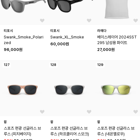
티포시
티포시
라메다
Swank_Smoke_Polari
Swank_XL_Smoke
베이스레이어 2024SST
zed
295 남성용 화이트
60,000원
96,000원
27,000원
127
128
129
윙
윙
윙
스포츠 편광 선글라스 브
스포츠 편광 선글라스 브
스포츠 편광 선글라스 브
루스 (피치베이지)
루스 (하프클리어 스모크)
루스 (네온옐로우)