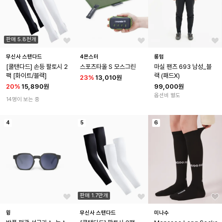
판매 5.8천개
무신사 스탠다드
4몬스터
롱텀
[쿨탠다드] 손등 팔토시 2
스포츠타올 S 모스그린
마실 팬츠 693 남성_블
팩 [화이트/블랙]
랙 (패드X)
23
%
13,010원
20
%
15,890원
99,000원
옵션비 별도
14명이 보는 중
4
5
6
판매 1.7만개
윙
무신사 스탠다드
미나수