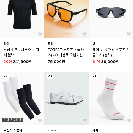
라파
필리
윙
남성용 프로팀 에어로 져
FOREST 스포츠 선글라
레이-방풍 편광 스포츠 선
지 블랙
스(샤이니블랙 오렌지틴
글라스 (블랙)
트)
20
%
241,600원
75,000원
61
%
39,000원
22
23
24
판매 6.2천개
무신사 스탠다드
아디다스
라파