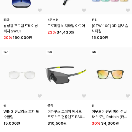
라파
4몬스터
센티
남성용 프로팀 트레이닝 
트로피칼 비치타월 아쿠아
[STW-100] 3D 엠보 습
져지 SWCT
식타월
23
%
34,430원
20
%
160,000원
15,000원
67
68
69
윙
볼레
윙
WING 선글라스 호환 도
이카루스 그레이 애시드 
아웃도어 편광 미러 선글
수클립
프로스트 편광렌즈 BS01
라스 로빈 Robbin (카키_
6003
골드)
15,000원
310,500원
30
%
34,300원