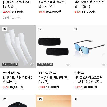
[쿨탠다드] 팔토시 2팩 
레제르 스퀘어, 폴리쉬드 
레이-방풍 편광 스포츠 선
[블랙/블랙]
블랙 - 스모크
글라스 (실버)
20
%
15,990원
10
%
162,000원
61
%
39,000원
26명이 보는 중
16
17
18
판매 1.6천개
판매 1.2만개
무신사 스탠다드
무신사 스탠다드
백퍼센트
[쿨탠다드] 손등 팔토시 2
에센셜 헤드밴드 2팩 [블
레제르 스퀘어 소프트 택
팩 [화이트]
랙/블랙]
트 블랙 - 하이퍼 블루 미
러
15
%
16,990원
30
%
11,090원
10
%
180,000원
19
20
21