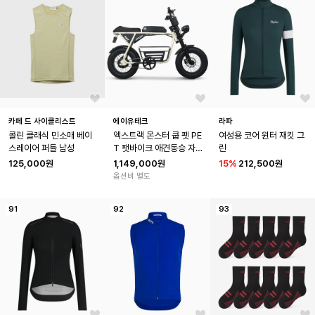
카페 드 사이클리스트
에이유테크
라파
콜린 클래식 민소매 베이
엑스트랙 몬스터 쿱 펫 PE
여성용 코어 윈터 재킷 그
스레이어 퍼들 남성
T 팻바이크 애견동승 자토
린
바이 48V 바구니 전동 전
125,000원
1,149,000원
15
%
212,500원
기 자전거
옵션비 별도
91
92
93