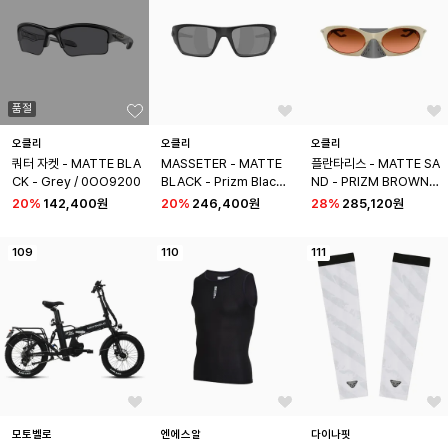
품절
오클리
오클리
오클리
쿼터 자켓 - MATTE BLA
MASSETER - MATTE 
플란타리스 - MATTE SA
CK - Grey / 0OO9200
BLACK - Prizm Black 
ND - PRIZM BROWN 
Polar / 0OO9486
GRADIENT / 0OO943
20
%
142,400원
20
%
246,400원
28
%
285,120원
7
109
110
111
모토벨로
엔에스알
다이나핏