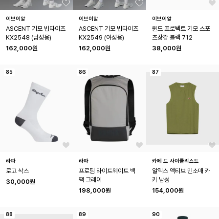
이브이알
이브이알
이브이알
ASCENT 기모 빕타이즈 
ASCENT 기모 빕타이즈 
윈드 프로텍트 기모 스포
KX2548 (남성용)
KX2549 (여성용)
츠장갑 블랙 712
162,000원
162,000원
38,000원
85
86
87
라파
라파
카페 드 사이클리스트
로고 삭스
프로팀 라이트웨이트 백
알릭스 액티브 민소매 카
팩 그레이
키 남성
30,000원
198,000원
154,000원
88
89
90