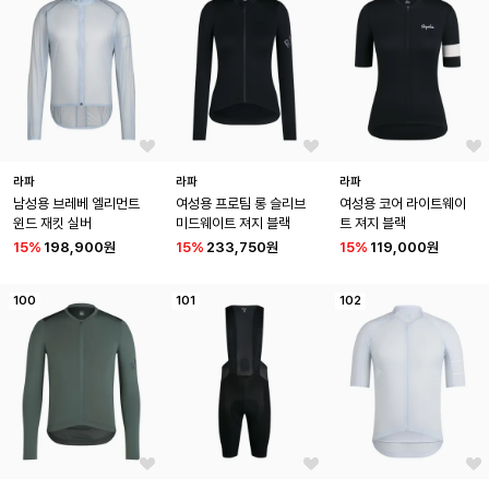
라파
라파
라파
남성용 브레베 엘리먼트 
여성용 프로팀 롱 슬리브 
여성용 코어 라이트웨이
윈드 재킷 실버
미드웨이트 져지 블랙
트 져지 블랙
15
%
198,900원
15
%
233,750원
15
%
119,000원
100
101
102