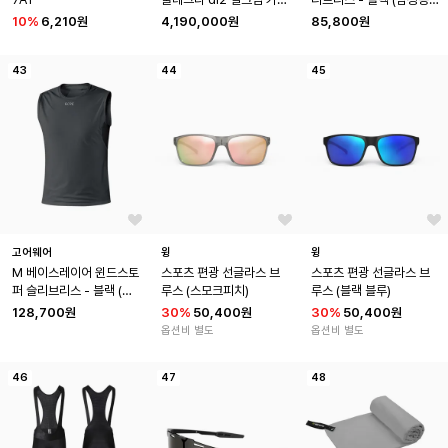
본 휠셋
민소매
10
%
6,210원
4,190,000원
85,800원
43
44
45
고어웨어
윙
윙
M 베이스레이어 윈드스토
스포츠 편광 선글라스 브
스포츠 편광 선글라스 브
퍼 슬리브리스 - 블랙 (남
루스 (스모크피치)
루스 (블랙 블루)
성용) 방풍 민소매
128,700원
30
%
50,400원
30
%
50,400원
옵션비 별도
옵션비 별도
46
47
48