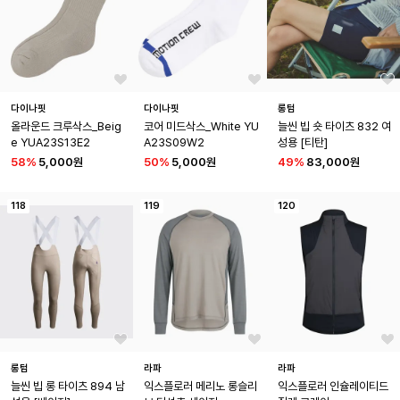
다이나핏
다이나핏
롱텀
올라운드 크루삭스_Beig
코어 미드삭스_White YU
늘씬 빕 숏 타이츠 832 여
e YUA23S13E2
A23S09W2
성용 [티탄]
58
%
5,000원
50
%
5,000원
49
%
83,000원
118
119
120
롱텀
라파
라파
늘씬 빕 롱 타이츠 894 남
익스플로러 메리노 롱슬리
익스플로러 인슐레이티드 