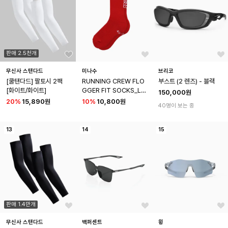
판매 2.5천개
무신사 스탠다드
미나수
브리코
[쿨탠다드] 팔토시 2팩 
RUNNING CREW FLO
부스트 (2 렌즈) - 블랙
[화이트/화이트]
GGER FIT SOCKS_LO
150,000원
NG_RED
20
%
15,890원
10
%
10,800원
40명이 보는 중
13
14
15
판매 1.4만개
무신사 스탠다드
백퍼센트
윙