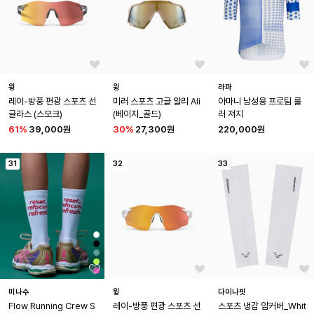
윙
윙
라파
레이-방풍 편광 스포츠 선
미러 스포츠 고글 알리 Ali
아마니 남성용 프로팀 룰
글라스 (스모크)
(베이지_골드)
러 져지
61
%
39,000원
30
%
27,300원
220,000원
31
32
33
미나수
윙
다이나핏
Flow Running Crew S
레이-방풍 편광 스포츠 선
스포츠 냉감 암커버_Whit