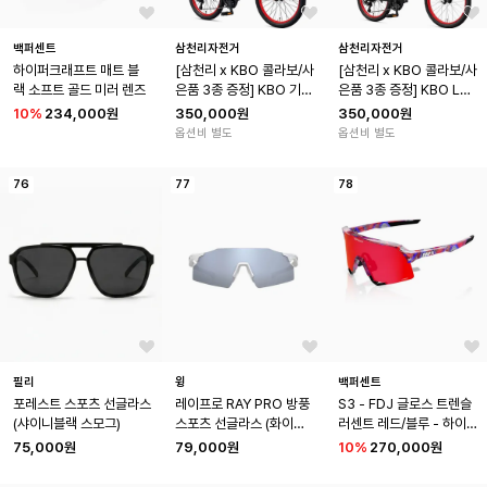
백퍼센트
삼천리자전거
삼천리자전거
하이퍼크래프트 매트 블
[삼천리 x KBO 콜라보/사
[삼천리 x KBO 콜라보/사
랙 소프트 골드 미러 렌즈
은품 3종 증정] KBO 기
은품 3종 증정] KBO LG 
아 타이거즈 18인치 , 22
트윈스 18인치 , 22인치 1
10
%
234,000원
350,000원
350,000원
인치 100% 완조립 아동
00% 완조립 아동용 자전
옵션비 별도
옵션비 별도
용 자전거
거
76
77
78
필리
윙
백퍼센트
포레스트 스포츠 선글라스
레이프로 RAY PRO 방풍 
S3 - FDJ 글로스 트렌슬
(샤이니블랙 스모그)
스포츠 선글라스 (화이트
러센트 레드/블루 - 하이
실버)
퍼 파이어 레드 미러 렌즈
75,000원
79,000원
10
%
270,000원