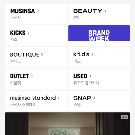
Gateway
무신사 앱 설치하고 다양한 혜택과 코디 팁을 받아보세요!
앱 열기
Menu
아울렛 상품을 검색해 보세요.
신학기
오프라인
추천
랭킹
세일
잡화위크
스토어
무
한정수량 선착순 특가
23:48:33
신
사
아
울
렛
|
세
일
광고
한정수량
한정수량
한정수량
한정
무신사 스탠다드
무신사 스탠다드
반스
푸마
스트라이프 릴렉스드 
백 사틴 파라슈트 팬츠 
어센틱 리이슈 44 - 
인도어