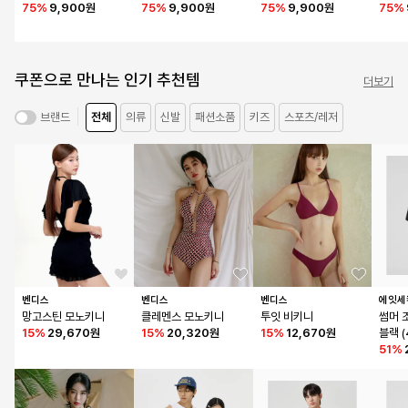
트
75
%
9,900원
네이비
75
%
9,900원
민트
75
%
9,900원
핑크
75
%
쿠폰으로 만나는 인기 추천템
더보기
전체
의류
신발
패션소품
키즈
스포츠/레저
브랜드
벤디스
벤디스
벤디스
에잇세
망고스틴 모노키니
클레멘스 모노키니
투잇 비키니
썸머 
15
%
29,670원
15
%
20,320원
15
%
12,670원
블랙 (
51
%