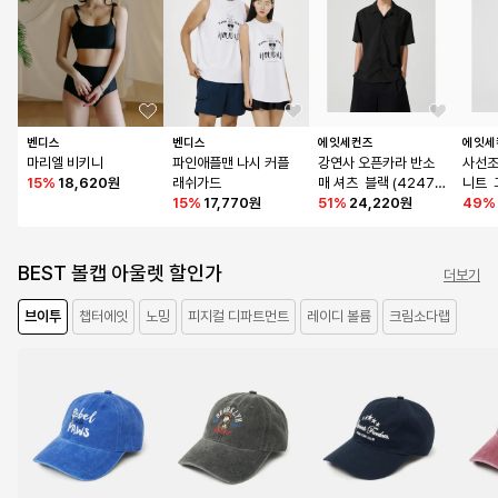
벤디스
벤디스
에잇세컨즈
에잇세
마리엘 비키니
파인애플맨 나시 커플 
강연사 오픈카라 반소
사선조
15
%
18,620원
래쉬가드
매 셔츠  블랙 (42476
니트  
15
%
17,770원
5AY25)
51
%
24,220원
1L)
49
%
BEST 볼캡 아울렛 할인가
더보기
브이투
챕터에잇
노밍
피지컬 디파트먼트
레이디 볼륨
크림소다랩