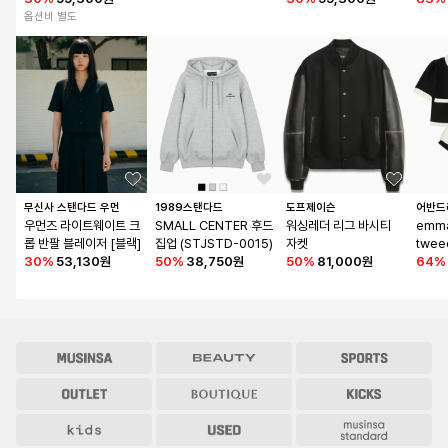
옵션비 별도
무신사 스탠다드 우먼
1989스탠다드
도프제이슨
어반드
우먼즈 라이트웨이트 크
SMALL CENTER 후드
워싱레더 리그 바시티 
emma
롭 반팔 블레이저 [블랙]
집업 (STJSTD-0015)
자켓
twee
30
%
53,130원
50
%
38,750원
50
%
81,000원
L
64
%