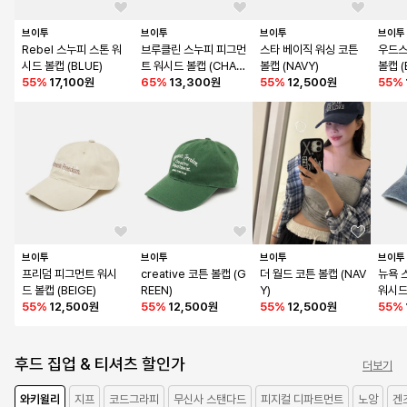
브이투
브이투
브이투
브이투
Rebel 스누피 스톤 워
브루클린 스누피 피그먼
스타 베이직 워싱 코튼 
우드스
시드 볼캡 (BLUE)
트 워시드 볼캡 (CHAR
볼캡 (NAVY)
볼캡 
55
%
17,100원
COAL)
65
%
13,300원
55
%
12,500원
55
%
브이투
브이투
브이투
브이투
프리덤 피그먼트 워시
creative 코튼 볼캡 (G
더 월드 코튼 볼캡 (NAV
뉴욕 
드 볼캡 (BEIGE)
REEN)
Y)
워시드 
55
%
12,500원
55
%
12,500원
55
%
12,500원
55
%
후드 집업 & 티셔츠 할인가
더보기
와키윌리
지프
코드그라피
무신사 스탠다드
피지컬 디파트먼트
노앙
겐