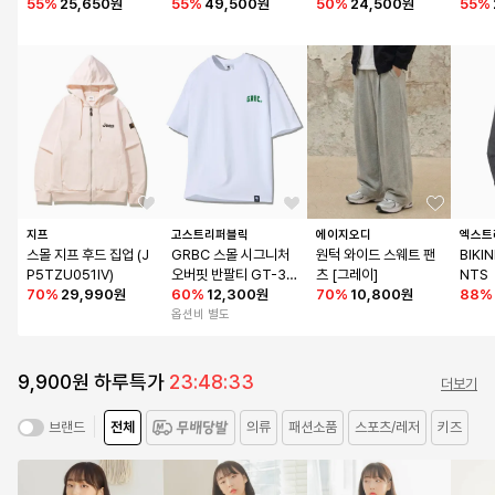
55
%
25,650원
55
%
49,500원
트 블랙
50
%
24,500원
먼트 
55
%
지프
고스트리퍼블릭
에이지오디
엑스트
스몰 지프 후드 집업 (J
GRBC 스몰 시그니처 
원턱 와이드 스웨트 팬
BIKI
P5TZU051IV)
오버핏 반팔티 GT-33
츠 [그레이]
NTS 
70
%
29,990원
7
60
%
12,300원
70
%
10,800원
88
%
옵션비 별도
9,900원 하루특가
23:48:33
더보기
전체
의류
패션소품
스포츠/레저
키즈
브랜드