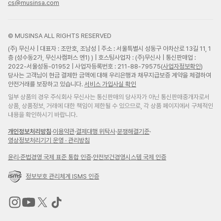
cs@musinsa.com
© MUSINSA ALL RIGHTS RESERVED
(주) 무신사 | 대표자 : 조만호, 조남성 | 주소 : 서울특별시 성동구 아차산로 13길 11, 1
층 (성수동2가, 무신사캠퍼스 엔1) ) | 호스팅사업자 : (주)무신사 | 통신판매업 :
2022-서울성동-01952 | 사업자등록번호 : 211-88-79575(
사업자정보확인
)
당사는 고객님이 현금 결제한 금액에 대해 우리은행과 채무지급보증 계약을 체결하여
안전거래를 보장하고 있습니다.
서비스 가입사실 확인
일부 상품의 경우 주식회사 무신사는 통신판매의 당사자가 아닌 통신판매중개자로서
상품, 상품정보, 거래에 대한 책임이 제한될 수 있으므로, 각 상품 페이지에서 구체적인
내용을 확인하시기 바랍니다.
개인정보처리방침
·
이용약관
·
결제대행 위탁사
·
분쟁해결기준
·
영상정보처리기기 운영 · 관리방침
윤리
·
준법경영 국제 표준 통합 인증
·
안전보건경영시스템 국제 인증
정보보호 관리체계 ISMS 인증
무
무
무
무