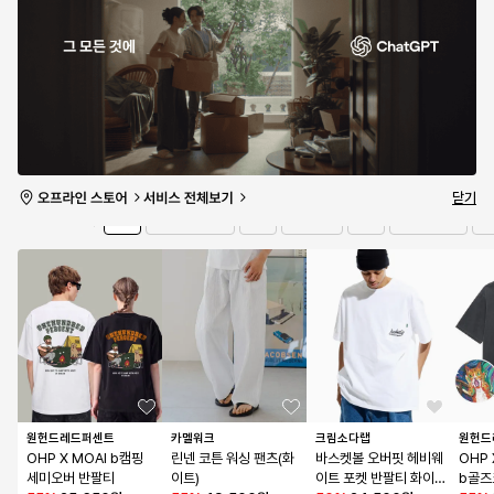
크루 넥 긴소매 티셔츠 
[카키]
(트윌) 미디엄 블루 / V
리:화이
[네이비]
58
%
12,530원
65
%
19,880원
N000CT7MBL1
65
%
31,500원
05
72
%
8
/
10개 남음
5
/
10개 남음
8
/
10개 남음
3
/
4개
유의사항 보기
타임세일
2일 23:48:33
더보기
닫기
전체
의류
패션소품
신발
스포츠/레저
키
브랜드
원헌드레드퍼센트
카멜워크
크림소다랩
원헌드
OHP X MOAI b캠핑 
린넨 코튼 워싱 팬츠(화
바스켓볼 오버핏 헤비웨
OHP 
세미오버 반팔티
이트)
이트 포켓 반팔티 화이
b골즈