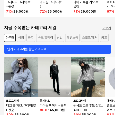
그래피티 그래픽 후드 
레터링 그래픽 후드 그
타이포 부클 기모 후드 
아치 
브라운
린
블랙
드 오
71
%
29,000원
72
%
25,000원
71
%
29,000원
67
%
지금 주목받는 카테고리 세일
더보기
아우터
상의
바지
속옷/홈웨어
신발
패션소품
스포츠/레저
키즈
인기 카테고리를 할인 가격으로
코드그라피
올세인츠
코드그라피
아미안
테크 숏 자켓_그레이BD
타이슨 바이커 - 블랙
워시드 코튼 후드 집업_
윈드브
F 셋업
80
%
145,000원
4COLOR
이트그
30
%
55,300원
30
%
55,300원
83
%