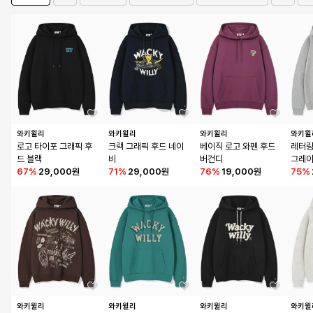
와키윌리
와키윌리
와키윌리
와키윌
로고 타이포 그래픽 후
크랙 그래픽 후드 네이
베이직 로고 와펜 후드 
레터링
드 블랙
비
버건디
그레
67
%
29,000원
71
%
29,000원
76
%
19,000원
75
%
와키윌리
와키윌리
와키윌리
와키윌