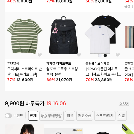
46
%
9,000원
77
%
13,600원
LACK)
50
%
27,000원
7
54
%
옵션비
유앤엘씨
피지컬 디파트먼트
돌핀웨이브어패럴
유앤엘
오디너리 스트라이프 반
컴포트 드로우 스트링 
[2PACK]돌핀 아치로
쿨 소
팔 니트[올리브그린]
백팩_블랙
고 티셔츠 화이트 블랙 
olor]
77
%
13,600원
69
%
21,070원
2팩
70
%
23,880원
78
%
9,900원 하루특가
19:16:06
더보기
전체
의류
패션소품
스포츠/레저
신발
브랜드