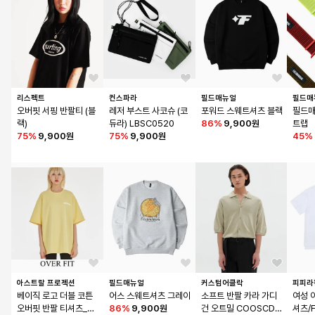
리스펙트
컨스파라
필드매뉴얼
필드매
오버핏 서핑 반팔티 (블
레저 부스트 사코슈 (코
포워드 스웨트셔츠 블랙
필드매
랙)
듀라) LBSC0520
86
%
9,900원
트랩
75
%
9,900원
75
%
9,900원
45
%
아스트랄 프로젝션
필드매뉴얼
커스텀어클락
피피라
베이직 로고 더블 코튼 
어스 스웨트셔츠 그레이
소프트 반팔 카라 가디
여성 
오버핏 반팔 티셔츠_레
86
%
9,900원
건 오트밀 COOSCD0
셔츠/