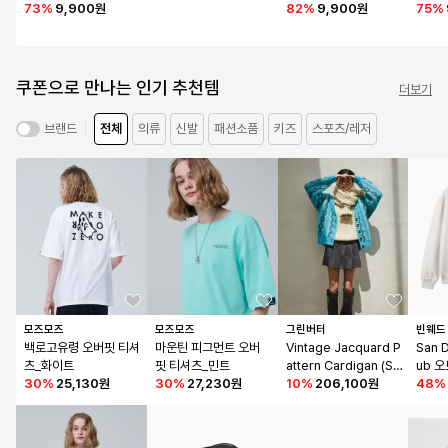
몬
73
%
9,900원
09OATMEAL
82
%
9,900원
WHI
75
%
쿠폰으로 만나는 인기 추천템
더보기
전체
의류
신발
패션소품
키즈
스포츠/레저
브랜드
모즈모즈
모즈모즈
그린버터
빈웨드
백로고유령 오버핏 티셔
마운틴 피그먼트 오버
Vintage Jacquard P
San 
츠_화이트
핏 티셔츠_민트
attern Cardigan (Sk
ub 
30
%
25,130원
30
%
27,230원
y blue)
10
%
206,100원
48
%