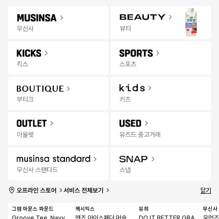
Gateway
무신사 앱 설치하고 다양한 혜택과 코디 팁을 받아보세요!
앱 열기
Menu
아울렛 상품을 검색해 보세요.
클리어런스
오프라인
추천
랭킹
세일
위크
스토어
무
한정수량 선착순 특가
19:16:06
신
사
아
울
렛
|
세
일
닫기
한정수량
한정수량
한정수량
특가
그램 아운스 파운드
젝시믹스
유희
무신사
Groove Tee_Navy
맨즈 아이스페더 머슬
DO IT BETTER GRA
우먼즈 