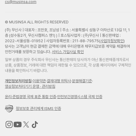
cs@musinsa.com
© MUSINSA ALL RIGHTS RESERVED
(주) 무신사 | 대표자 : 조만호, 조남성 | 주소 : 서울특별시 성동구 아차산로 13길 11, 1
층 (성수동2가, 무신사캠퍼스 엔1) ) | 호스팅사업자 : (주)무신사 | 통신판매업 :
2022-서울성동-01952 | 사업자등록번호 : 211-88-79575(
사업자정보확인
)
당사는 고객님이 현금 결제한 금액에 대해 우리은행과 채무지급보증 계약을 체결하여
안전거래를 보장하고 있습니다.
서비스 가입사실 확인
일부 상품의 경우 주식회사 무신사는 통신판매의 당사자가 아닌 통신판매중개자로서
상품, 상품정보, 거래에 대한 책임이 제한될 수 있으므로, 각 상품 페이지에서 구체적인
내용을 확인하시기 바랍니다.
개인정보처리방침
·
이용약관
·
결제대행 위탁사
·
분쟁해결기준
·
영상정보처리기기 운영 · 관리방침
윤리
·
준법경영 국제 표준 통합 인증
·
안전보건경영시스템 국제 인증
정보보호 관리체계 ISMS 인증
무
무
무
무