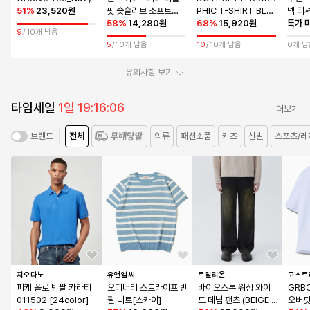
51
%
23,520원
핏 숏슬리브 소프트네
PHIC T-SHIRT BLA
넥 티
이비
58
%
14,280원
CK
68
%
15,920원
이]
특가 
9
/
10개 남음
5
/
10개 남음
10
/
10개 남음
0개 남
유의사항 보기
타임세일
1일 19:16:06
더보기
전체
의류
패션소품
키즈
신발
스포츠/레
브랜드
지오다노
유앤엘씨
트릴리온
고스트
피케 폴로 반팔 카라티 
오디너리 스트라이프 반
바이오스톤 워싱 와이
GRB
011502 [24color]
팔 니트[스카이]
드 데님 팬츠 (BEIGE B
오버핏