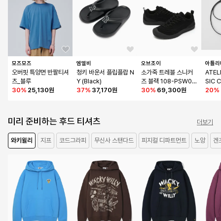
모즈모즈
엠엘비
오브조이
아틀리
오버핏 특양면 반팔티셔
청키 바운서 플립플랍 N
소가죽 트레블 스니커
ATEL
츠_블루
Y (Black)
즈 블랙 108-PSW00
SIC 
30
%
25,130원
37
%
37,170원
8TV
30
%
69,300원
BAG(
20
%
미리 준비하는 후드 티셔츠
더보기
와키윌리
지프
코드그라피
무신사 스탠다드
피지컬 디파트먼트
노앙
겐