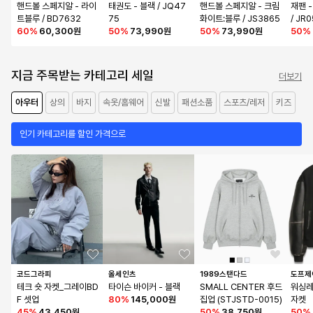
핸드볼 스페지알 - 라이
태권도 - 블랙 / JQ47
핸드볼 스페지알 - 크림
재팬 
트블루 / BD7632
75
화이트:블루 / JS3865
/ JR
60
%
60,300원
50
%
73,990원
50
%
73,990원
50
%
지금 주목받는 카테고리 세일
더보기
아우터
상의
바지
속옷/홈웨어
신발
패션소품
스포츠/레저
키즈
인기 카테고리를 할인 가격으로
코드그라피
올세인츠
1989스탠다드
도프제
테크 숏 자켓_그레이BD
타이슨 바이커 - 블랙
SMALL CENTER 후드
워싱레
F 셋업
80
%
145,000원
집업 (STJSTD-0015)
자켓
45
%
43,450원
50
%
38,750원
50
%