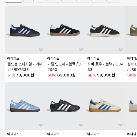
아디다스
아디다스
아디다스
아디다
핸드볼 스페지알 - 네이
가젤 인도어 - 블랙 / JI
자바 로우 - 블랙 / JI34
삼바 
비 / BD7633
2060
33
/ JR
51
%
73,000원
60
%
63,600원
50
%
58,990원
50
%
아디다스
아디다스
아디다스
아디다