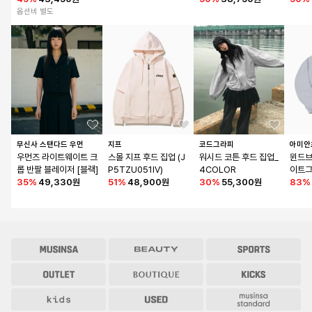
옵션비 별도
무신사 스탠다드 우먼
지프
코드그라피
아미안
우먼즈 라이트웨이트 크
스몰 지프 후드 집업 (J
워시드 코튼 후드 집업_
윈드브
롭 반팔 블레이저 [블랙]
P5TZU051IV)
4COLOR
이트그
35
%
49,330원
51
%
48,900원
30
%
55,300원
83
%