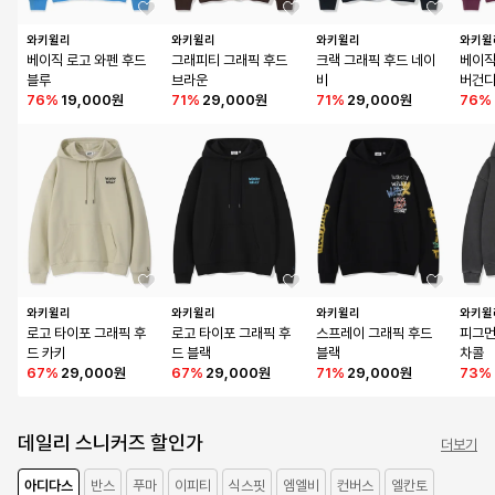
와키윌리
와키윌리
와키윌리
와키윌
베이직 로고 와펜 후드 
그래피티 그래픽 후드 
크랙 그래픽 후드 네이
베이직
블루
브라운
비
버건
76
%
19,000원
71
%
29,000원
71
%
29,000원
76
%
와키윌리
와키윌리
와키윌리
와키윌
로고 타이포 그래픽 후
로고 타이포 그래픽 후
스프레이 그래픽 후드 
피그먼
드 카키
드 블랙
블랙
차콜
67
%
29,000원
67
%
29,000원
71
%
29,000원
73
%
데일리 스니커즈 할인가
더보기
아디다스
반스
푸마
이피티
식스핏
엠엘비
컨버스
엘칸토