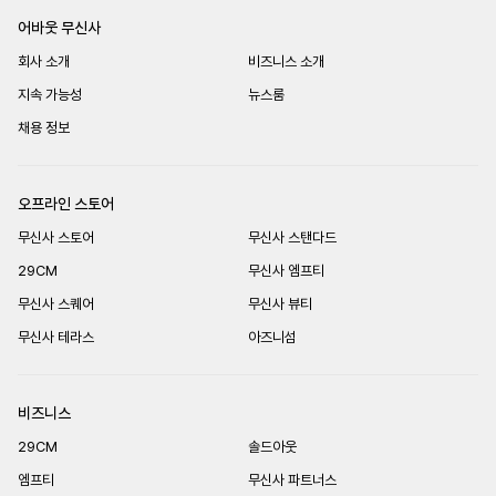
어바웃 무신사
회사 소개
비즈니스 소개
지속 가능성
뉴스룸
채용 정보
오프라인 스토어
무신사 스토어
무신사 스탠다드
29CM
무신사 엠프티
무신사 스퀘어
무신사 뷰티
무신사 테라스
아즈니섬
비즈니스
29CM
솔드아웃
엠프티
무신사 파트너스