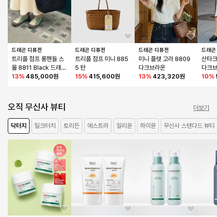
드래곤 디퓨전
드래곤 디퓨전
드래곤 디퓨전
드래곤
트리플 점프 롱핸들 스
트리플 점프 미니 885
미니 플랫 고라 8809 
산타크
몰 8811 Black 드래곤
5 탄
다크브라운
다크
백
13
%
485,000원
15
%
415,600원
13
%
423,320원
10
%
오직 무신사 뷰티
더보기
닥터지
밀크터치
토리든
에스트라
일리윤
하이뮨
무신사 스탠다드 뷰티