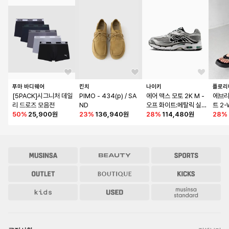
푸마 바디웨어
킨치
나이키
플로리
[5PACK]시그니처 데일
PIMO - 434(p) / SA
에어 맥스 모토 2K M - 
에브리
리 드로즈 모음전
ND
오프 화이트:메탈릭 실
트 2
50
%
25,900원
23
%
136,940원
버:하이퍼 터콰이즈:블
28
%
114,480원
랙 ED
28
%
랙 / IR1476-101