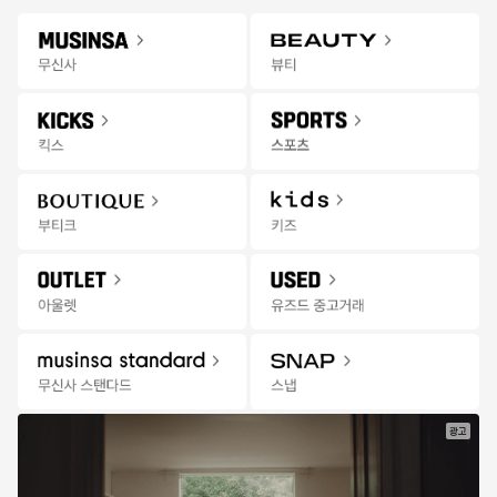
Gateway
무신사 앱 설치하고 다양한 혜택과 코디 팁을 받아보세요!
앱 열기
Menu
무신사 킥스 스타필드 고양점 오픈
킥스
신학기
바이오
AD
콘텐츠
추천
랭킹
세일
발매
위크
잡화위크
3일 혜
무
한정수량 선착순 특가
15:37:46
신
사
|
세
일
광고
한정수량
한정수량
한정수량
한정
그램 아운스 파운드
바버
비비안 웨스트우드
디스커
TIMES_NEWS 6-PA
킹햄 부츠 - 올리브 / L
베아 크롭 브이넥 니트 
[4CO