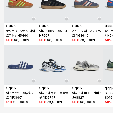
아디다스
아디다스
아디다스
아디다
함부르크 - 오렌지:라이
캠퍼스 00s - 블랙 / J
가젤 인도어 - 네이비:핑
함부르
트그린 / IH5460
H7607
크 / IG1640
/ IH5
50
%
68,990원
50
%
68,990원
50
%
78,990원
50
%
아디다스
아디다스
아디다스
아디다
아딜렛 22 - 블루:화이
아디스타 쿠션 - 블랙:블
아디스타 XLG - 실버 / 
SL 72
트 / IF3667
루 / ID5747
JH8827
8016
51
%
33,990원
50
%
73,990원
50
%
68,990원
50
%