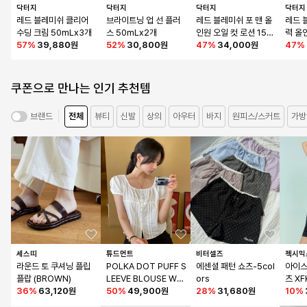
닥터지
닥터지
닥터지
닥터지
레드 블레미쉬 클리어 
브라이트닝 업 선 플러
레드 블레미쉬 포 맨 올
레드 
수딩 크림 50mLx3개
스 50mLx2개
인원 오일 컷 로션 150
력 올
57
%
39,880원
52
%
30,800원
mLx2개
47
%
34,000원
47
%
쿠폰으로 만나는 인기 추천템
전체
뷰티
신발
상의
아우터
바지
원피스/스커트
가방
브랜드
세스띠
튜드먼트
비터셀즈
젝시믹
라운드 토 쿠셔닝 플립
POLKA DOT PUFF S
에센셜 패턴 쇼츠-5col
아이스
플랍 (BROWN)
LEEVE BLOUSE WHI
ors
츠 XF
36
%
63,120원
TE
50
%
49,900원
28
%
31,680원
10
%