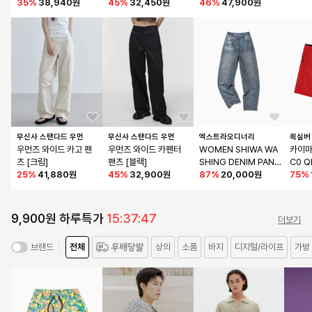
35
%
38,940원
H BLUE
45
%
32,450원
46
%
47,900원
무신사 스탠다드 우먼
무신사 스탠다드 우먼
엑스트라오디너리
퀵실버
우먼즈 와이드 카고 팬
우먼즈 와이드 카펜터 
WOMEN SHIWA WA
카이마
츠 [크림]
팬츠 [블랙]
SHING DENIM PANT
C0 Q
25
%
41,880원
45
%
32,900원
S  L/BLUE
87
%
20,000원
75
%
9,900원 하루특가
15:37:46
더보기
전체
상의
소품
바지
디지털/라이프
가방
브랜드