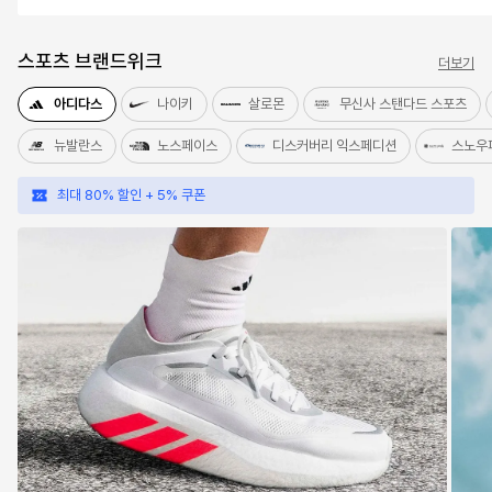
스포츠 브랜드위크
더보기
아디다스
나이키
살로몬
무신사 스탠다드 스포츠
뉴발란스
노스페이스
디스커버리 익스페디션
스노우
최대 80% 할인 + 5% 쿠폰