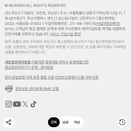
© MUSINSA ALL RIGHTS RESERVED
(주) 무신사 | 대표자 : 조만호, 조남성 | 주소 : 서울특별시 성동구 아차산로 13길 11, 1
층 (성수동2가, 무신사캠퍼스 엔1) ) | 호스팅사업자 : (주)무신사 | 통신판매업 :
2022-서울성동-01952 | 사업자등록번호 : 211-88-79575(
사업자정보확인
)
당사는 고객님이 현금 결제한 금액에 대해 우리은행과 채무지급보증 계약을 체결하여
안전거래를 보장하고 있습니다.
서비스 가입사실 확인
일부 상품의 경우 주식회사 무신사는 통신판매의 당사자가 아닌 통신판매중개자로서
상품, 상품정보, 거래에 대한 책임이 제한될 수 있으므로, 각 상품 페이지에서 구체적인
내용을 확인하시기 바랍니다.
개인정보처리방침
·
이용약관
·
결제대행 위탁사
·
분쟁해결기준
·
영상정보처리기기 운영 · 관리방침
윤리
·
준법경영 국제 표준 통합 인증
·
안전보건경영시스템 국제 인증
정보보호 관리체계 ISMS 인증
무
무
무
무
신
신
신
신
전체
남성
여성
사
사
사
사
인
유
트
틱