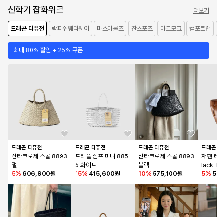
신학기 잡화위크
더보기
드래곤 디퓨전
락피쉬웨더웨어
마스마룰즈
잔스포츠
마크모크
컴포트랩
최대 80% 할인 + 25% 쿠폰
드래곤 디퓨전
드래곤 디퓨전
드래곤 디퓨전
드래곤
산타크로체 스몰 8893 
트리플 점프 미니 885
산타크로체 스몰 8893 
재팬 레
펄
5 화이트
블랙
lack
5
%
606,900원
15
%
415,600원
10
%
575,100원
5
%
5