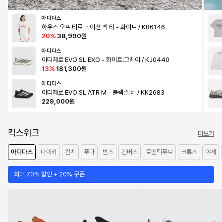
아디다스
하우스 오프 티로 네이션 팩 티 - 화이트 / KB6146
20
%
38,990원
아디다스
아디제로 EVO SL EXO - 화이트:그레이 / KJ0440
13
%
181,300원
아디다스
아디제로 EVO SL ATR M - 블랙:실버 / KK2683
229,000원
킥스위크
더보기
아디다스
나이키
킨치
푸마
반스
컨버스
로맨틱무브
크록스
야세
최대 70% 할인 + 20% 쿠폰