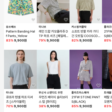
유쓰배쓰
미나브
커스텀어클락
플라즈
Pattern Banding Hal
레인 드랍 카모플라쥬 D
소프트 반팔 카라 가디
21FW
f Pants_Yellow
TP 하프 셔츠 [페일레
건 오트밀 COOSCD0
S(BE
83
%
9,900원
몬]
79
%
9,900원
09OATMEAL
82
%
9,900원
85
%
미나브
무신사 스탠다드 우먼
플라즈마스페어
트래블
큐프라 텐셀 하프 티셔
우먼즈 베이식 슬리브리
21FW STONE PANT
메탈 
츠 [스카이블루]
스 탑 [화이트]
S(BLACK)
오렌지
70
%
9,900원
38
%
9,900원
85
%
9,900원
83
%