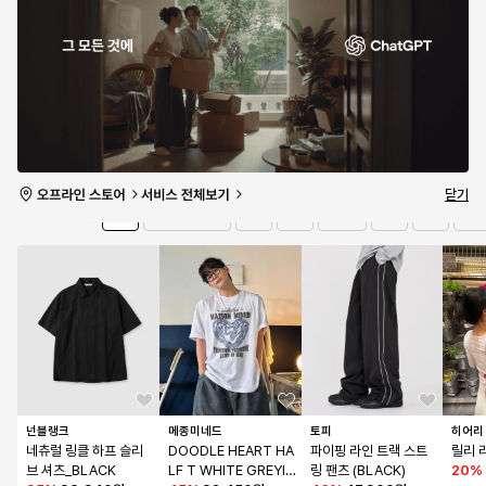
NEL CAP_BEIGE
RF0088OL11
- 블랙 / 1803004W
체크 
44
%
25,200원
78
%
46,990원
Y003FN401
79
%
175,990원
64
%
3
/
5개 남음
3
/
4개 남음
1
/
5개 남음
5
/
10
유의사항 보기
타임세일
15:37:46
더보기
닫기
전체
상의
바지
아우터
소품
가방
신발
브랜드
넌블랭크
메종미네드
토피
히어리
네츄럴 링클 하프 슬리
DOODLE HEART HA
파이핑 라인 트랙 스트
릴리 
브 셔츠_BLACK
LF T WHITE GREYIS
링 팬츠 (BLACK)
20
%