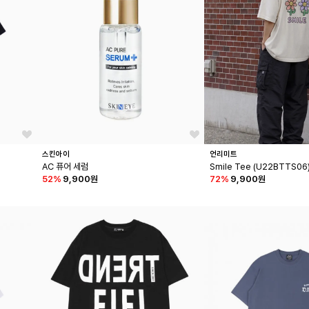
스킨아이
언리미트
AC 퓨어 세럼
Smile Tee (U22BTTS06
52
%
9,900원
72
%
9,900원