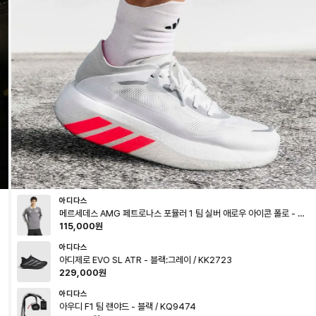
아디다스
메르세데스 AMG 페트로나스 포뮬러 1 팀 실버 애로우 아이콘 폴로 - 그
레이 / KS2243
115,000
원
아디다스
아디제로 EVO SL ATR - 블랙:그레이 / KK2723
229,000
원
아디다스
아우디 F1 팀 랜야드 - 블랙 / KQ9474