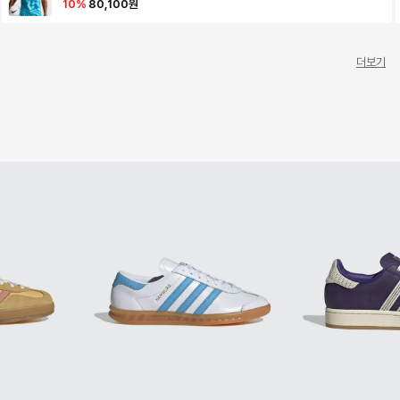
타:라이트 포토 블루:카나리아 / IH1662-369
10
%
80,100
원
더보기