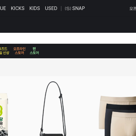
UE
KICKS
KIDS
USED
SNAP
오프
유즈드
오프라인
팬
일 신상
스토어
스토어