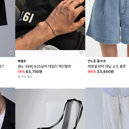
베벨로
언노운 플라넷
LET
[Bs-368] 925실버 데일리 체인팔찌
에센셜 원턱 데님 쇼츠 블루
15
%
63,750원
46
%
33,850원
옵션비 별도