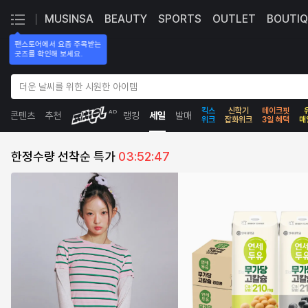
MUSINSA
BEAUTY
SPORTS
OUTLET
BOUTIQ
팬스토어에서 요즘 주목받는

굿즈를 확인해 보세요.
더운 날씨를 위한 시원한 아이템
킥스
신학기
테이크핏
AD
콘텐츠
추천
랭킹
세일
발매
위크
잡화위크
3일 혜택
매
무
한정수량 선착순 특가
03:52:45
신
사
|
세
일