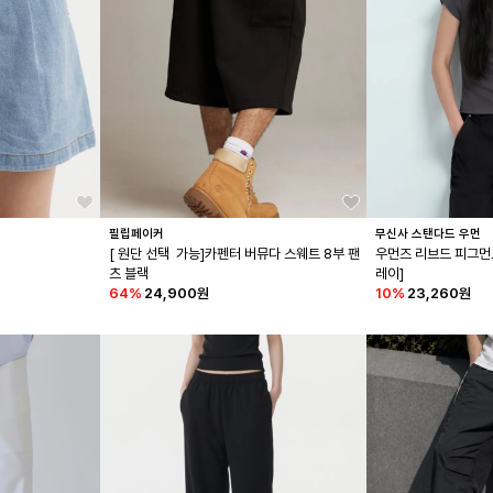
필립페이커
무신사 스탠다드 우먼
[ 원단 선택  가능]카펜터 버뮤다 스웨트 8부 팬
우먼즈 리브드 피그먼트
츠 블랙
레이]
64
%
24,900원
10
%
23,260원