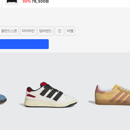
30
%
76,300
원
블런드스톤
닥터마틴
팀버랜드
킨
머렐