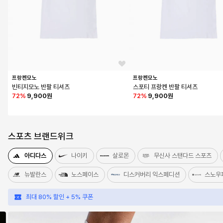
프랑켄모노
프랑켄모노
빈티지모노 반팔 티셔츠
스포티 프랑켄 반팔 티셔츠
72
%
9,900원
72
%
9,900원
스포츠 브랜드위크
아디다스
나이키
살로몬
무신사 스탠다드 스포츠
뉴발란스
노스페이스
디스커버리 익스페디션
스노우
최대 80% 할인 + 5% 쿠폰