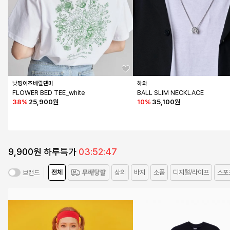
낫띵이즈베럴댄미
하와
FLOWER BED TEE_white
BALL SLIM NECKLACE
38
%
25,900원
10
%
35,100원
9,900원 하루특가
03:52:45
전체
상의
바지
소품
디지털/라이프
스포
브랜드