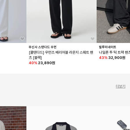
무신사 스탠다드 우먼
필루미네이트
트
[쿨탠다드] 우먼즈 베리어블 라운지 스웨트 팬
나일론 투 턱 트랙 팬
츠 [블랙]
43
%
32,900원
40
%
23,890원
더보기