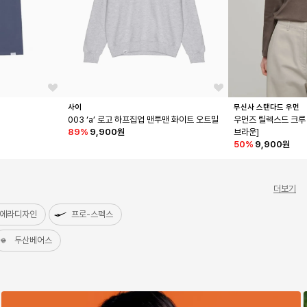
사이
무신사 스탠다드 우먼
003 ‘a’ 로고 하프집업 맨투맨 화이트 오트밀
우먼즈 릴렉스드 크루 
89
%
9,900원
브라운]
50
%
9,900원
더보기
에라디자인
프로-스펙스
두산베어스