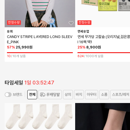
한정수량
한정수량
유희
연세유업
CANDY STRIPE LAYERED LONG SLEEV
연세 무가당 고칼슘 (오리지널,검은콩)
E_PINK
l 16팩 택1
57
%
25,990원
25
%
8,900원
10
/
10
개 남음
824
/
1000
개 남음
타임세일
1일 03:52:45
전체
상의
바지
아우터
소품
스포츠/레저
브랜드