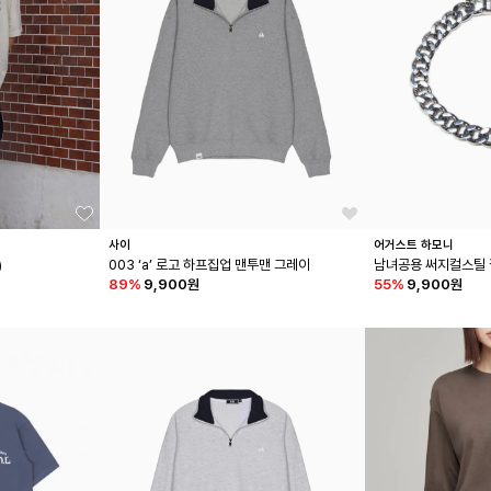
사이
어거스트 하모니
)
003 ‘a’ 로고 하프집업 맨투맨 그레이
남녀공용 써지컬스틸
89
%
9,900원
55
%
9,900원