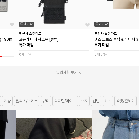
특가마감
특가마감
무신사 스탠다드
무신사 스탠다드
 190m
코듀라 미니 사코슈 [블랙]
맨즈 드로즈 블랙 & 베이지 
특가 마감
특가 마감
0개 남음
0개 남음
유의사항 보기
가방
원피스/스커트
뷰티
디지털/라이프
모자
신발
키즈
속옷/홈웨어