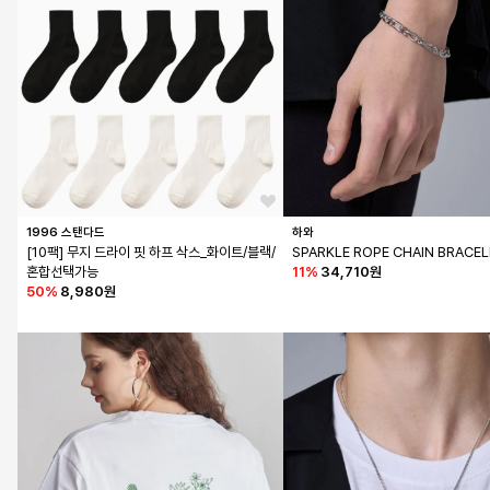
1996 스탠다드
하와
[10팩] 무지 드라이 핏 하프 삭스_화이트/블랙/
SPARKLE ROPE CHAIN BRACE
혼합선택가능
11
%
34,710원
50
%
8,980원