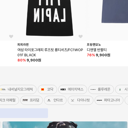
피피라핀
프랑켄모노
여성 타이포그래피 루즈핏 롱티셔츠/FC1WOP
디앤엘 반팔티
01F BLACK
76
%
9,900원
80
%
9,900원
내셔널지오그래픽
코닥
에이치덱스
룰루레몬
시
피크 어패럴
프리덤
안다르
다이나핏
파타고니아