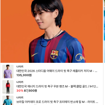
나이키
대한민국 2026 스타디움 어웨이 드라이 핏 축구 레플리카 저지 M - 스
페이스 퍼플:애미시스트 틴트:글로벌 블루:라이트 리퀴드 라임 / IB5386
135,000
원
-567
나이키
대한민국 에너지 드라이 핏 축구 우븐 팬츠 M - 블랙:클럽 골드 / IH129
7-010
30
%
87,500
원
나이키
브라질 아카데미 프로 드라이 핏 축구 프리매치 반소매 탑 M - 라이트 멘