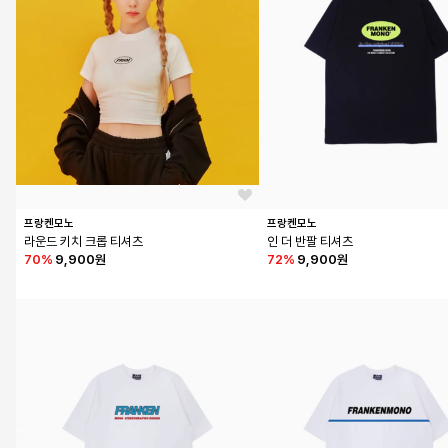
프랑켄모노
프랑켄모노
라운드 키치 크롭 티셔츠
인 더 반팔 티셔츠
70
%
9,900원
72
%
9,900원