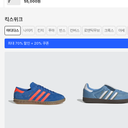
55,000
원
킥스위크
아디다스
나이키
킨치
푸마
반스
컨버스
로맨틱무브
크록스
야세
최대 70% 할인 + 20% 쿠폰