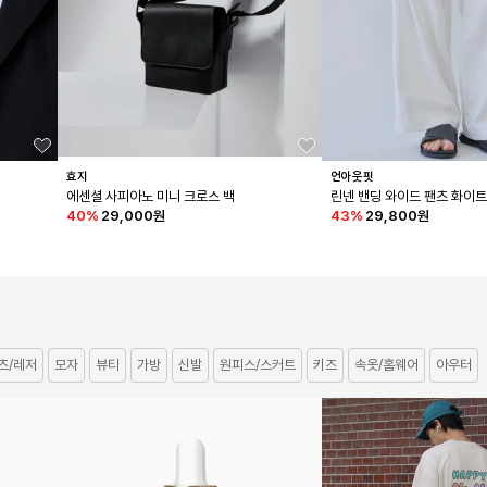
효지
언아웃핏
에센셜 사피아노 미니 크로스 백
린넨 밴딩 와이드 팬츠 화이
40
%
29,000원
43
%
29,800원
츠/레저
모자
뷰티
가방
신발
원피스/스커트
키즈
속옷/홈웨어
아우터