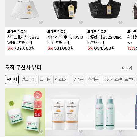
드래곤 디퓨전
드래곤 디퓨전
드래곤 디퓨전
드래곤
산타크로체 빅 8892 
재팬 레더 미니 8105 B
난투켓 빅 8822 Blac
위빙 볼
White 드래곤백
lack 드래곤백
k 드래곤백
wn
5
%
702,000원
5
%
531,000원
5
%
654,500원
15
%
오직 무신사 뷰티
더보기
닥터지
밀크터치
토리든
에스트라
일리윤
하이뮨
무신사 스탠다드 뷰티