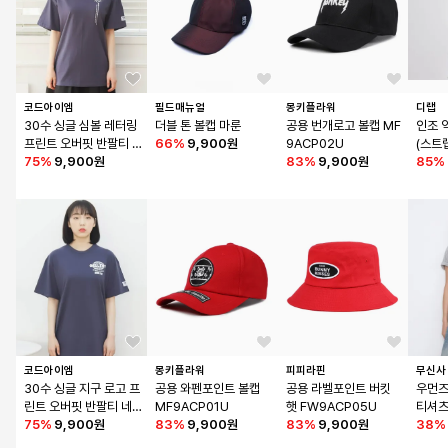
코드아이엠
필드매뉴얼
몽키플라워
디랩
30수 싱글 심볼 레터링 
더블 톤 볼캡 마룬
공용 번개로고 볼캡 MF
인조 
프린트 오버핏 반팔티 
66
%
9,900원
9ACP02U
(스트
네이비
75
%
9,900원
83
%
9,900원
85
%
코드아이엠
몽키플라워
피피라핀
무신사
30수 싱글 지구 로고 프
공용 와펜포인트 볼캡 
공용 라벨포인트 버킷
우먼즈
린트 오버핏 반팔티 네
MF9ACP01U
햇 FW9ACP05U
티셔츠
이비
75
%
9,900원
83
%
9,900원
83
%
9,900원
38
%