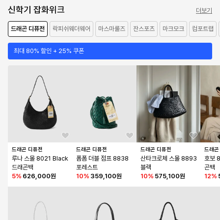
신학기 잡화위크
더보기
드래곤 디퓨전
락피쉬웨더웨어
마스마룰즈
잔스포츠
마크모크
컴포트랩
최대 80% 할인 + 25% 쿠폰
드래곤 디퓨전
드래곤 디퓨전
드래곤 디퓨전
드래곤
루나 스몰 8021 Black 
폼폼 더블 점프 8838 
산타크로체 스몰 8893 
호보 8
드래곤백
포레스트
블랙
곤백
5
%
626,000원
10
%
359,100원
10
%
575,100원
12
%