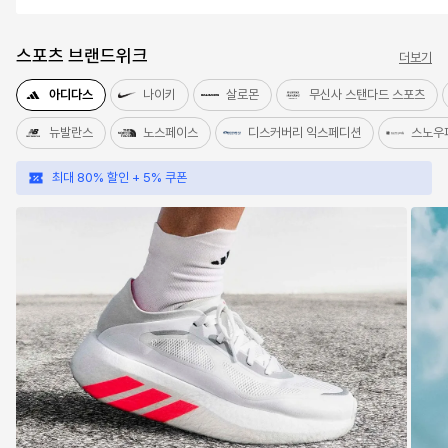
스포츠 브랜드위크
더보기
아디다스
나이키
살로몬
무신사 스탠다드 스포츠
뉴발란스
노스페이스
디스커버리 익스페디션
스노우
최대 80% 할인 + 5% 쿠폰