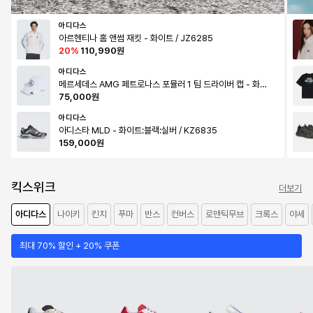
아디다스
아르헨티나 홈 앤썸 재킷 - 화이트 / JZ6285
20
%
110,990원
아디다스
메르세데스 AMG 페트로나스 포뮬러 1 팀 드라이버 캡 - 화이
트 / KE8302
75,000원
아디다스
아디스타 MLD - 화이트:블랙:실버 / KZ6835
159,000원
킥스위크
더보기
아디다스
나이키
킨치
푸마
반스
컨버스
로맨틱무브
크록스
야세
최대 70% 할인 + 20% 쿠폰