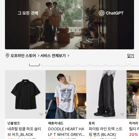
셜 - 블랙:다크그레이 / 
C T-SHIRT BLACK
RAPHIC SET UP SH
초코파
404281-03
61
%
15,200원
68
%
15,920원
ORTS BLACK
69
%
28,000원
2P +
16
%
1
/
10개 남음
2
/
10개 남음
8
/
10개 남음
978
/
유의사항 보기
타임세일
2일 08:04:47
더보기
닫기
전체
상의
바지
아우터
소품
가방
신발
브랜드
넌블랭크
메종미네드
토피
히어리
네츄럴 링클 하프 슬리
DOODLE HEART HA
파이핑 라인 트랙 스트
릴리 
브 셔츠_BLACK
LF T WHITE GREYIS
링 팬츠 (BLACK)
20
%