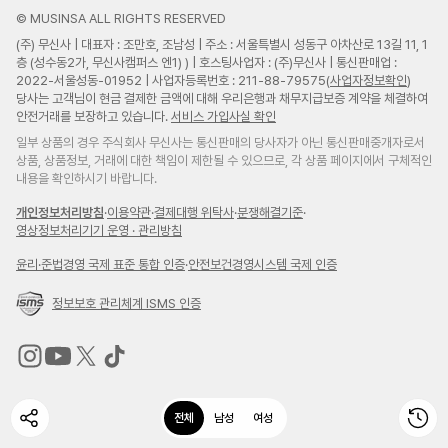
© MUSINSA ALL RIGHTS RESERVED
(주) 무신사 | 대표자 : 조만호, 조남성 | 주소 : 서울특별시 성동구 아차산로 13길 11, 1
층 (성수동2가, 무신사캠퍼스 엔1) ) | 호스팅사업자 : (주)무신사 | 통신판매업 :
2022-서울성동-01952 | 사업자등록번호 : 211-88-79575(
사업자정보확인
)
당사는 고객님이 현금 결제한 금액에 대해 우리은행과 채무지급보증 계약을 체결하여
안전거래를 보장하고 있습니다.
서비스 가입사실 확인
일부 상품의 경우 주식회사 무신사는 통신판매의 당사자가 아닌 통신판매중개자로서
상품, 상품정보, 거래에 대한 책임이 제한될 수 있으므로, 각 상품 페이지에서 구체적인
내용을 확인하시기 바랍니다.
개인정보처리방침
·
이용약관
·
결제대행 위탁사
·
분쟁해결기준
·
영상정보처리기기 운영 · 관리방침
윤리
·
준법경영 국제 표준 통합 인증
·
안전보건경영시스템 국제 인증
정보보호 관리체계 ISMS 인증
무
무
무
무
신
신
신
신
전체
남성
여성
사
사
사
사
인
유
트
틱