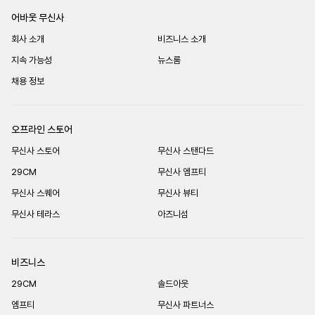
어바웃 무신사
회사 소개
비즈니스 소개
지속 가능성
뉴스룸
채용 정보
오프라인 스토어
무신사 스토어
무신사 스탠다드
29CM
무신사 엠프티
무신사 스퀘어
무신사 뷰티
무신사 테라스
아즈니섬
비즈니스
29CM
솔드아웃
엠프티
무신사 파트너스