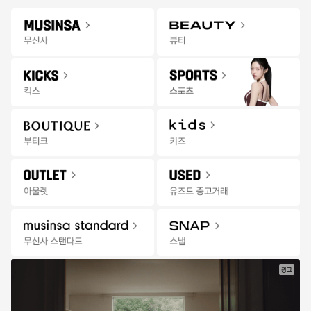
Gateway
무신사 앱 설치하고 다양한 혜택과 코디 팁을 받아보세요!
앱 열기
Menu
트렌디한 인기 스윔웨어 추천
킥스
신학기
바이오
AD
콘텐츠
추천
랭킹
세일
발매
위크
잡화위크
3일 혜
무
한정수량 선착순 특가
08:04:47
신
사
|
세
일
광고
한정수량
한정수량
한정수량
한정
푸마
유희
크리틱
오리온
로얄캣 컴포트 2 에센
NOT A KID GRAPHI
PROGEAR MESH G
오뜨 애