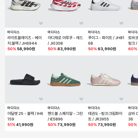
아디다스
아디다스
아디다스
아디다
라이트블레이즈 - 베이
아디제로 아루쿠 - 레드 
푸이그 - 화이트 / JH81
토바코
지:블랙 / JH6944
/ JI0308
68
핑크 /
50
%
58,990원
50
%
83,990원
50
%
63,990원
60
%
아디다스
아디다스
아디다스
아디다
아딜렛 25 - 블랙 / IH6
핸드볼 스페지알 - 그린 
태권도 -핑크:크림화이
삼바 O
159
/ IE5896
트 / JR3955
36
51
%
41,990원
50
%
73,990원
50
%
73,990원
50
%