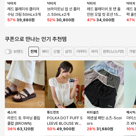
닥터지
닥터지
닥터지
닥터지
레드 블레미쉬 클리어 
브라이트닝 업 선 플러
레드 블레미쉬 포 맨 올
레드 
수딩 크림 50mLx3개
스 50mLx2개
인원 오일 컷 로션 150
력 올
57
%
39,880원
52
%
30,800원
mLx2개
47
%
34,000원
47
%
쿠폰으로 만나는 인기 추천템
전체
뷰티
신발
상의
아우터
바지
원피스/스커트
가방
브랜드
세스띠
튜드먼트
비터셀즈
젝시믹
라운드 토 쿠셔닝 플립
POLKA DOT PUFF S
에센셜 패턴 쇼츠-5col
아이스
플랍 (BROWN)
LEEVE BLOUSE WHI
ors
츠 XF
36
%
63,120원
TE
50
%
49,900원
28
%
31,680원
10
%