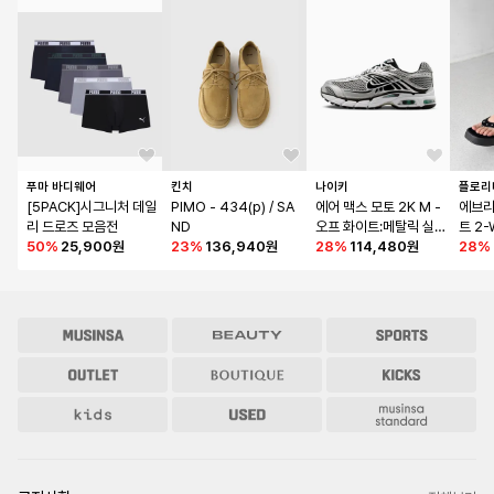
푸마 바디웨어
킨치
나이키
플로리
[5PACK]시그니처 데일
PIMO - 434(p) / SA
에어 맥스 모토 2K M - 
에브리
리 드로즈 모음전
ND
오프 화이트:메탈릭 실
트 2
50
%
25,900원
23
%
136,940원
버:하이퍼 터콰이즈:블
28
%
114,480원
랙 ED
28
%
랙 / IR1476-101