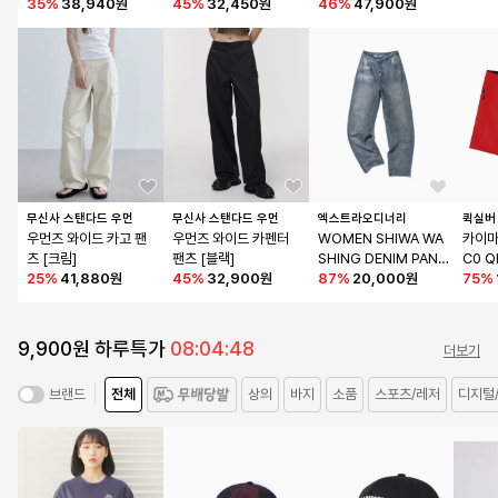
35
%
38,940원
H BLUE
45
%
32,450원
46
%
47,900원
무신사 스탠다드 우먼
무신사 스탠다드 우먼
엑스트라오디너리
퀵실버
우먼즈 와이드 카고 팬
우먼즈 와이드 카펜터 
WOMEN SHIWA WA
카이마
츠 [크림]
팬츠 [블랙]
SHING DENIM PANT
C0 Q
25
%
41,880원
45
%
32,900원
S  L/BLUE
87
%
20,000원
75
%
9,900원 하루특가
08:04:47
더보기
전체
상의
바지
소품
스포츠/레저
디지털
브랜드