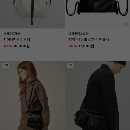
어라운드투비
비피투디스오더
샤이백팩 아이보리
BPT 빅 심볼 로고 짐색 블랙
47
%
58,000원
20
%
37,600원
40
41