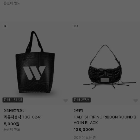
옵션비 별도
9
10
판매 1.3천개
판매 2만개
더웨이트컴퍼니
마뗑킴
리유저블백 TBG-0241
HALF SHIRRING RIBBON ROUND B
AG IN BLACK
5,000원
138,000원
옵션비 별도
30명이 보는 중