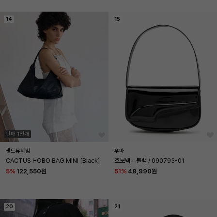
14
15
판매 1천개
샌드뮤지엄
푸마
CACTUS HOBO BAG MINI [Black]
호보백 - 블랙 / 090793-01
5
%
122,550원
51
%
48,990원
20
21