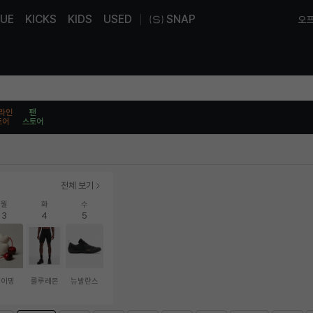
UE
KICKS
KIDS
USED
SNAP
오프
라인
팬
토어
스토어
전체 보기
월
화
수
3
4
5
네이밍
룰루레몬
뉴발란스