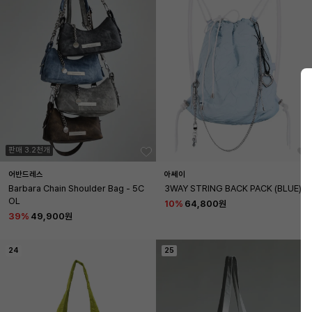
판매 3.2천개
어반드레스
아쎄이
Barbara Chain Shoulder Bag - 5C
3WAY STRING BACK PACK (BLUE)
OL
10
%
64,800원
39
%
49,900원
24
25