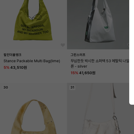
필인더블랭크
그린스터프
Stance Packable Multi Bag(lime)
무심한듯 박시한 쇼퍼백 53 메탈릭 나일
론 - silver
5
%
43,510원
15
%
41,650원
30
31