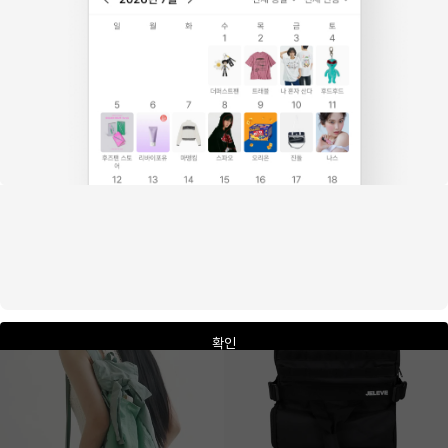
판매 2.8천개
판매 1.7천개
무센트
무센트
웨스턴 크랙 링클 레더 숄더백 (남녀공용)
글로시 스트링 미니 백팩 (2컬러)
55
%
38,760원
63
%
40,020원
32
33
확인