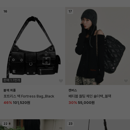
16
17
판매 1.7천개
블랙 퍼플
캔버스
포트리스 백 Fortress Bag_Black
베티붑 퀄팅 체인 숄더백_블랙
46
%
101,520원
30
%
55,000원
22
23