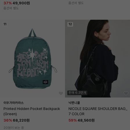
37
%
49,900원
옵션비 별도
옵션비 별도
11
12
판매 6.3만개
이우가마카라스
닉앤니콜
Printed Hidden Pocket Backpack 
NICOLE SQUARE SHOULDER BAG_
(Green)
7 COLOR
36
%
68,220원
59
%
48,560원
20명이 보는 중