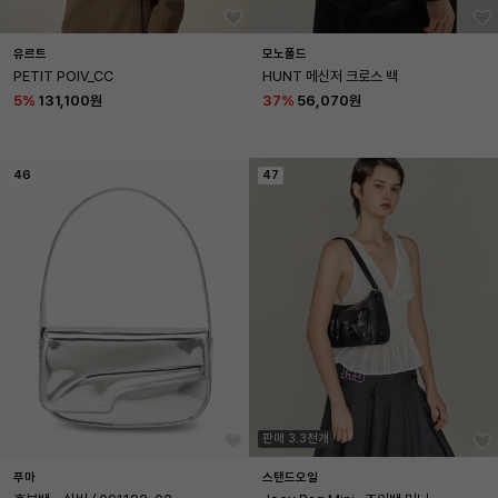
유르트
모노폴드
PETIT POIV_CC
HUNT 메신저 크로스 백
5
%
131,100원
37
%
56,070원
46
47
판매 3.3천개
푸마
스탠드오일