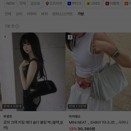
NEW
전체
급상승
오프라인
부티크
USED
아울렛
전체
상의
아우터
바지
원피스/스커트
가방
7분 전
1
2
판매 4.6천개
판매 1.3천개
무센트
아이띵소
로마 크랙 키링 레더 숄더 볼링 백 (블랙,실
MINI NEAT _ SHINY 미니니트 _ 샤이니
버)
13
%
30,380원