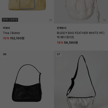
판매 1.9천개
히에타
던팩토리
Tina / Butter
BUDDY BAG FEATHER WHITE 버디
백 페더 화이트
10
%
152,100원
18
%
56,580원
36
37