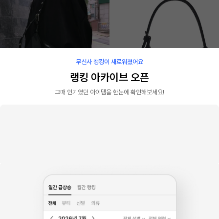
무신사 랭킹이 새로워졌어요
랭킹 아카이브 오픈
그때 인기였던 아이템을 한눈에 확인해보세요!
판매 1.6천개
무센트
킴지수
모터 펀칭 숄더백 크로스백
Multicolour Embroidery Velvet Min
i Bag _ BLACK
61
%
39,020원
15
%
125,800원
26
27