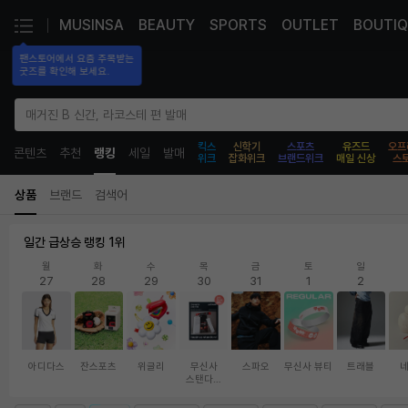
MUSINSA
BEAUTY
SPORTS
OUTLET
BOUTIQ
팬스토어에서 요즘 주목받는

굿즈를 확인해 보세요.
매거진 B 신간, 라코스테 편 발매
킥스
신학기
스포츠
유즈드
오프
콘텐츠
추천
랭킹
세일
발매
위크
잡화위크
브랜드위크
매일 신상
스
무
상품
브랜드
검색어
신
사
|
일간 급상승 랭킹 1위
랭
월
화
수
목
금
토
일
킹
27
28
29
30
31
1
2
아디다스
잔스포츠
위글리
무신사
스파오
무신사 뷰티
트래블
스탠다드
뷰티