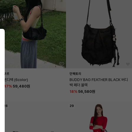
무르
던팩토리
윈디백 (6color)
BUDDY BAG FEATHER BLACK 버디
백 페더 블랙
47
%
59,480원
18
%
56,580원
28
29