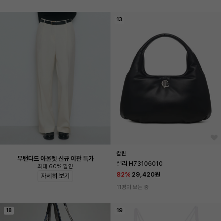
13
칼린
무탠다드 아울렛 신규 이관 특가
젤리 H73106010
최대 60% 할인
82
%
29,420원
자세히 보기
11명이 보는 중
18
19