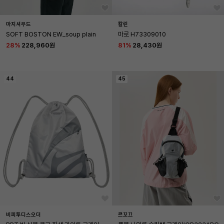
마지셔우드
칼린
SOFT BOSTON EW_soup plain
마로 H73309010
28
%
228,960원
81
%
28,430원
44
45
비피투디스오더
르꼬끄