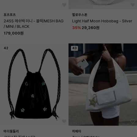
포츠포츠
옐로우스톤
24SS 메쉬백 미니 - 블랙/MESH BAG 
Light Half Moon Hobobag - Silver
/ MINI / BLACK
35
%
29,260원
179,000원
42
43
아더월들리
히에타