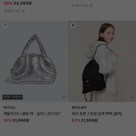
68
%
34,390원
54명이 보는 중
34명이 보는 중
7
8
판매 1.9천개
아디다스
로아드로아
메탈릭 미니 볼링 백 - 실버 / JD1337
매쉬 포켓 스트링 짐색 백팩 (블랙)
51
%
31,990원
62
%
21,900원