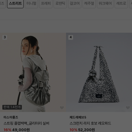
키즈
스트리트
미니멀
프레피
로맨틱
걸코어
캐주얼
워크웨어
레트로
3
4
판매 1.4천개
마스마룰즈
제드레페브5
스트링 플랩백팩_글리터리 실버
스크런치 라지 호보 레오파드
16
%
49,000원
10
%
52,200원