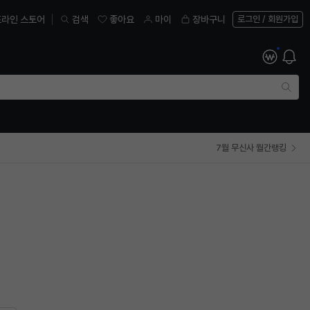
라인 스토어
검색
좋아요
마이
장바구니
7월 무신사 월간랭킹