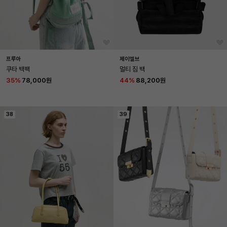
프루아
제이엘브
쿠타 백팩
멀티 짐 백
35
%
78,000원
44
%
88,200원
38
39