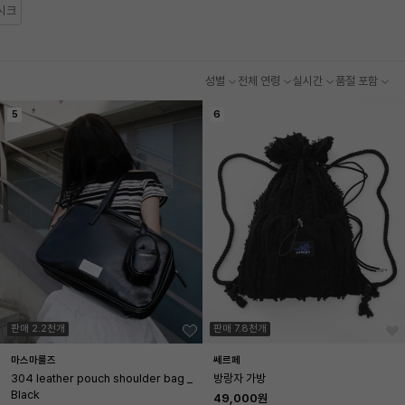
시크
성별
전체 연령
실시간
품절 포함
5
6
판매 2.2천개
판매 7.8천개
마스마룰즈
쎄르페
304 leather pouch shoulder bag _ 
방랑자 가방
Black
49,000원