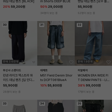
워싱 데님 팬츠 [BLACK]
m Shorts DEEP BLUE
밴딩 데님 팬츠 [로우 블
랙]
20
%
59,200원
50
%
29,000원
55,900원
34명이 보는 중
52명이 보는 중
30
31
32
판매 3.6천개
판매 1.9천개
무신사 스탠다드
데케트
이알에이
린넨 라이크 엑스트라 와
M51 Field Denim Shor
WOMEN ERA WIDE FI
이드 데님 팬츠 [딥 인디
ts DCPT061BlueA
T DENIM PANTS - LIG
고]
HT BLUE
55,900원
10
%
55,800원
38
%
99,000원
28명이 보는 중
17명이 보는 중
33
34
35