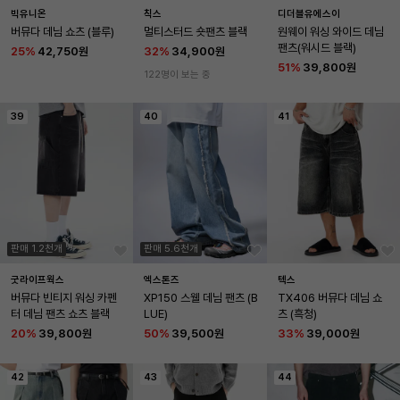
빅유니온
칙스
디더블유에스이
버뮤다 데님 쇼츠 (블루)
멀티스터드 숏팬츠 블랙
원웨이 워싱 와이드 데님 
팬츠(워시드 블랙)
25
%
42,750원
32
%
34,900원
51
%
39,800원
122명이 보는 중
39
40
41
판매 1.2천개
판매 5.6천개
굿라이프웍스
엑스톤즈
텍스
버뮤다 빈티지 워싱 카펜
XP150 스웰 데님 팬츠 (B
TX406 버뮤다 데님 쇼
터 데님 팬츠 쇼츠 블랙
LUE)
츠 (흑청)
20
%
39,800원
50
%
39,500원
33
%
39,000원
42
43
44