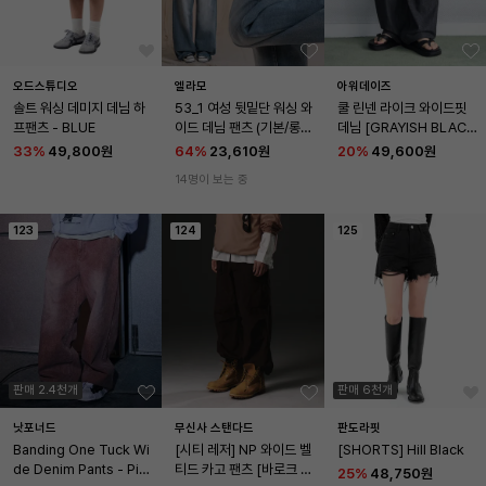
오드스튜디오
엘라모
아워데이즈
솔트 워싱 데미지 데님 하
53_1 여성 뒷밑단 워싱 와
쿨 린넨 라이크 와이드핏 
프팬츠 - BLUE
이드 데님 팬츠 (기본/롱)_
데님 [GRAYISH BLAC
연청
K]
33
%
49,800원
64
%
23,610원
20
%
49,600원
14명이 보는 중
123
124
125
판매 2.4천개
판매 6천개
낫포너드
무신사 스탠다드
판도라핏
Banding One Tuck Wi
[시티 레저] NP 와이드 벨
[SHORTS] Hill Black
de Denim Pants - Pin
티드 카고 팬츠 [바로크 브
25
%
48,750원