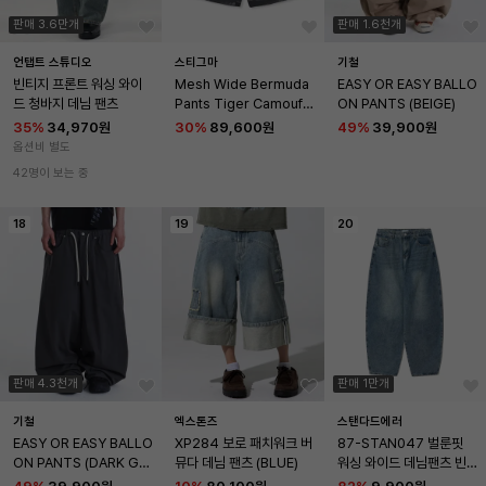
판매 3.6만개
판매 1.6천개
언탭트 스튜디오
스티그마
기철
빈티지 프론트 워싱 와이
Mesh Wide Bermuda 
EASY OR EASY BALLO
드 청바지 데님 팬츠
Pants Tiger Camoufla
ON PANTS (BEIGE)
ge
35
%
34,970원
30
%
89,600원
49
%
39,900원
옵션비 별도
42명이 보는 중
18
19
20
판매 4.3천개
판매 1만개
기철
엑스톤즈
스탠다드에러
EASY OR EASY BALLO
XP284 보로 패치워크 버
87-STAN047 벌룬핏 
ON PANTS (DARK GR
뮤다 데님 팬츠 (BLUE)
워싱 와이드 데님팬츠 빈
EY)
티지 블루