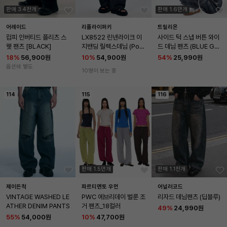
판매 3.4천개
판매 1.6만개
어레이드
리플라이퍼키
트릴리온
컴피 인버티드 플리츠 스
LX8522 린넨라이크 이
사이드 턱 스냅 버튼 와이
웻 팬츠 [BLACK]
지밴딩 릴렉스데님 (Pow
드 데님 팬츠 (BLUE GRA
der black)
Y)
18
%
56,900원
10
%
54,900원
54
%
25,990원
옵션비 별도
10명이 보는 중
114
115
116
판매 1.5만개
판매 1.1천개
제이든척
파르티멘토 우먼
어널러코드
VINTAGE WASHED LE
PWC 에브리데이 벌룬 조
리자드 데님팬츠 (딥블루)
ATHER DENIM PANTS
거 팬츠_18컬러
49
%
24,990원
55
%
54,000원
10
%
47,700원