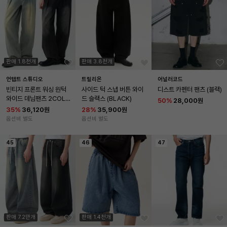
판매 1.8천개
판매 3.8천개
언탭트 스튜디오
트릴리온
어널러코드
빈티지 프론트 워싱 원턱 
사이드 턱 스냅 버튼 와이
디스트 카펜터 팬츠 (블랙)
와이드 데님팬츠 2COLO
드 슬랙스 (BLACK)
50
%
28,000원
R
35
%
36,120원
28
%
35,900원
옵션비 별도
옵션비 별도
45
46
47
판매 7.2만개
판매 1.4천개