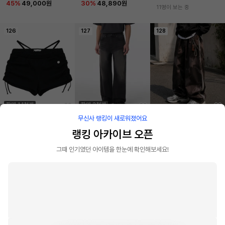
k
라운]
45
%
49,000원
30
%
48,890원
11명이 보는 중
126
127
128
판매 1.1천개
판매 2천개
무신사 랭킹이 새로워졌어요
돈애스크마이플랜
무신사 스탠다드
딥센스
랭킹 아카이브 오픈
셔링 스트링 마이크로쇼츠
[쿨탠다드] 빅 브러쉬 엑스
스모키 라인 트랙 팬츠 D9
_블랙
트라 와이드 데님 팬츠 [블
00
그때 인기였던 아이템을 한눈에 확인해보세요!
랙]
25
%
48,750원
20
%
47,890원
27
%
45,900원
129
130
131