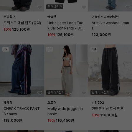
판매 2천개
주앙옴므
앵글런
더블에스씨 아카이브
트위스트 데님 팬츠 (블랙)
Unbalance Long Tuc
Archive washed Jean
k Balloon Pants - Blac
s
10
%
125,100원
k
10
%
125,100원
123,000원
57
58
59
판매 2.1천개
판매 3.2천개
헤레틱
오도어
비긴202
CHECK TRACK PANT
Molly wide jogger in 
핸드 페인팅 트랙 팬츠
S / navy
basic
10
%
116,100원
118,000원
15
%
116,450원