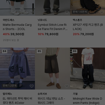
판매 1.6만개
어반드레스
낫포너드
엑스톤즈
Matte Bermuda Carg
Symbol Stitch Low Ri
XP127 셔링 카고 팬츠 (B
o Shorts - 2COL
se Flare Fit Denim Pa
LACK)
nts - Deep Blue
40
%
39,500원
10
%
79,800원
20
%
79,200원
25명이 보는 중
84
85
86
판매 1.2만개
엘리메노
슈퍼서브
기철
EL 에이션트 투턱 헤비 버
워시드 데님 밴딩 쇼츠 - 
Midnight Raw Wide D
뮤다 팬츠 4Color
워시드 그레이
enim Pants (Indigo)