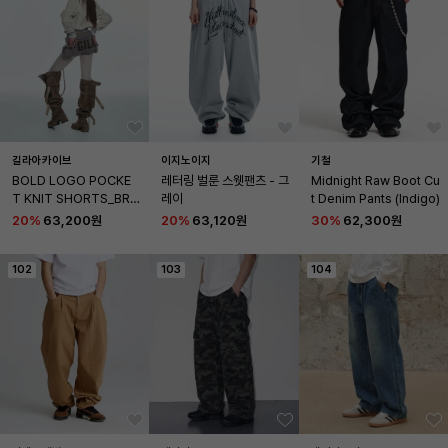
길라아카이브
이지노이지
기철
BOLD LOGO POCKE
레터링 벌룬 스웻팬츠 - 그
Midnight Raw Boot Cu
T KNIT SHORTS_BRO
레이
t Denim Pants (Indigo)
WN
20
%
63,200원
20
%
63,120원
30
%
62,300원
102
103
104