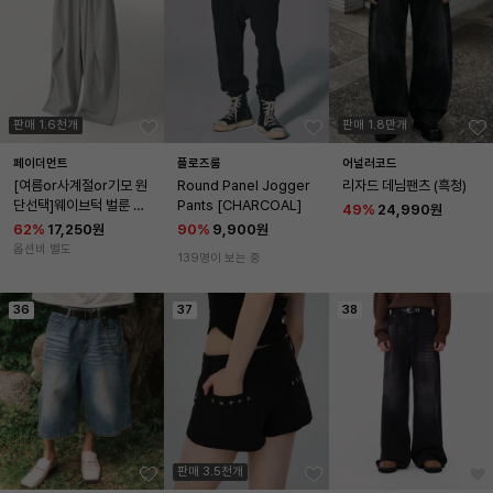
판매 1.6천개
판매 1.8만개
페이더먼트
플로즈룸
어널러코드
[여름or사계절or기모 원
Round Panel Jogger 
리자드 데님팬츠 (흑청)
단선택]웨이브턱 벌룬 와
Pants [CHARCOAL]
49
%
24,990원
이드 팬츠
62
%
17,250원
90
%
9,900원
옵션비 별도
139명이 보는 중
36
37
38
판매 3.5천개