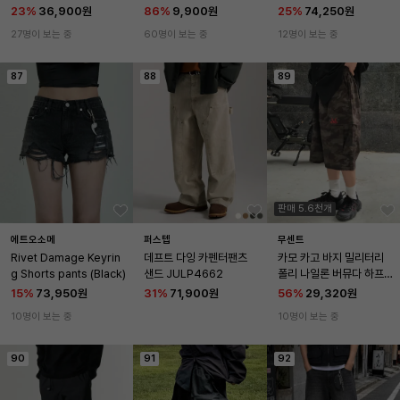
23
%
36,900원
86
%
9,900원
25
%
74,250원
27명이 보는 중
60명이 보는 중
12명이 보는 중
87
88
89
판매 5.6천개
에트오소메
퍼스텝
무센트
Rivet Damage Keyrin
데프트 다잉 카펜터팬츠 
카모 카고 바지 밀리터리 
g Shorts pants (Black)
샌드 JULP4662
폴리 나일론 버뮤다 하프 
팬츠 남녀공용
15
%
73,950원
31
%
71,900원
56
%
29,320원
10명이 보는 중
10명이 보는 중
90
91
92