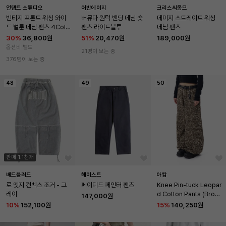
언탭트 스튜디오
어반에이지
크리스씨옴므
빈티지 프론트 워싱 와이
버뮤다 원턱 밴딩 데님 숏 
데미지 스트레이트 워싱 
드 벌룬 데님 팬츠 4Colo
팬츠 라이트블루
데님 팬츠
r
30
%
36,800원
51
%
20,470원
189,000원
옵션비 별도
21명이 보는 중
376명이 보는 중
48
49
50
판매 1.1천개
배드블러드
헤이스트
아캄
로 엣지 컨벡스 조거 - 그
페이디드 페인터 팬츠
Knee Pin-tuck Leopar
레이
d Cotton Pants (Brow
147,000원
n)
10
%
152,100원
15
%
140,250원