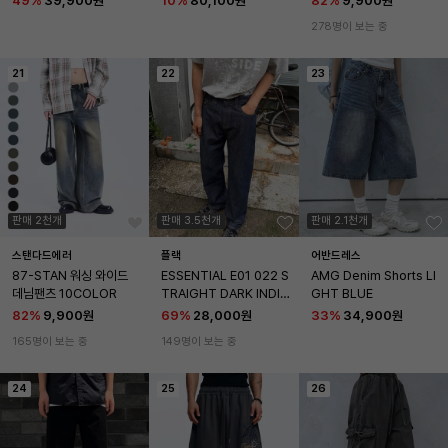
49
%
39,900원
10
%
80,100원
82
%
9,900원
278명이 보는 중
21
22
23
판매 2천개
판매 3.5천개
판매 2.1천개
스탠다드에러
플랙
어반드레스
87-STAN 워싱 와이드 
ESSENTIAL E01 022 S
AMG Denim Shorts LI
데님팬츠 10COLOR
TRAIGHT DARK INDIG
GHT BLUE
O
82
%
9,900원
69
%
28,000원
33
%
34,900원
165명이 보는 중
149명이 보는 중
24
25
26