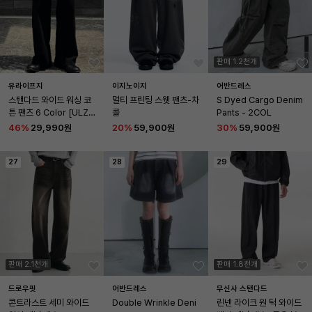
판매 1.2천개
유라이프지
이지노이지
어반드레스
스탠다드 와이드 워싱 코
멀티 프린팅 스웻 팬츠-차
S Dyed Cargo Denim 
튼 팬츠 6 Color [ULZP_
콜
Pants - 2COL
0002]
46
%
29,990원
20
%
59,900원
30
%
59,900원
27
28
29
판매 2.1천개
판매 1.8천개
드로우핏
어반드레스
무신사 스탠다드
콘트라스트 세미 와이드 
Double Wrinkle Deni
린넨 라이크 원 턱 와이드 