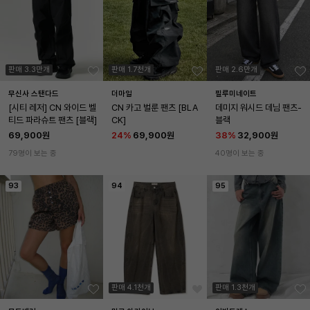
판매 3.3만개
판매 1.7천개
판매 2.6만개
무신사 스탠다드
더마일
필루미네이트
[시티 레저] CN 와이드 벨
CN 카고 벌룬 팬츠 [BLA
데미지 워시드 데님 팬츠-
티드 파라슈트 팬츠 [블랙]
CK]
블랙
69,900원
24
%
69,900원
38
%
32,900원
79명이 보는 중
40명이 보는 중
93
94
95
판매 4.1천개
판매 1.3천개