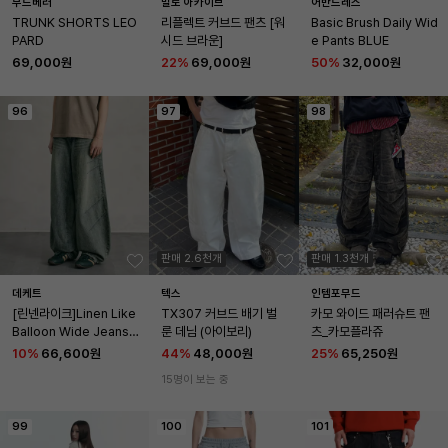
무드베러
밀로 아카이브
어반드레스
TRUNK SHORTS LEO
리플렉트 커브드 팬츠 [워
Basic Brush Daily Wid
PARD
시드 브라운]
e Pants BLUE
69,000원
22
%
69,000원
50
%
32,000원
96
97
98
판매 2.6천개
판매 1.3천개
데케트
텍스
인템포무드
[린넨라이크]Linen Like 
TX307 커브드 배기 벌
카모 와이드 패러슈트 팬
Balloon Wide Jeans D
룬 데님 (아이보리)
츠_카모플라쥬
CPT060RustGreen
10
%
66,600원
44
%
48,000원
25
%
65,250원
15명이 보는 중
99
100
101