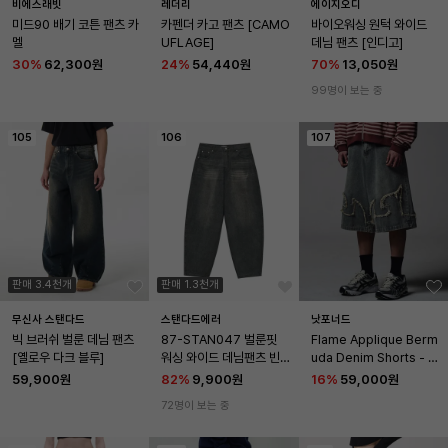
비에스래빗
레더리
에이지오디
미드90 배기 코튼 팬츠 카
카펜더 카고 팬츠 [CAMO
바이오워싱 원턱 와이드 
멜
UFLAGE]
데님 팬츠 [인디고]
30
%
62,300원
24
%
54,440원
70
%
13,050원
99명이 보는 중
105
106
107
판매 3.4천개
판매 1.3천개
무신사 스탠다드
스탠다드에러
낫포너드
빅 브러쉬 벌룬 데님 팬츠 
87-STAN047 벌룬핏 
Flame Applique Berm
[옐로우 다크 블루]
워싱 와이드 데님팬츠 빈
uda Denim Shorts - D
티지그레이
eep Blue
59,900원
82
%
9,900원
16
%
59,000원
72명이 보는 중