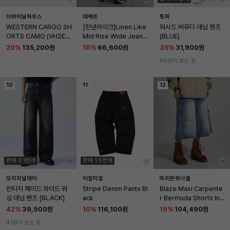
더바이닐하우스
데케트
토피
WESTERN CARGO SH
[린넨라이크]Linen Like 
워시드 버뮤다 데님 팬츠 
ORTS CAMO (VH2EM
Mid Rise Wide Jeans 
(BLUE)
UPA61A)
DCPT039RustBrown
20
%
135,200원
10
%
66,600원
35
%
31,900원
65명이 보는 중
10
11
12
판매 3.1천개
판매 1.5천개
오리지널데이
이알티알
아이돈워너셀
빈티지 페이드 와이드 워
Stripe Denim Pants Bl
Blaze Maxi Carpente
싱 데님 팬츠 [BLACK]
ack
r Bermuda Shorts Indi
go
42
%
39,900원
10
%
116,100원
19
%
104,490원
41명이 보는 중