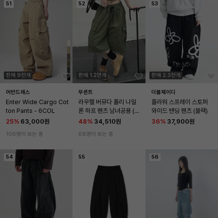
51
52
53
판매 9천개
판매 1.2만개
판매 2.3천개
어반드레스
무센트
더블제이디
Enter Wide Cargo Cot
라우렐 버뮤다 폴리 나일
플라워 스프레이 스토퍼 
ton Pants - 6COL
론 하프 팬츠 남녀공용 (4
와이드 밴딩 팬츠 (블랙)
컬러)
25
%
63,000원
48
%
34,510원
36
%
37,900원
106명이 보는 중
68명이 보는 중
54
55
56