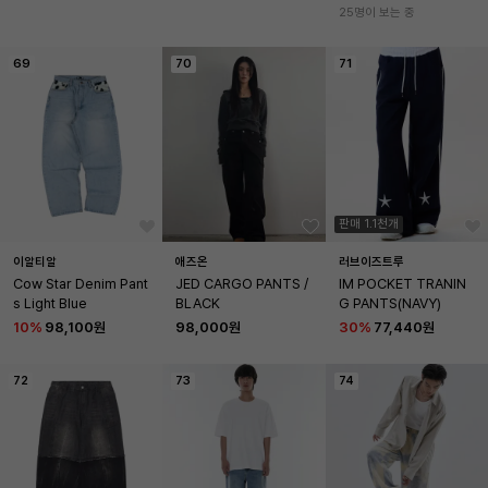
25명이 보는 중
69
70
71
판매 1.1천개
이알티알
애즈온
러브이즈트루
Cow Star Denim Pant
JED CARGO PANTS / 
IM POCKET TRANIN
s Light Blue
BLACK
G PANTS(NAVY)
10
%
98,100원
98,000원
30
%
77,440원
72
73
74