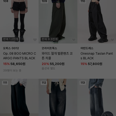
108
109
110
판매 1.2천개
판매 9.3천개
오퍼스 0012
굿라이프웍스
어반드레스
Op. 08 BOO MICRO C
와이드 절개 벌룬팬츠 코
Onesnap Taslan Pant
ARGO PANTS BLACK
튼 차콜
s BLACK
15
%
58,650원
20
%
55,200원
15
%
57,800원
옵션비 별도
39명이 보는 중
111
112
113