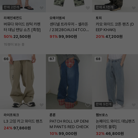
판매 2천개
판매 4.1천개
리메인세컨드
오에이엠씨
토피
버뮤다 와이드 원턱 카펜
센티넬 트라우저 - 셀라돈 
카모 와이드 코튼 팬츠 (D
터 데님 밴딩 쇼츠 [흑청]
/ 23E28OAU34TCOT
EEP KHAKI)
00825323
50
%
22,500원
91
%
99,990원
20
%
47,200원
15명이 보는 중
66
67
68
판매 9천개
라이프워크
론론
챔브로스
L3 고잉 카고 와이드 팬츠
PATCH ROLL UP DENI
논페이드 와이드 데님팬츠
M PANTS RED CHECK
[라이트 블루]
24
%
97,860원
10
%
99,000원
32
%
46,800원