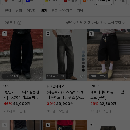
오프라인
부티크
USED
아울렛
키즈
스트리트
미니멀
전체
상의
아우터
바지
원피스/스커트
가방
28분 전
성별
전체 연령
실시간
품절 포함
1
2
3
판매 2만개
판매 4.8만개
판매 1.7만개
텍스
워크온바디오프
르아르
[린넨 라이크/사계절용선
(여름추가) 에즈 릴렉스 세
에브리데이 버뮤다 데님 
택] TX304 커브드 배기 
미 와이드 데님 팬츠 (7col
쇼츠 [블랙]
벌룬 데님 (블랙)
or)
46
%
46,000원
30
%
39,900원
28
%
32,500원
295명이 보는 중
183명이 보는 중
231명이 보는 중
4
5
6