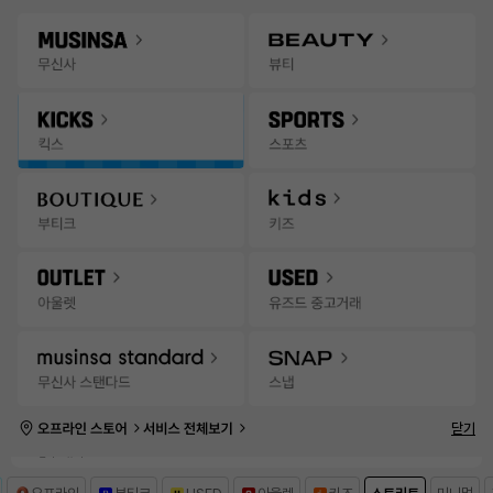
Gateway
무신사 앱 설치하고 다양한 혜택과 코디 팁을 받아보세요!
앱 열기
Menu
트렌디한 인기 스윔웨어 추천
킥스
신학기
스포츠
유즈드
오프
콘텐츠
추천
랭킹
세일
발매
위크
잡화위크
브랜드위크
매일 신상
스
무
7월 무신사 월간랭킹
상품
브랜드
검색어
신
사
|
일간 급상승 랭킹 1위
전체 보기
랭
목
금
토
일
월
화
수
30
31
1
2
3
4
5
킹
닫기
무신사
스파오
무신사 뷰티
트래블
네이밍
룰루레몬
뉴발란스
스탠다드 뷰티