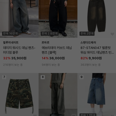
판매 16만개
판매 2.8만개
판매 2만개
필루미네이트
르아르
스탠다드에러
데미지 워시드 데님 팬츠-
에브리데이 커브드 데님 
87-STAN047 벌룬핏 
미디엄 블루
팬츠 [블랙]
워싱 와이드 데님팬츠 빈
티지 블랙
32
%
35,900원
14
%
36,000원
82
%
9,900원
216명이 보는 중
94명이 보는 중
363명이 보는 중
7
8
9
판매 1.7만개