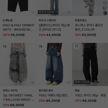
판매 8.8천개
노매뉴얼
무신사 스탠다드
트립르센스
HALF & HALF DENIM P
[쿨탠다드] 와이드 데님 팬
유니섹스 모아나 플리츠 
ANTS - WASHED BLA
츠 [라이트 인디고]
팬츠_3 COLOR
CK
30
%
95,200원
20
%
44,690원
15
%
93,500원
75
76
77
판매 1.2천개
오퍼스 0012
밈더워드로브
애습
Op. 08 SWEET FAMIL
커브드 어웨이 데님 팬츠
커브드 와이드 데님 - 흑청
Y BALLOON SWEAT P
25
%
89,250원
25
%
89,200원
ANTS DIRTY WHITE
25
%
89,250원