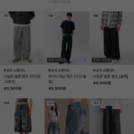
221명이 보는 중
117
118
119
판매 1.4천개
판매 1.3천개
무신사 스탠다드
무신사 스탠다드
무신사 스탠다드
나일론 벌룬 팬츠 [라이트 
와이드 데님 팬츠 [다크 블
나일론 벌룬 팬츠 [블랙]
그레이]
루]
49,900원
49,900원
49,900원
120
121
122