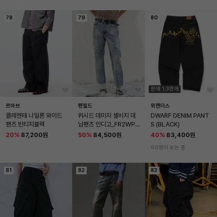
78
79
80
판매 1.3만개
르아브
펜필드
위캔더스
클레멘테 나일론 와이드 
위시드 데미지 셀비지 데
DWARF DENIM PANT
팬츠 빈티지블랙
님팬츠 인디고_FR2WP4
S (BLACK)
5U
20
%
87,200원
50
%
84,500원
40
%
83,400원
60명이 보는 중
81
82
83