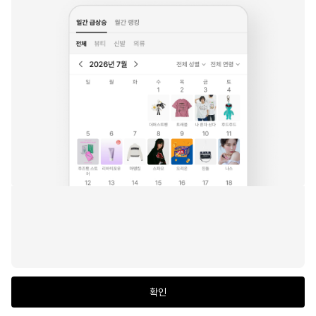
판매 7.1천개
판매 4.4천개
스탠다드에러
스탠다드에러
맥우드건
87-STAN047 벌룬핏 
87-STAN163 빈티지 더
버나드 7907 카펜터 버뮤
워싱 와이드 데님팬츠 빈
티 캣워싱 와이드 데님팬
다 그레이 쇼츠팬츠
티지 옐로우
츠 빈티지블루
82
%
9,900원
82
%
9,900원
40
%
45,600원
72명이 보는 중
51명이 보는 중
132
133
134
전체
남성
여성
판매 1천개
판매 1.6천개
언노운 플라넷
언노운 플라넷
낫포너드
확인
커스텀 원턱 디스트로이
커스텀 원턱 디스트로이
Linen Like Curved Se
브랜드
스냅
무신사 홈
좋아요
마이
드 와이드 데님 팬츠 2컬
드 와이드 다잉 데님 팬츠 
mi Wide Denim Pants 