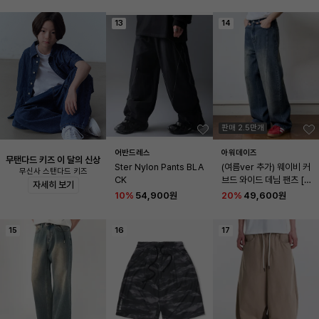
13
14
판매 2.5만개
어반드레스
아워데이즈
무탠다드 키즈 이 달의 신상
Ster Nylon Pants BLA
(여름ver 추가) 웨이비 커
무신사 스탠다드 키즈
CK
브드 와이드 데님 팬츠 [B
자세히 보기
LUE]
10
%
54,900원
20
%
49,600원
15
16
17