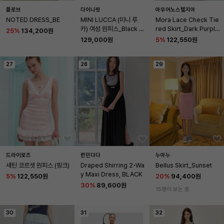
플로브
다이나핏
아우어노스텔지아
NOTED DRESS_BE
MINI LUCCA (미니 루
Mora Lace Check Tie
카) 여성 원피스_Black Y
red Skirt_Dark Purple
25
%
134,200원
WM26W02Z1
(OB6SK14)
129,000원
5
%
122,550원
27
28
29
드라이로즈
런던다다
누아누
새틴 코르셋 원피스 (핑크)
Draped Shirring 2-Wa
Bellus Skirt_Sunset
y Maxi Dress, BLACK
5
%
122,550원
20
%
94,400원
30
%
89,600원
15명이 보는 중
30
31
32