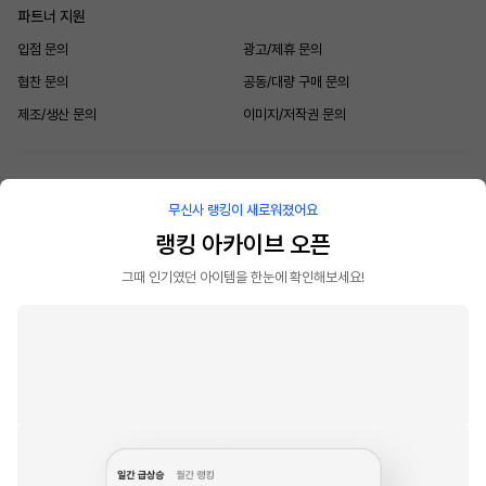
파트너 지원
입점 문의
광고/제휴 문의
협찬 문의
공동/대량 구매 문의
제조/생산 문의
이미지/저작권 문의
고객 지원
무신사 랭킹이 새로워졌어요
1:1 문의하기
FAQ 자주 묻는 질문
랭킹 아카이브 오픈
안전 거래 센터
무신사 앱 다운로드
그때 인기였던 아이템을 한눈에 확인해보세요!
고객센터 1544-7199
운영시간 : 평일 09:00 - 18:00 (점심시간 12:00 - 13:00 제외)
cs@musinsa.com
© MUSINSA ALL RIGHTS RESERVED
(주) 무신사 | 대표자 : 조만호, 조남성 | 주소 : 서울특별시 성동구 아차산로 13길 11, 1
층 (성수동2가, 무신사캠퍼스 엔1) ) | 호스팅사업자 : (주)무신사 | 통신판매업 :
2022-서울성동-01952 | 사업자등록번호 : 211-88-79575(
사업자정보확인
)
당사는 고객님이 현금 결제한 금액에 대해 우리은행과 채무지급보증 계약을 체결하여