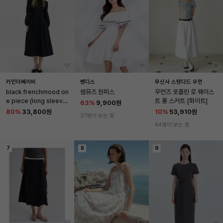
카인더베이비
벤디스
무신사 스탠다드 우먼
black frenchmood on
썸뮤즈 원피스
우먼즈 포플린 로 웨이스
e piece (long sleeve 
트 롱 스커트 [화이트]
63
%
9,900원
ver.)
80
%
33,800원
10
%
53,910원
37명이 보는 중
44명이 보는 중
7
8
9