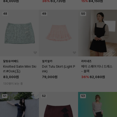
84,000원
36
%
63,720원
15
%
84,150원
48
49
50
달링유어배드
알키알카
라미네즈
Knotted Satin Mini Ski
Dot Tutu Skirt (Light P
메이 스퀘어 미니 드레스 
rt #Ook(玉)
ink)
- 블랙
83,000원
79,000원
36
%
62,080원
130명이 보는 중
51
52
53