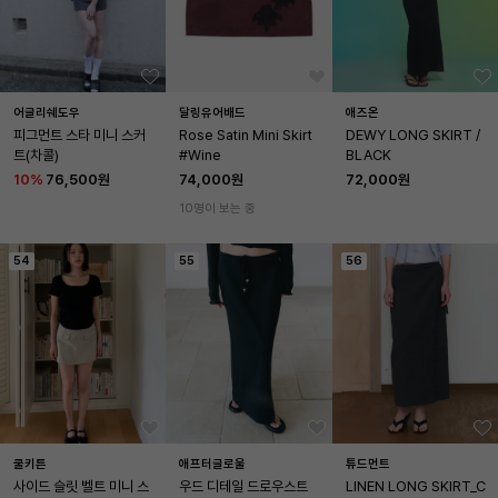
어글리쉐도우
달링유어배드
애즈온
피그먼트 스타 미니 스커
Rose Satin Mini Skirt 
DEWY LONG SKIRT / 
트(차콜)
#Wine
BLACK
10
%
76,500원
74,000원
72,000원
10명이 보는 중
54
55
56
쿨키튼
애프터글로울
튜드먼트
사이드 슬릿 벨트 미니 스
우드 디테일 드로우스트
LINEN LONG SKIRT_C