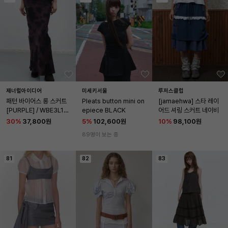
제너럴아이디어
미세키서울
루저스클럽
패턴 바이어스 롱 스커트 
Pleats button mini on
[jamaehwa] 스타 레이
[PURPLE] / WBE3L135
epiece BLACK
어드 셔링 스커트 네이비
09
30
%
37,800원
5
%
102,600원
10
%
98,100원
89명이 보는 중
81
82
83