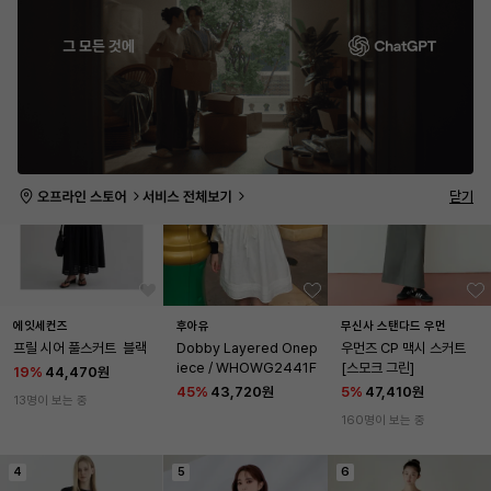
NEW
전체
급상승
오프라인
부티크
USED
아울렛
전체
뷰티
신발
상의
아우터
바지
원피스/스커트
가방
모자
소품
20분 전
성별
전체 연령
실시간
품절 포함
1
2
3
닫기
에잇세컨즈
후아유
무신사 스탠다드 우먼
프릴 시어 풀스커트  블랙
Dobby Layered Onep
우먼즈 CP 맥시 스커트 
iece / WHOWG2441F
[스모크 그린]
19
%
44,470원
45
%
43,720원
5
%
47,410원
13명이 보는 중
160명이 보는 중
4
5
6