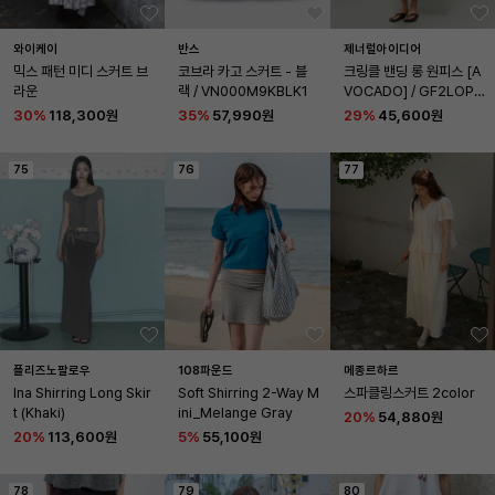
와이케이
반스
제너럴아이디어
믹스 패턴 미디 스커트 브
코브라 카고 스커트 - 블
크링클 밴딩 롱 원피스 [A
라운
랙 / VN000M9KBLK1
VOCADO] / GF2LOP5
21
30
%
118,300원
35
%
57,990원
29
%
45,600원
75
76
77
플리즈노팔로우
108파운드
메종르하르
Ina Shirring Long Skir
Soft Shirring 2-Way M
스파클링스커트 2color
t (Khaki)
ini_Melange Gray
20
%
54,880원
20
%
113,600원
5
%
55,100원
78
79
80