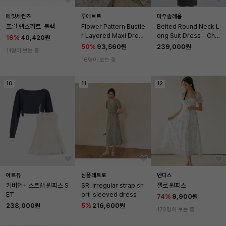
에잇세컨즈
루에브르
마우솔레움
프릴 랩스커트  블랙
Flower Pattern Bustie
Belted Round Neck L
r Layered Maxi Dres
ong Suit Dress - Char
19
%
40,420원
s SW5MO275_2color
coal
50
%
93,560원
239,000원
11명이 보는 중
16명이 보는 중
10
11
12
아르듀
심플레트로
벤디스
커버업+ 스트랩 원피스 S
SR_Irregular strap sh
젤로 원피스
ET
ort-sleeved dress
74
%
9,900원
238,000원
5
%
216,600원
170명이 보는 중