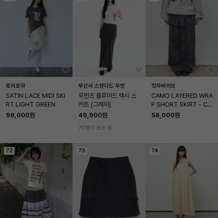
로라로라
무신사 스탠다드 우먼
잇자바이브
SATIN LACE MIDI SKI
우먼즈 플루이드 맥시 스
CAMO LAYERED WRA
RT LIGHT GREEN
커트 [그레이]
P SHORT SKIRT - CH
ARCOAL
98,000원
49,900원
58,000원
70명이 보는 중
72
73
74