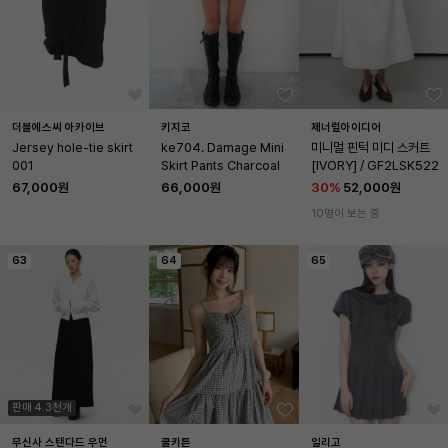
더블에스씨 아카이브
키지코
제너럴아이디어
Jersey hole-tie skirt 
ke704. Damage Mini 
미니멀 핀턱 미디 스커트 
001
Skirt Pants Charcoal
[IVORY] / GF2LSK522
67,000원
66,000원
30
%
52,000원
10명이 보는 중
63
64
65
판매 4.3천개
무신사 스탠다드 우먼
쿨키튼
일리고