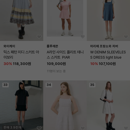
와이케이
룰루레몬
마리떼 프랑소와 저버
믹스 패턴 미디 스커트 아
A라인 사이드 플리트 테니
W DENIM SLEEVELES
이보리
스 스커트  PIAR
S DRESS light blue
30
%
118,300원
109,000원
10
%
107,100원
11명이 보는 중
33
34
35
판매 3.9천개