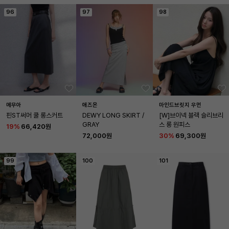
96
97
98
메무아
애즈온
마인드브릿지 우먼
핀ST써머 쿨 롱스커트
DEWY LONG SKIRT / 
[W]브이넥 블랙 슬리브리
GRAY
스 롱 원피스
19
%
66,420원
72,000원
30
%
69,300원
99
100
101