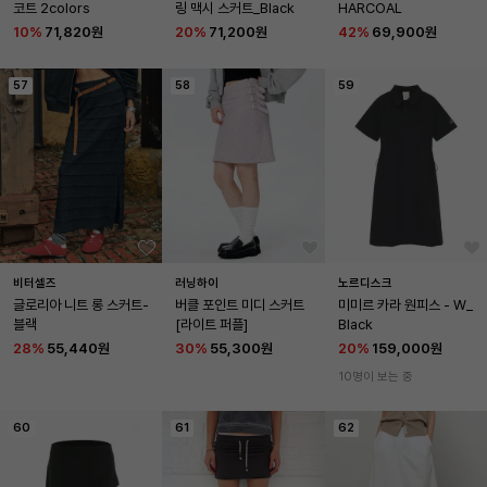
코트 2colors
링 맥시 스커트_Black
HARCOAL
10
%
71,820원
20
%
71,200원
42
%
69,900원
57
58
59
비터셀즈
러닝하이
노르디스크
글로리아 니트 롱 스커트-
버클 포인트 미디 스커트 
미미르 카라 원피스 - W_
블랙
[라이트 퍼플]
Black
28
%
55,440원
30
%
55,300원
20
%
159,000원
10명이 보는 중
60
61
62