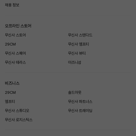
채용 정보
오프라인 스토어
무신사 스토어
무신사 스탠다드
29CM
무신사 엠프티
무신사 스퀘어
무신사 뷰티
무신사 테라스
아즈니섬
비즈니스
29CM
솔드아웃
엠프티
무신사 파트너스
무신사 스튜디오
무신사 트레이딩
무신사 로지스틱스