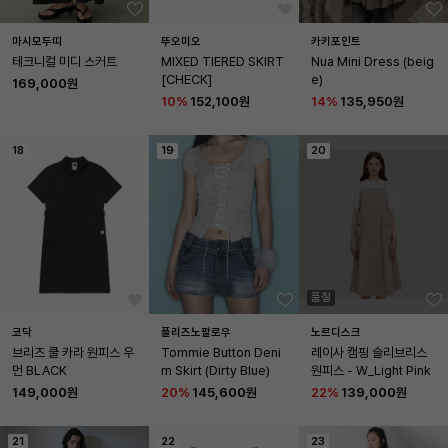
마시모두띠
뚜오미오
카키포인트
테크니컬 미디 스커트
MIXED TIERED SKIRT 
Nua Mini Dress (beig
[CHECK]
e)
169,000원
10
%
152,100원
14
%
135,950원
18
19
20
품절
코닥
플리즈노팔로우
노르디스크
브리즈 쿨 카라 원피스 우
Tommie Button Deni
레이사 캠핑 슬리브리스 
먼 BLACK
m Skirt (Dirty Blue)
원피스 - W_Light Pink
149,000원
20
%
145,600원
22
%
139,000원
21
22
23