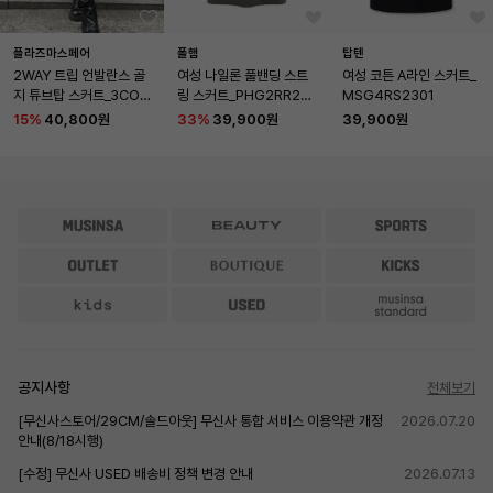
플라즈마스페어
폴햄
탑텐
2WAY 트립 언발란스 골
여성 나일론 풀밴딩 스트
여성 코튼 A라인 스커트_
지 튜브탑 스커트_3COL
링 스커트_PHG2RR202
MSG4RS2301
OR
9
15
%
40,800원
33
%
39,900원
39,900원
공지사항
전체보기
[무신사스토어/29CM/솔드아웃] 무신사 통합 서비스 이용약관 개정
2026.07.20
안내(8/18시행)
[수정] 무신사 USED 배송비 정책 변경 안내
2026.07.13