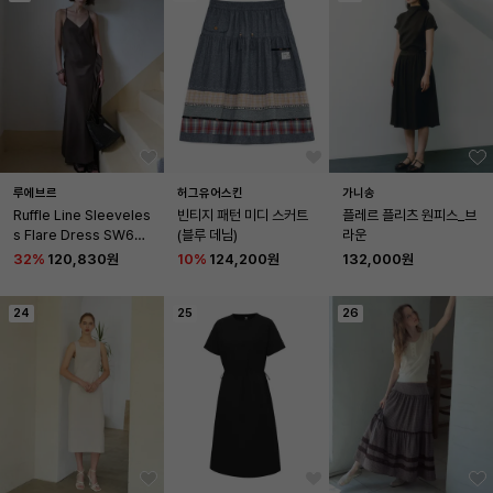
루에브르
허그유어스킨
가니송
Ruffle Line Sleeveles
빈티지 패턴 미디 스커트 
플레르 플리츠 원피스_브
s Flare Dress SW6M
(블루 데님)
라운
O715-93
32
%
120,830원
10
%
124,200원
132,000원
24
25
26