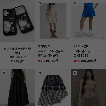
13
14
에잇세컨즈
아디다스 골프
미니스웨어 포켓몬 단독
로우 웨이스트 긴팔 미니 
오리지널스 플리티드 스코
발매
원피스  아이보리
트 KB8635
최대 15% 할인
68
%
16,120원
10
%
160,200원
자세히 보기
15
16
17