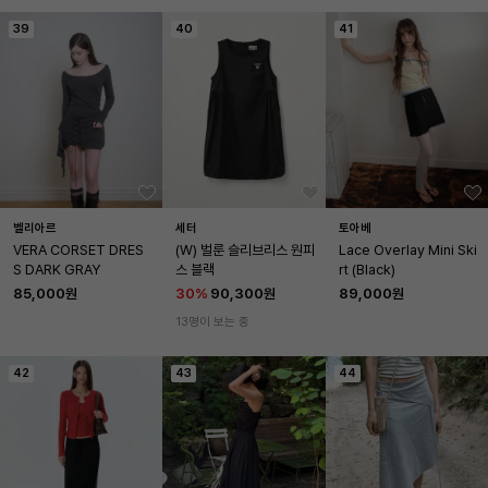
39
40
41
벨리아르
세터
토아베
VERA CORSET DRES
(W) 벌룬 슬리브리스 원피
Lace Overlay Mini Ski
S DARK GRAY
스 블랙
rt (Black)
85,000원
30
%
90,300원
89,000원
13명이 보는 중
42
43
44