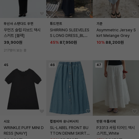
무신사 스탠다드 우먼
튜드먼트
기준
우먼즈 슬럽 리브드 맥시 
SHIRRING SLEEVELES
Asymmetric Jersey S
스커트 [블랙]
S LONG DRESS_BLAC
kirt Melange Grey
K
39,900원
45
%
87,950원
10
%
88,200원
217명이 보는 중
45
46
47
시오
컬럼비아 유니버시티
반원 아틀리에
WRINKLE PUFF MINI D
SL-LABEL FRONT BU
P3313 셔링 티어드 맥시 
RESS [NAVY]
TTON DENIM SKIRT 
스커트_White
라이트데님