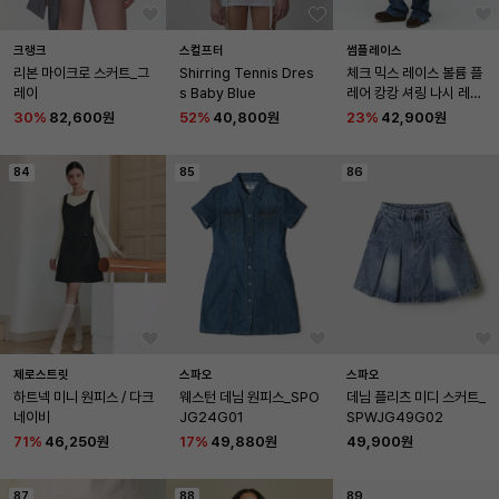
크랭크
스컬프터
썸플레이스
리본 마이크로 스커트_그
Shirring Tennis Dres
체크 믹스 레이스 볼륨 플
레이
s Baby Blue
레어 캉캉 셔링 나시 레이
어드 롱 원피스 [브라운]
30
%
82,600원
52
%
40,800원
23
%
42,900원
84
85
86
제로스트릿
스파오
스파오
하트넥 미니 원피스 / 다크
웨스턴 데님 원피스_SPO
데님 플리츠 미디 스커트_
네이비
JG24G01
SPWJG49G02
71
%
46,250원
17
%
49,880원
49,900원
87
88
89