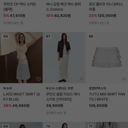
우먼즈 CP 맥시 스커트 
써니 깅엄 체크 맥시 원피
로즈 플리츠 미니 원피스 
[블랙]
스 2colors
차콜
5
%
47,410원
10
%
62,820원
23
%
120,000원
53명이 보는 중
29명이 보는 중
66
67
68
아수라
무신사 스탠다드 우먼
셋업이엑스이
LACE WAIST SKIRT (S
우먼즈 슬럽 리브드 맥시 
TUTU MIX SKIRT PAN
KY BLUE)
스커트 [아이보리]
TS / WHITE
28
%
49,680원
39,900원
126,000원
65명이 보는 중
69
70
71