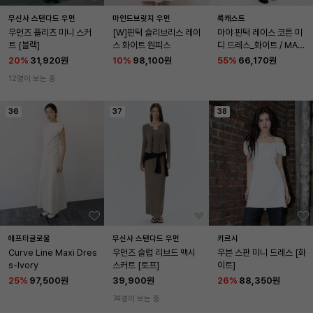
무신사 스탠다드 우먼
마인드브릿지 우먼
룩캐스트
우먼즈 플리츠 미니 스커
[W]핀턱 슬리브리스 레이
마야 핀턱 레이스 코튼 미
트 [블랙]
스 화이트 원피스
디 드레스_화이트 / MAY
A PINTUCK LACE CO
20
%
31,920원
10
%
98,100원
55
%
66,170원
TTON MIDI DRESS_W
12명이 보는 중
HITE
36
37
38
애프터글로울
무신사 스탠다드 우먼
키르시
Curve Line Maxi Dres
우먼즈 슬럽 리브드 맥시 
우븐 스판 미니 드레스 [화
s-Ivory
스커트 [토프]
이트]
25
%
97,500원
39,900원
26
%
88,350원
74명이 보는 중