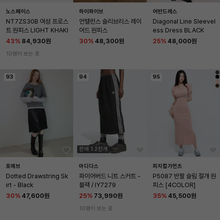
노스페이스
하이파이브
어반드레스
NT7ZS30B 여성 프로스
언밸런스 슬리브리스 레이
Diagonal Line Sleevel
트 원피스 LIGHT KHAKI
어드 원피스
ess Dress BLACK
43
%
84,930원
30
%
48,300원
25
%
48,000원
10명이 보는 중
93
94
95
판매 1.2천개
포에브
아디다스
피지컬가먼츠
Dotted Drawstring Sk
파이어버드 니트 스커트 - 
P5087 반팔 슬림 절개 원
irt - Black
블랙 / IY7279
피스 [4COLOR]
30
%
47,600원
25
%
73,990원
35
%
45,500원
10명이 보는 중