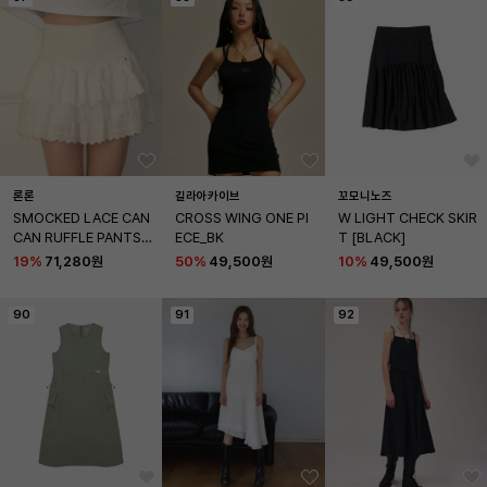
론론
길라아카이브
꼬모니노즈
SMOCKED LACE CAN
CROSS WING ONE PI
W LIGHT CHECK SKIR
CAN RUFFLE PANTSKI
ECE_BK
T [BLACK]
RT WHITE
19
%
71,280원
50
%
49,500원
10
%
49,500원
90
91
92