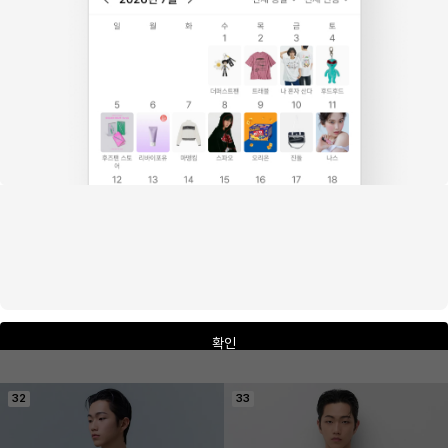
판매 1.2천개
크라시앙
프리미에팜
[2PACK] 2cm 얇은끈 라이트핏 브라
산리오캐릭터즈 폼폼푸린 레이온 5부 파
자마 잠옷세트
6
%
56,000원
31
%
40,900원
확인
32
33