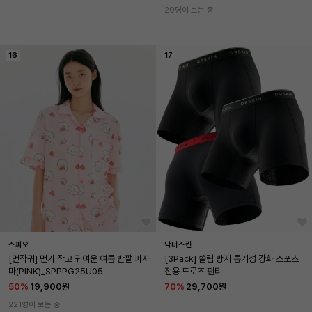
20명이 보는 중
16
17
스파오
닥터스킨
[먼작귀] 먼가 작고 귀여운 여름 반팔 파자
[3Pack] 쓸림 방지 통기성 강화 스포츠 
마(PINK)_SPPPG25U05
전용 드로즈 팬티
50
%
19,900원
70
%
29,700원
221명이 보는 중