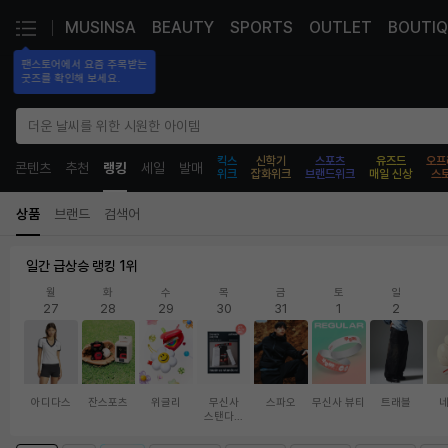
MUSINSA
BEAUTY
SPORTS
OUTLET
BOUTIQ
팬스토어에서 요즘 주목받는

굿즈를 확인해 보세요.
더운 날씨를 위한 시원한 아이템
킥스
신학기
스포츠
유즈드
오프
콘텐츠
추천
랭킹
세일
발매
위크
잡화위크
브랜드위크
매일 신상
스
무
상품
브랜드
검색어
신
사
|
일간 급상승 랭킹 1위
랭
월
화
수
목
금
토
일
킹
27
28
29
30
31
1
2
아디다스
잔스포츠
위글리
무신사
스파오
무신사 뷰티
트래블
스탠다드
뷰티