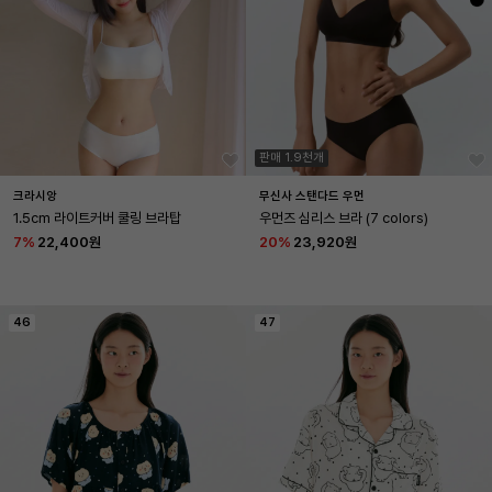
판매 1.9천개
크라시앙
무신사 스탠다드 우먼
1.5cm 라이트커버 쿨링 브라탑
우먼즈 심리스 브라 (7 colors)
7
%
22,400원
20
%
23,920원
46
47