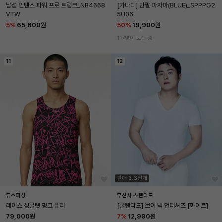
남성 인텐스 파워 프로 트렁크_NB4668
[가나디] 반팔 파자마(BLUE)_SPPPG2
VTW
5U06
5
%
65,600원
50
%
19,900원
117명이 보는 중
11
12
판매 3.6천개
듀스피싱
무신사 스탠다드
레이스 싱글렛 핑크 퓨리
[쿨탠다드] 브이 넥 언더셔츠 [화이트]
79,000원
7
%
12,990원