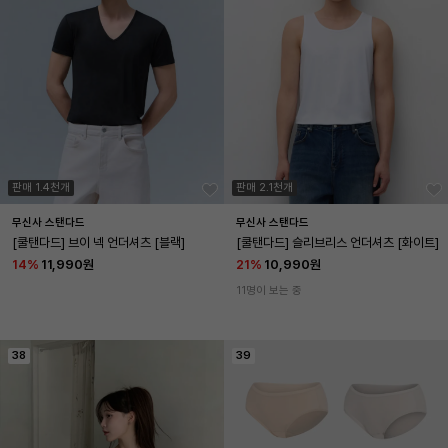
판매 1.4천개
판매 2.1천개
무신사 스탠다드
무신사 스탠다드
[쿨탠다드] 브이 넥 언더셔츠 [블랙]
[쿨탠다드] 슬리브리스 언더셔츠 [화이트]
14
%
11,990원
21
%
10,990원
11명이 보는 중
38
39