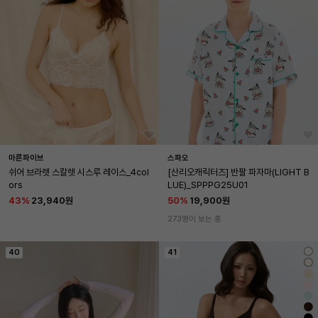
마른파이브
스파오
쉬어 브라렛 스칼렛 시스루 레이스_4col
[산리오캐릭터즈] 반팔 파자마(LIGHT B
ors
LUE)_SPPPG25U01
43
%
23,940원
50
%
19,900원
273명이 보는 중
40
41