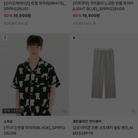
[산리오캐릭터즈] 반팔 파자마(WHITE)_
[리락쿠마] 쿠마들의 느긋한 반팔 파자마
SPPPG25U01
(LIGHT BLUE)_SPPPG25U09
50
%
19,900원
50
%
19,900원
865명이 보는 중
416명이 보는 중
7
8
판매 1.2천개
스파오
캘빈클라인 언더웨어
[가나디] 반팔 파자마(BLACK)_SPPPG
남성 아이콘 코튼 스트레치 슬립 팬츠_N
25U06
M2926P7A