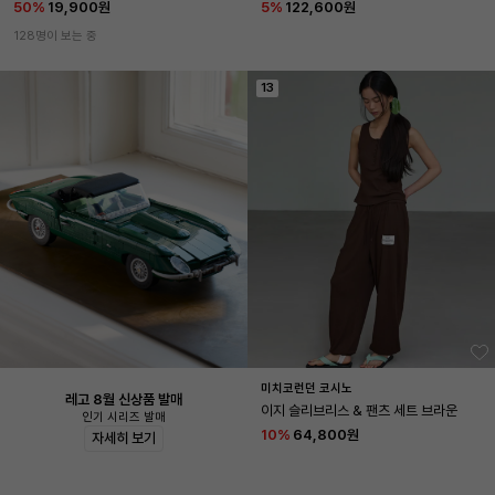
50
%
19,900원
5
%
122,600원
128명이 보는 중
13
미치코런던 코시노
레고 8월 신상품 발매
이지 슬리브리스 & 팬츠 세트 브라운
인기 시리즈 발매
10
%
64,800원
자세히 보기