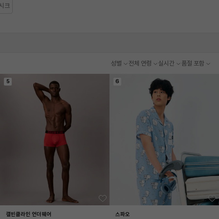
시크
성별
전체 연령
실시간
품절 포함
5
6
캘빈클라인 언더웨어
스파오