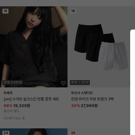
18
19
판매 3.4천개
판매 1.3천개
티세르
무신사 스탠다드
[uni] 누아르 실크스킨 반팔 잠옷 세트
린넨 라이크 우븐 트렁크 3팩
68
%
19,320원
30
%
27,990원
옵션비 별도
92명이 보는 중
24
25