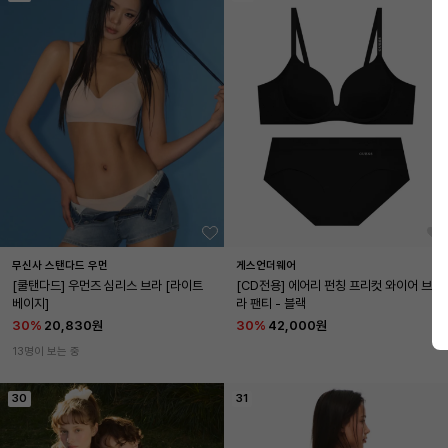
무신사 스탠다드 우먼
게스언더웨어
[쿨탠다드] 우먼즈 심리스 브라 [라이트 
[CD전용] 에어리 펀칭 프리컷 와이어 브
베이지]
라 팬티 - 블랙
30
%
20,830원
30
%
42,000원
13명이 보는 중
30
31