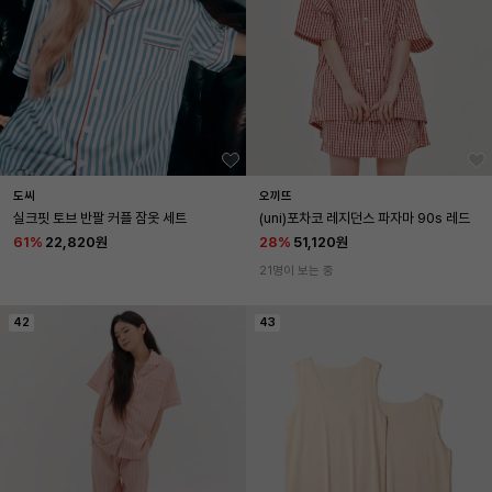
도씨
오끼뜨
실크핏 토브 반팔 커플 잠옷 세트
(uni)포차코 레지던스 파자마 90s 레드
61
%
22,820원
28
%
51,120원
21명이 보는 중
42
43