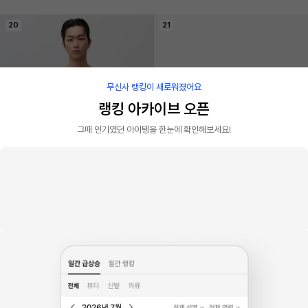
20
21
무신사 랭킹이 새로워졌어요
랭킹 아카이브 오픈
그때 인기였던 아이템을 한눈에 확인해보세요!
판매 1.2천개
무신사 스탠다드
캘빈클라인 언더웨어
[쿨탠다드] 슬리브리스 언더셔츠 [라이트 
남성 아이콘 코튼 스트레치 2PK 트렁크_
베이지]
NB43913Z2
7
%
12,990원
20
%
52,000원
26
27