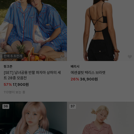
판매 8.8천개
핑크존
베리시
[SET] 남녀공용 반팔 파자마 상하의 세
에센셜핏 백리스 브라렛
트 28종 모음전
26
%
36,900원
57
%
17,900원
113명이 보는 중
36
37