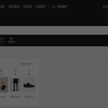
UE
KICKS
KIDS
USED
SNAP
오프
라인
팬
토어
스토어
전체 보기
월
화
수
3
4
5
네이밍
룰루레몬
뉴발란스