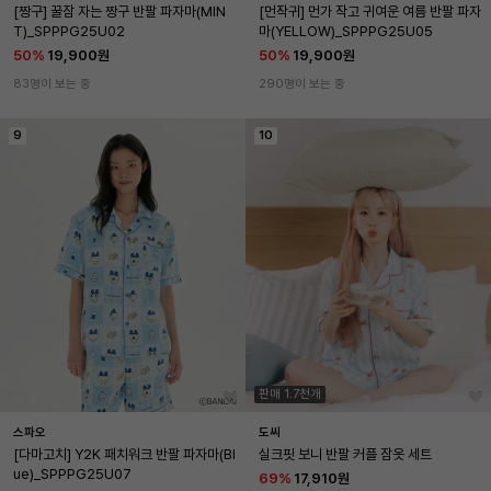
[짱구] 꿀잠 자는 짱구 반팔 파자마(MIN
[먼작귀] 먼가 작고 귀여운 여름 반팔 파자
T)_SPPPG25U02
마(YELLOW)_SPPPG25U05
50
%
19,900원
50
%
19,900원
83명이 보는 중
290명이 보는 중
9
10
판매 1.7천개
스파오
도씨
[다마고치] Y2K 패치워크 반팔 파자마(Bl
실크핏 보니 반팔 커플 잠옷 세트
ue)_SPPPG25U07
69
%
17,910원