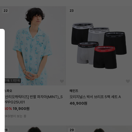
22
23
판매 1.1천개
스파오
헤인즈
[산리오캐릭터즈] 반팔 파자마(MINT)_S
오리지널스 박서 브리프 5팩 세트 A
PPPG25U01
46,900원
50
%
19,900원
249명이 보는 중
28
29