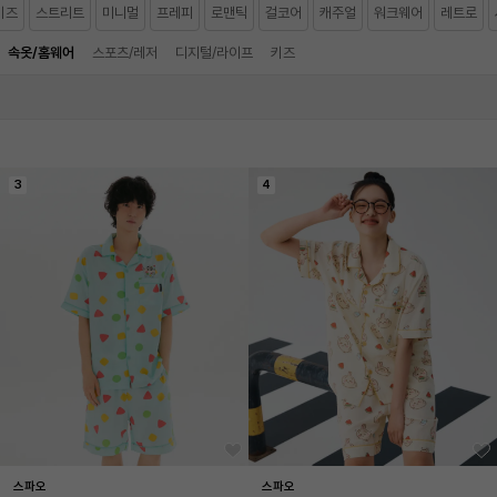
키즈
스트리트
미니멀
프레피
로맨틱
걸코어
캐주얼
워크웨어
레트로
속옷/홈웨어
스포츠/레저
디지털/라이프
키즈
3
4
스파오
스파오