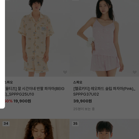
스파오
스파오
[몰티즈] 잘 시간이네 반팔 파자마(BEIG
[헬로키티] 레오파드 슬립 파자마(Pink)_
E)_SPPPG25U10
SPPPG37U02
50
%
19,900원
39,900원
25명이 보는 중
34
35