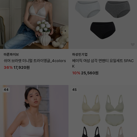
마른파이브
하성민기업
쉬어 브라렛 미니멀 트라이앵글_4colors
베이직 여성 삼각 면팬티 요일세트 5PAC
K
36
%
17,920원
10
%
25,560원
44
45