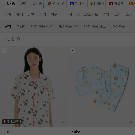
NEW
전체
급상승
오프라인
부티크
USED
아울렛
전체
뷰티
신발
상의
아우터
바지
원피스/스커트
가방
모자
소품
전체
홈웨어
여성 속옷 상의
여성 속옷 하의
여성 속옷 세트
남성 속옷
5분 전
1
2
판매 1.2천개
스파오
스파오