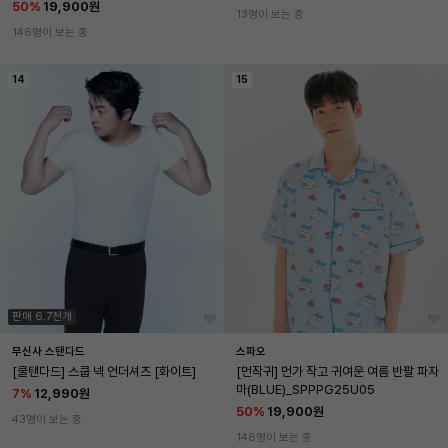
50
%
19,900원
13명이 보는 중
146명이 보는 중
14
15
판매 6.7천개
무신사 스탠다드
스파오
[쿨탠다드] 스쿱 넥 언더셔츠 [화이트]
[먼작귀] 먼가 작고 귀여운 여름 반팔 파자
마(BLUE)_SPPPG25U05
7
%
12,990원
50
%
19,900원
43명이 보는 중
148명이 보는 중