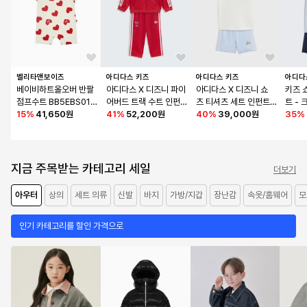
벨리타앤보이즈
아디다스 키즈
아디다스 키즈
아디다
베이비하트올오버 반팔
아디다스 X 디즈니 파이
아디다스 X 디즈니 쇼
키즈 
점프수트 BB5EBS01R
어버드 트랙 수트 인펀
츠 티셔츠 세트 인펀트 
트 - 
E
15
%
41,650원
트  - 레드 / KE3879
41
%
52,200원
- 화이트 / KE0477
40
%
39,000원
KE23
35
%
지금 주목받는 카테고리 세일
더보기
아우터
상의
세트 의류
신발
바지
가방/지갑
장난감
속옷/홈웨어
모
인기 카테고리를 할인 가격으로