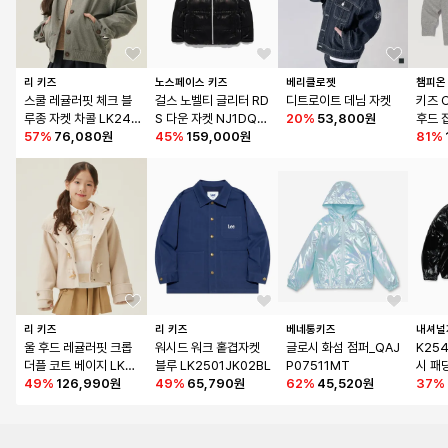
리 키즈
노스페이스 키즈
베리클로젯
챔피온
스쿨 레귤러핏 체크 블
걸스 노벨티 글리터 RD
디트로이트 데님 자켓
키즈 
루종 자켓 차콜 LK240
S 다운 자켓 NJ1DQ59
20
%
53,800원
후드 집
3JK71CH
57
%
76,080원
S_BLK
45
%
159,000원
ey
81
%
리 키즈
리 키즈
베네통키즈
내셔널
울 후드 레귤러핏 크롭 
워시드 워크 홑겹자켓 
글로시 화섬 점퍼_QAJ
K25
더플 코트 베이지 LK24
블루 LK2501JK02BL
P07511MT
시 패
04CT70BE
49
%
126,990원
49
%
65,790원
62
%
45,520원
BLA
37
%