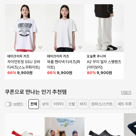
테이크이지 키즈
테이크이지 키즈
오실롯 주니어
자이언트핏 SSU 오버 
와플 헨리넥 티셔츠(화
A2 무지 일자 스웻팬츠 
티셔츠(스노우화이트)
이트)
(아이보리)
66
%
9,900원
66
%
9,900원
80
%
9,900원
쿠폰으로 만나는 인기 추천템
더보기
전체
상의
아우터
신발
바지
원피스/스커트
세트 의류
브랜드