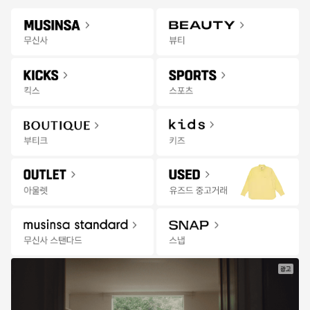
Gateway
무신사 앱 설치하고 다양한 혜택과 코디 팁을 받아보세요!
앱 열기
Menu
키즈 상품을 검색해 보세요.
신학기
오프라인
추천
랭킹
세일
발매
잡화위크
스토어
무
타임세일
22:12:26
더보기
신
사
전체
상의
바지
신발
세트 의류
아우터
브랜드
키
즈
|
세
일
광고