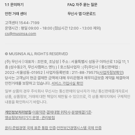
1:1 문의하기
FAQ 자주 묻는 질문
안전 거래 센터
무신사 앱 다운로드
고객센터 1544-7199
운영시간 : 평일 09:00 - 18:00 (점심시간 12:00 - 13:00 제외)
cs@musinsa.com
© MUSINSA ALL RIGHTS RESERVED
(주) 무신사 | 대표자 : 조만호, 조남성 | 주소 : 서울특별시 성동구 아차산로 13길 11, 1
층 (성수동2가, 무신사캠퍼스 엔1) ) | 호스팅사업자 : (주)무신사 | 통신판매업 :
2022-서울성동-01952 | 사업자등록번호 : 211-88-79575(
사업자정보확인
)
당사는 고객님이 현금 결제한 금액에 대해 우리은행과 채무지급보증 계약을 체결하여
안전거래를 보장하고 있습니다.
서비스 가입사실 확인
일부 상품의 경우 주식회사 무신사는 통신판매의 당사자가 아닌 통신판매중개자로서
상품, 상품정보, 거래에 대한 책임이 제한될 수 있으므로, 각 상품 페이지에서 구체적인
내용을 확인하시기 바랍니다.
개인정보처리방침
·
이용약관
·
결제대행 위탁사
·
분쟁해결기준
·
영상정보처리기기 운영 · 관리방침
윤리
·
준법경영 국제 표준 통합 인증
·
안전보건경영시스템 국제 인증