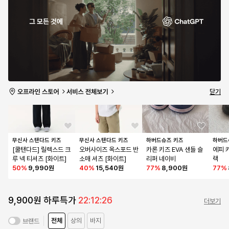
무신사 스탠다드 키즈
무신사 스탠다드 키즈
하버드슈즈 키즈
테이크
베이식 스웨트 팬츠 [레
라이트웨이트 스웨트 쇼
하리오 키즈 아쿠아 워
자이언
몬 크림]
츠 [네이비]
터슈즈 오렌지
(멜란
40
%
17,940원
40
%
11,940원
75
%
9,900원
56
%
닫기
무신사 스탠다드 키즈
무신사 스탠다드 키즈
하버드슈즈 키즈
하버드
[쿨탠다드] 릴렉스드 크
오버사이즈 옥스포드 반
카론 키즈 EVA 샌들 슬
에피 
루 넥 티셔츠 [화이트]
소매 셔츠 [화이트]
리퍼 네이비
랙
50
%
9,990원
40
%
15,540원
77
%
8,900원
77
%
9,900원 하루특가
22:12:26
더보기
전체
상의
바지
브랜드