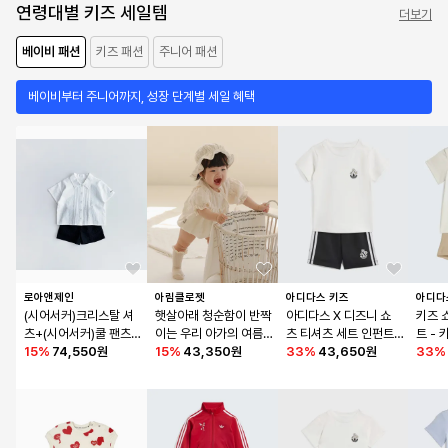
연령대별 키즈 세일템
더보기
베이비 패션
키즈 패션
주니어 패션
베이비부터 주니어까지, 성장 단계별 세일 혜택
로아앤제인
아림클로젯
아디다스 키즈
아디다
(시어서커)크리스탈 셔
햇살아래 청순함이 반짝
아디다스 X 디즈니 쇼
키즈 
츠+(시어서커)쿨 팬츠 S
이는 우리 아가의 여름 
츠 티셔츠 세트 인펀트 
트 - 
ET
15
%
74,550원
- 아기 프릴 바디슈트
15
%
43,350원
- 블랙 / KE0476
33
%
43,650원
33
%