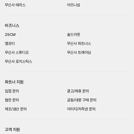
무신사 테라스
아즈니섬
비즈니스
29CM
솔드아웃
엠프티
무신사 파트너스
무신사 스튜디오
무신사 트레이딩
무신사 로지스틱스
파트너 지원
입점 문의
광고/제휴 문의
협찬 문의
공동/대량 구매 문의
제조/생산 문의
이미지/저작권 문의
고객 지원