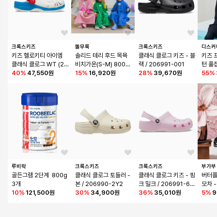
크록스키즈
똘무룩
크록스키즈
디스커
키즈 헬로키티 아이엠 
솔리드 테리 후드 목욕 
클래식 클로그 키즈 - 블
키즈 
클래식 클로그 WT (24
비치가운(S-M) 80051
랙 / 206991-001
턴 풀
SKCL209454)
40
%
47,550원
2
15
%
16,920원
28
%
39,670원
ACK)
55
%
루비락
크록스키즈
크록스키즈
부가부
골든그램 2단계  800g 
클래식 클로그 토들러 - 
클래식 클로그 키즈 - 핑
버터플
3개
본 / 206990-2Y2
크 밀크 / 206991-6Z
모차 
10
%
121,500원
30
%
34,900원
W
36
%
35,010원
5
%
9