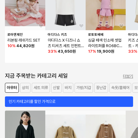
로아앤제인
아디다스 키즈
로토토베베
아디다
리본핑 래쉬가드 SET
아디다스 X 디즈니 쇼
싱글 배색 민소매 셋업 
키즈 
10
%
44,820원
츠 티셔츠 세트 인펀트 
라이트퍼플 RO6BCSE
트 - 
- 블랙 / KE0476
33
%
43,650원
11U1
17
%
19,900원
33
%
지금 주목받는 카테고리 세일
더보기
아우터
상의
세트 의류
신발
바지
가방/지갑
장난감
속옷/홈웨어
모
인기 카테고리를 할인 가격으로