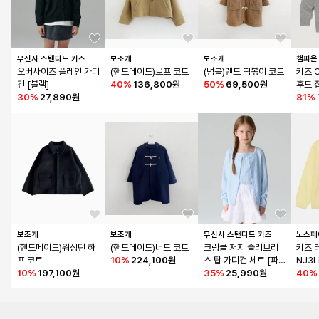
무신사 스탠다드 키즈
보조개
보조개
챔피온
오버사이즈 플레인 가디
(핸드메이드)로프 코트
(덤블)랜드 떡볶이 코트
키즈 
건 [블랙]
40
%
136,800원
50
%
69,500원
후드 집
30
%
27,890원
ey
81
%
보조개
보조개
무신사 스탠다드 키즈
노스페
(핸드메이드)워싱턴 하
(핸드메이드)너드 코트
크링클 저지 슬리브리
키즈 
프 코트
10
%
224,100원
스 탑 가디건 세트 [파스
NJ3L
10
%
197,100원
텔 블루]
35
%
25,990원
40
%