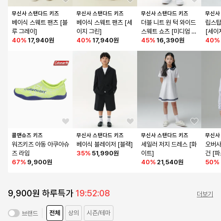
무신사 스탠다드 키즈
무신사 스탠다드 키즈
무신사 스탠다드 키즈
무신사
베이식 스웨트 팬츠 [블
베이식 스웨트 팬츠 [세
더블 니트 원 턱 와이드 
립스탑
루 그레이]
이지 그린]
스웨트 쇼츠 [미디엄 그
[세이
40
%
17,940원
40
%
17,940원
레이]
45
%
16,390원
40
%
콜맨슈즈 키즈
무신사 스탠다드 키즈
무신사 스탠다드 키즈
무신사
워즈키즈 아동 아쿠아슈
베이식 블레이저 [블랙]
세일러 저지 드레스 [화
오버사
즈 라임
35
%
51,990원
이트]
건 [
67
%
9,900원
40
%
21,540원
50
%
9,900원 하루특가
19:52:08
더보기
전체
상의
시즌/테마
브랜드