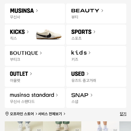
Gateway
무신사 앱 설치하고 다양한 혜택과 코디 팁을 받아보세요!
앱 열기
Menu
키즈 상품을 검색해 보세요.
신학기
오프라인
추천
랭킹
세일
발매
잡화위크
스토어
무
타임세일
19:52:08
더보기
신
사
전체
상의
바지
모자
액세서리/소품
신발
브랜드
키
즈
|
세
일
닫기