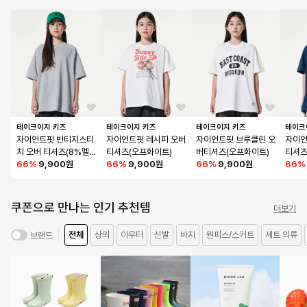
테이크이지 키즈
테이크이지 키즈
테이크이지 키즈
테이크
자이언트핏 빈티지스티
자이언트핏 레시피 오버
자이언트핏 브루클린 오
자이언
치 오버 티셔츠(8%멜란
티셔츠(오프화이트)
버티셔츠(오프화이트)
티셔츠
지 그레이)
66
%
9,900원
66
%
9,900원
66
%
9,900원
66
%
쿠폰으로 만나는 인기 추천템
더보기
전체
상의
아우터
신발
바지
원피스/스커트
세트 의류
브랜드