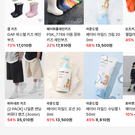
갭 키즈
페이퍼플레인키즈
라운드랩
오즈키
GAP 파스텔 키즈 레인
PSK_7766 아동 장화 
베이비 마일드 크림 20
젤컬러
부츠
키즈 레인부츠
0ml
45
%
72
%
17,010원
22
%
17,910원
58
%
13,500원
피아네르 키즈
라운드랩
라운드랩
로아앤
[2 PACK] 나일론 밴딩 
베이비 마일드 로션 30
베이비 마일드 수딩젤 1
웨이브
버뮤다 팬츠 (3color)
0ml
50ml
10
%
54
%
35,010원
61
%
13,500원
45
%
9,810원