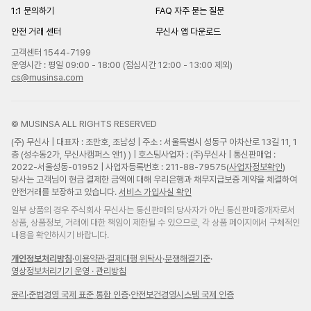
1:1 문의하기
FAQ 자주 묻는 질문
안전 거래 센터
무신사 앱 다운로드
고객센터 1544-7199
운영시간 : 평일 09:00 - 18:00 (점심시간 12:00 - 13:00 제외)
cs@musinsa.com
© MUSINSA ALL RIGHTS RESERVED
(주) 무신사 | 대표자 : 조만호, 조남성 | 주소 : 서울특별시 성동구 아차산로 13길 11, 1
층 (성수동2가, 무신사캠퍼스 엔1) ) | 호스팅사업자 : (주)무신사 | 통신판매업 :
2022-서울성동-01952 | 사업자등록번호 : 211-88-79575(
사업자정보확인
)
당사는 고객님이 현금 결제한 금액에 대해 우리은행과 채무지급보증 계약을 체결하여
안전거래를 보장하고 있습니다.
서비스 가입사실 확인
일부 상품의 경우 주식회사 무신사는 통신판매의 당사자가 아닌 통신판매중개자로서
상품, 상품정보, 거래에 대한 책임이 제한될 수 있으므로, 각 상품 페이지에서 구체적인
내용을 확인하시기 바랍니다.
개인정보처리방침
·
이용약관
·
결제대행 위탁사
·
분쟁해결기준
·
영상정보처리기기 운영 · 관리방침
윤리
·
준법경영 국제 표준 통합 인증
·
안전보건경영시스템 국제 인증