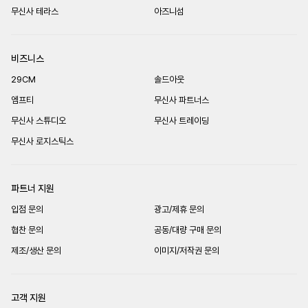
무신사 테라스
아즈니섬
비즈니스
29CM
솔드아웃
엠프티
무신사 파트너스
무신사 스튜디오
무신사 트레이딩
무신사 로지스틱스
파트너 지원
입점 문의
광고/제휴 문의
협찬 문의
공동/대량 구매 문의
제조/생산 문의
이미지/저작권 문의
고객 지원