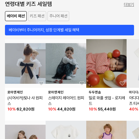
연령대별 키즈 세일템
더보기
베이비 패션
키즈 패션
주니어 패션
베이비부터 주니어까지, 성장 단계별 세일 혜택
로아앤제인
로아앤제인
두두앤솜
아디다
(시어서커)빛나 샤 원피
스테이지 레이어드 원피
밀로 와플 셋업 - 로지레
아디다
스
스
드
츠 티
10
%
62,820원
10
%
44,820원
10
%
55,440원
- 화이
40
%