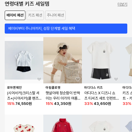
연령대별 키즈 세일템
더보기
베이비 패션
키즈 패션
주니어 패션
베이비부터 주니어까지, 성장 단계별 세일 혜택
로아앤제인
아림클로젯
아디다스 키즈
아디다
(시어서커)크리스탈 셔
햇살아래 청순함이 반짝
아디다스 X 디즈니 쇼
키즈 
츠+(시어서커)쿨 팬츠 S
이는 우리 아가의 여름 
츠 티셔츠 세트 인펀트 
트 - 
ET
15
%
74,550원
- 아기 프릴 바디슈트
15
%
43,350원
- 블랙 / KE0476
33
%
43,650원
33
%