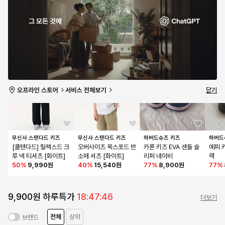
무신사 스탠다드 키즈
무신사 스탠다드 키즈
하버드슈즈 키즈
테이크
베이식 스웨트 팬츠 [레
라이트웨이트 스웨트 쇼
하리오 키즈 아쿠아 워
자이언
몬 크림]
츠 [네이비]
터슈즈 오렌지
(멜란
40
%
17,940원
40
%
11,940원
75
%
9,900원
56
%
닫기
무신사 스탠다드 키즈
무신사 스탠다드 키즈
하버드슈즈 키즈
하버드
[쿨탠다드] 릴렉스드 크
오버사이즈 옥스포드 반
카론 키즈 EVA 샌들 슬
에피 
루 넥 티셔츠 [화이트]
소매 셔츠 [화이트]
리퍼 네이비
랙
50
%
9,990원
40
%
15,540원
77
%
8,900원
77
%
9,900원 하루특가
18:47:45
더보기
전체
상의
브랜드