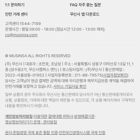
1:1 문의하기
FAQ 자주 묻는 질문
안전 거래 센터
무신사 앱 다운로드
고객센터 1544-7199
운영시간 : 평일 09:00 - 18:00 (점심시간 12:00 - 13:00 제외)
cs@musinsa.com
© MUSINSA ALL RIGHTS RESERVED
(주) 무신사 | 대표자 : 조만호, 조남성 | 주소 : 서울특별시 성동구 아차산로 13길 11, 1
층 (성수동2가, 무신사캠퍼스 엔1) ) | 호스팅사업자 : (주)무신사 | 통신판매업 :
2022-서울성동-01952 | 사업자등록번호 : 211-88-79575(
사업자정보확인
)
당사는 고객님이 현금 결제한 금액에 대해 우리은행과 채무지급보증 계약을 체결하여
안전거래를 보장하고 있습니다.
서비스 가입사실 확인
일부 상품의 경우 주식회사 무신사는 통신판매의 당사자가 아닌 통신판매중개자로서
상품, 상품정보, 거래에 대한 책임이 제한될 수 있으므로, 각 상품 페이지에서 구체적인
내용을 확인하시기 바랍니다.
개인정보처리방침
·
이용약관
·
결제대행 위탁사
·
분쟁해결기준
·
영상정보처리기기 운영 · 관리방침
윤리
·
준법경영 국제 표준 통합 인증
·
안전보건경영시스템 국제 인증