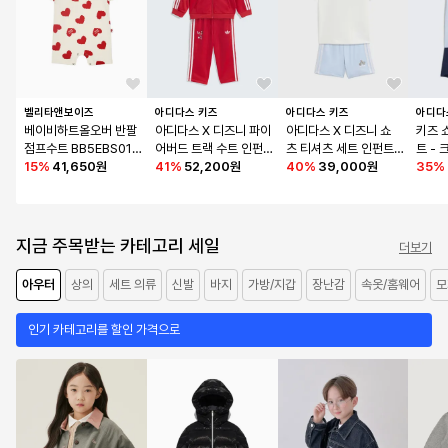
벨리타앤보이즈
아디다스 키즈
아디다스 키즈
아디다
베이비하트올오버 반팔
아디다스 X 디즈니 파이
아디다스 X 디즈니 쇼
키즈 
점프수트 BB5EBS01R
어버드 트랙 수트 인펀
츠 티셔츠 세트 인펀트 
트 - 
E
15
%
41,650원
트  - 레드 / KE3879
41
%
52,200원
- 화이트 / KE0477
40
%
39,000원
KE23
35
%
지금 주목받는 카테고리 세일
더보기
아우터
상의
세트 의류
신발
바지
가방/지갑
장난감
속옷/홈웨어
모
인기 카테고리를 할인 가격으로