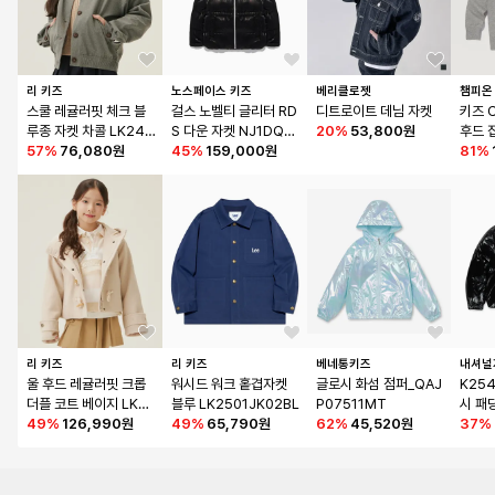
리 키즈
노스페이스 키즈
베리클로젯
챔피온
스쿨 레귤러핏 체크 블
걸스 노벨티 글리터 RD
디트로이트 데님 자켓
키즈 
루종 자켓 차콜 LK240
S 다운 자켓 NJ1DQ59
20
%
53,800원
후드 집
3JK71CH
57
%
76,080원
S_BLK
45
%
159,000원
ey
81
%
리 키즈
리 키즈
베네통키즈
내셔널
울 후드 레귤러핏 크롭 
워시드 워크 홑겹자켓 
글로시 화섬 점퍼_QAJ
K25
더플 코트 베이지 LK24
블루 LK2501JK02BL
P07511MT
시 패
04CT70BE
49
%
126,990원
49
%
65,790원
62
%
45,520원
BLA
37
%