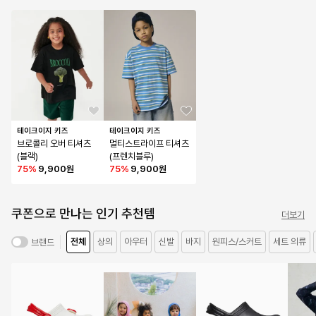
테이크이지 키즈
테이크이지 키즈
브로콜리 오버 티셔츠
멀티스트라이프 티셔츠 
(블랙)
(프렌치블루)
75
%
9,900원
75
%
9,900원
쿠폰으로 만나는 인기 추천템
더보기
전체
상의
아우터
신발
바지
원피스/스커트
세트 의류
브랜드