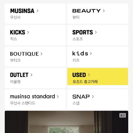
Gateway
무신사 앱 설치하고 다양한 혜택과 코디 팁을 받아보세요!
앱 열기
Menu
키즈 상품을 검색해 보세요.
신학기
오프라인
추천
랭킹
세일
발매
잡화위크
스토어
무
타임세일
1일 18:47:45
더보기
신
사
전체
상의
바지
신발
세트 의류
아우터
브랜드
키
즈
|
세
일
광고