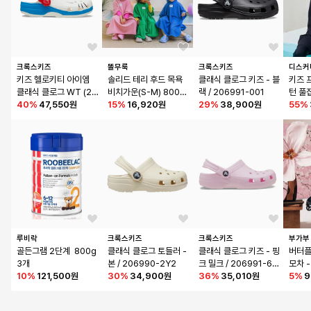
크록스키즈
똘무룩
크록스키즈
디스커
키즈 헬로키티 아이엠 
솔리드 테리 후드 목욕 
클래식 클로그 키즈 - 블
키즈 
클래식 클로그 WT (24
비치가운(S-M) 80051
랙 / 206991-001
턴 풀
SKCL209454)
40
%
47,550원
2
15
%
16,920원
29
%
38,900원
ACK)
55
%
루비락
크록스키즈
크록스키즈
부가부
골든그램 2단계  800g 
클래식 클로그 토들러 - 
클래식 클로그 키즈 - 핑
버터플
3개
본 / 206990-2Y2
크 밀크 / 206991-6Z
모차 
10
%
121,500원
30
%
34,900원
W
36
%
35,010원
5
%
9