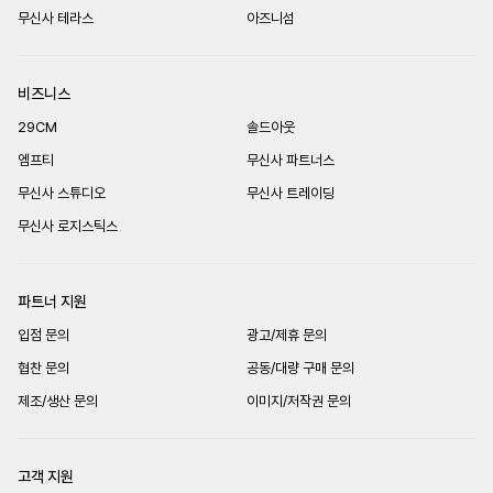
무신사 테라스
아즈니섬
비즈니스
29CM
솔드아웃
엠프티
무신사 파트너스
무신사 스튜디오
무신사 트레이딩
무신사 로지스틱스
파트너 지원
입점 문의
광고/제휴 문의
협찬 문의
공동/대량 구매 문의
제조/생산 문의
이미지/저작권 문의
고객 지원