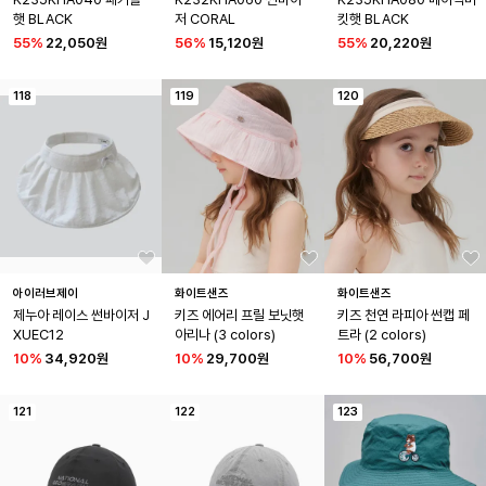
햇 BLACK
저 CORAL
킷햇 BLACK
55
%
22,050원
56
%
15,120원
55
%
20,220원
118
119
120
아이러브제이
화이트샌즈
화이트샌즈
제누아 레이스 썬바이저 J
키즈 에어리 프릴 보닛햇 
키즈 천연 라피아 썬캡 페
XUEC12
아리나 (3 colors)
트라 (2 colors)
10
%
34,920원
10
%
29,700원
10
%
56,700원
121
122
123