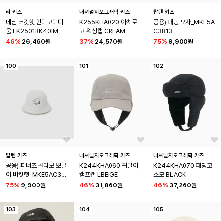
리 키즈
내셔널지오그래픽 키즈
탑텐 키즈
데님 버킷햇 인디고미디
K255KHA020 아치로
공용) 패딩 모자_MKE5A
움 LK2501BK40IM
고 워싱캡 CREAM
C3813
46
%
26,460원
37
%
24,570원
75
%
9,900원
100
101
102
탑텐 키즈
내셔널지오그래픽 키즈
내셔널지오그래픽 키즈
공용) 피너츠 콜라보 뽀글
K244KHA060 귀달이
K244KHA070 패딩고
이 버킷햇_MKE5AC381
캠프캡 LBEIGE
소모 BLACK
2
75
%
9,900원
46
%
31,860원
46
%
37,260원
103
104
105