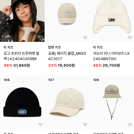
리 키즈
탑텐 키즈
리 키즈
로고 트위치 트루퍼햇 블
공용) 베이직 볼캡_MKE5
귀도리 비니 아이보리 LK
랙 LK2404CA09BK
AC3017
2404BN70IV
46
%
31,860원
33
%
19,900원
46
%
29,700원
106
107
108