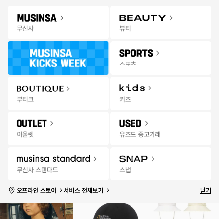
Gateway
무신사 앱 설치하고 다양한 혜택과 코디 팁을 받아보세요!
앱 열기
Menu
키즈 상품을 검색해 보세요.
신학기
오프라인
추천
랭킹
세일
발매
잡화위크
스토어
무
7월 무신사 월간랭킹
상품
브랜드
신
사
전체
베이비 패션
키즈 패션
주니어 패션
키
즈
트 의류
12개월 이하
시즌/테마
속옷/홈웨어
가방/지갑
모자
액세서리/소품
|
랭
18분 전
성별
실시간
품절 포함
킹
1
2
3
닫기