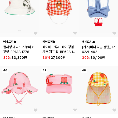
베베드피노
베베드피노
베베드피노
플레잉 테니스 스누피 버
베이비 그루비 베어 깅엄 
[키즈]버니 리본 볼캡_BP
킷햇_BP61AH778
체크 캠프 캡_BP62AH1
62AH402
05
32
%
33,320원
30
%
27,300원
30
%
30,100원
46
47
48