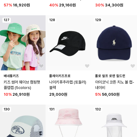
58BU01A)
57
%
16,920원
40
%
29,160원
30
%
34,300원
127
128
129
베네통키즈
플레이키즈프로
폴로 랄프 로렌 칠드런
키즈 썸머 웨이브 캠핑햇 
나이키퓨추라캡 (토들러) 
아이코닉 코튼 치노 볼 캡-
플랩캡 (5colors)
블랙
네이비
10
%
26,910원
29,000원
5
%
56,050원
130
131
132