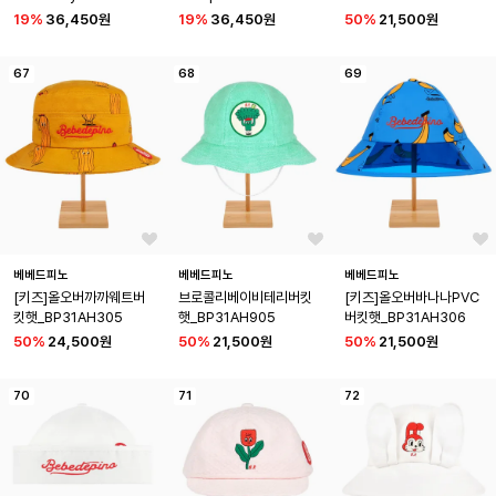
19
%
36,450원
19
%
36,450원
50
%
21,500원
67
68
69
베베드피노
베베드피노
베베드피노
[키즈]올오버까까웨트버
브로콜리베이비테리버킷
[키즈]올오버바나나PVC
킷햇_BP31AH305
햇_BP31AH905
버킷햇_BP31AH306
50
%
24,500원
50
%
21,500원
50
%
21,500원
70
71
72