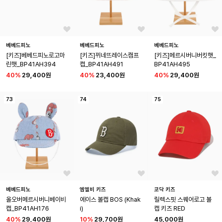
베베드피노
베베드피노
베베드피노
[키즈]베베드피노로고마
[키즈]뀌네뜨레이스캠프
[키즈]메르시버니버킷햇_
린햇_BP41AH394
캡_BP41AH491
BP41AH495
40
%
29,400원
40
%
23,400원
40
%
29,400원
73
74
75
베베드피노
엠엘비 키즈
코닥 키즈
올오버메르시버니베이비
에이스 볼캡 BOS (Khak
릴렉스핏 스퀘어로고 볼
캡_BP41AH176
i)
캡 키즈 RED
40
%
29,400원
10
%
29,700원
45,000원