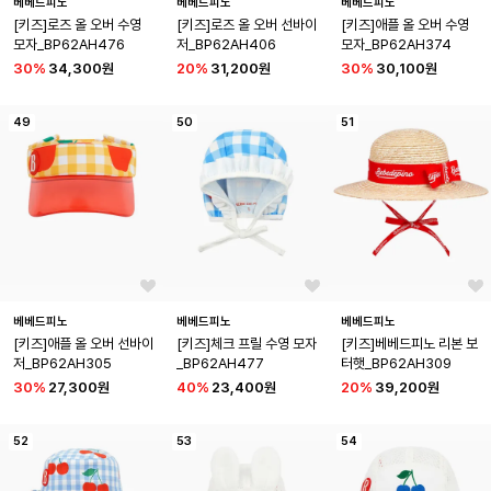
베베드피노
베베드피노
베베드피노
[키즈]로즈 올 오버 수영 
[키즈]로즈 올 오버 선바이
[키즈]애플 올 오버 수영 
모자_BP62AH476
저_BP62AH406
모자_BP62AH374
30
%
34,300원
20
%
31,200원
30
%
30,100원
49
50
51
베베드피노
베베드피노
베베드피노
[키즈]애플 올 오버 선바이
[키즈]체크 프릴 수영 모자
[키즈]베베드피노 리본 보
저_BP62AH305
_BP62AH477
터햇_BP62AH309
30
%
27,300원
40
%
23,400원
20
%
39,200원
52
53
54