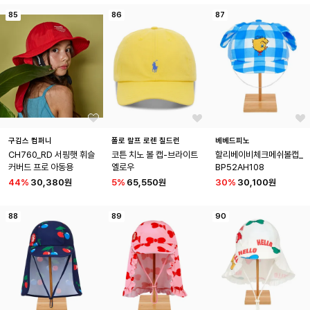
85
86
87
구김스 컴퍼니
폴로 랄프 로렌 칠드런
베베드피노
CH760_RD 서핑햇 휘슬 
코튼 치노 볼 캡-브라이트 
할리베이비체크메쉬볼캡_
커버드 프로 아동용
옐로우
BP52AH108
44
%
30,380원
5
%
65,550원
30
%
30,100원
88
89
90