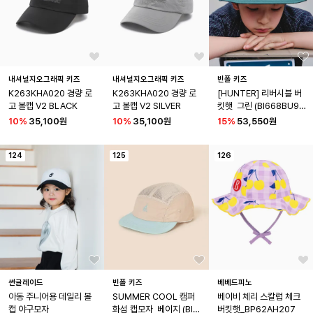
내셔널지오그래픽 키즈
내셔널지오그래픽 키즈
빈폴 키즈
K263KHA020 경량 로
K263KHA020 경량 로
[HUNTER] 리버시블 버
고 볼캡 V2 BLACK
고 볼캡 V2 SILVER
킷햇  그린 (BI668BU90
M)
10
%
35,100원
10
%
35,100원
15
%
53,550원
124
125
126
썬글레이드
빈폴 키즈
베베드피노
아동 주니어용 데일리 볼
SUMMER COOL 캠퍼 
베이비 체리 스칼럽 체크 
캡 야구모자
화섬 캡모자  베이지 (BI6
버킷햇_BP62AH207