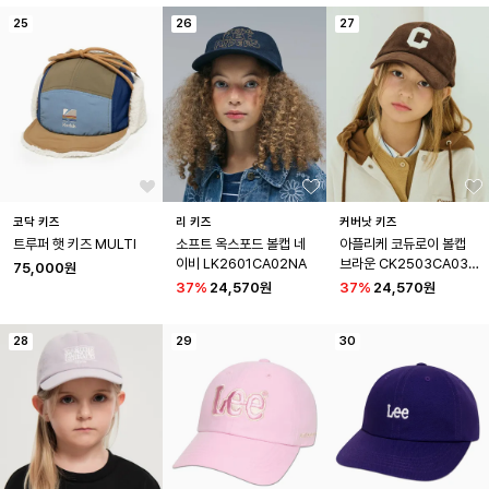
25
26
27
코닥 키즈
리 키즈
커버낫 키즈
트루퍼 햇 키즈 MULTI
소프트 옥스포드 볼캡 네
아플리케 코듀로이 볼캡 
이비 LK2601CA02NA
브라운 CK2503CA03B
75,000원
R
37
%
24,570원
37
%
24,570원
28
29
30