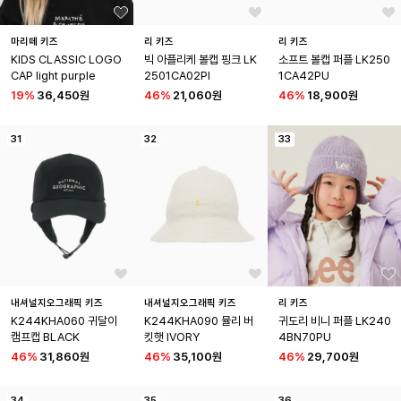
마리떼 키즈
리 키즈
리 키즈
KIDS CLASSIC LOGO 
빅 아플리케 볼캡 핑크 LK
소프트 볼캡 퍼플 LK250
CAP light purple
2501CA02PI
1CA42PU
19
%
36,450원
46
%
21,060원
46
%
18,900원
31
32
33
내셔널지오그래픽 키즈
내셔널지오그래픽 키즈
리 키즈
K244KHA060 귀달이
K244KHA090 뮬리 버
귀도리 비니 퍼플 LK240
캠프캡 BLACK
킷햇 IVORY
4BN70PU
46
%
31,860원
46
%
35,100원
46
%
29,700원
34
35
36