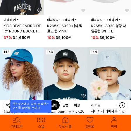
마리떼 키즈
내셔널지오그래픽 키즈
내셔널지오그래픽 키즈
KIDS BEAR EMBROIDE
K265KHA020 배색 빅
K265KHA030 경량 나
RY ROUND BUCKET H
로고 캡 PINK
일론캡 WHITE
AT light blue
37
%
34,650원
10
%
35,100원
10
%
35,100원
142
143
144
팬스토어에서 요즘 주목받는

전체
남성
여성
리 키즈
리 키즈
리 키즈
굿즈를 확인해 보세요.
립스탑 캠프캡 틸그린 LK
립스탑 캠프캡 블랙 LK26
시어서커 리버서블 버킷
2602CA02TN
02CA02BK
햇 스카이블루 LK2602B
K01SB
28
%
28,080원
28
%
28,080원
28
%
32,400원
브랜드
스냅
무신사 홈
좋아요
마이