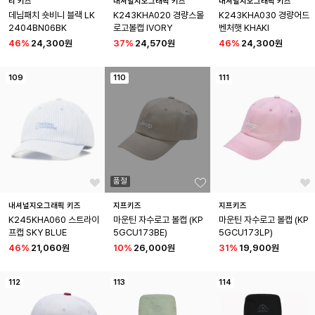
리 키즈
내셔널지오그래픽 키즈
내셔널지오그래픽 키즈
데님패치 숏비니 블랙 LK
K243KHA020 경량스몰
K243KHA030 경량어드
2404BN06BK
로고볼캡 IVORY
벤처햇 KHAKI
46
%
24,300원
37
%
24,570원
46
%
24,300원
109
110
111
품절
내셔널지오그래픽 키즈
지프키즈
지프키즈
K245KHA060 스트라이
마운틴 자수로고 볼캡 (KP
마운틴 자수로고 볼캡 (KP
프캡 SKY BLUE
5GCU173BE)
5GCU173LP)
46
%
21,060원
10
%
26,000원
31
%
19,900원
112
113
114