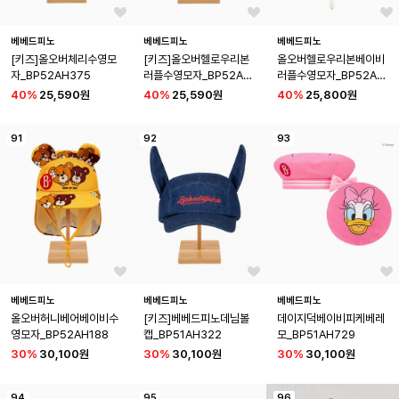
베베드피노
베베드피노
베베드피노
[키즈]올오버체리수영모
[키즈]올오버헬로우리본
올오버헬로우리본베이비
자_BP52AH375
러플수영모자_BP52AH
러플수영모자_BP52AH1
477
89
40
%
25,590원
40
%
25,590원
40
%
25,800원
91
92
93
베베드피노
베베드피노
베베드피노
올오버허니베어베이비수
[키즈]베베드피노데님볼
데이지덕베이비피케베레
영모자_BP52AH188
캡_BP51AH322
모_BP51AH729
30
%
30,100원
30
%
30,100원
30
%
30,100원
94
95
96