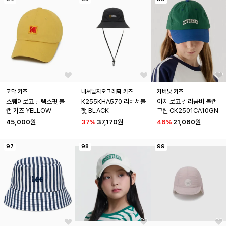
코닥 키즈
내셔널지오그래픽 키즈
커버낫 키즈
스퀘어로고 릴렉스핏 볼
K255KHA570 리버서블
아치 로고 컬러콤비 볼캡 
캡 키즈 YELLOW
햇 BLACK
그린 CK2501CA10GN
45,000원
37
%
37,170원
46
%
21,060원
97
98
99