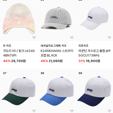
리 키즈
내셔널지오그래픽 키즈
지프키즈
귀도리 비니 핑크 LK240
K245KHA060 스트라이
마운틴 자수로고 볼캡 (KP
4BN70PI
프캡 BLACK
5GCU173WH)
46
%
29,700원
46
%
21,060원
31
%
19,900원
37
38
39