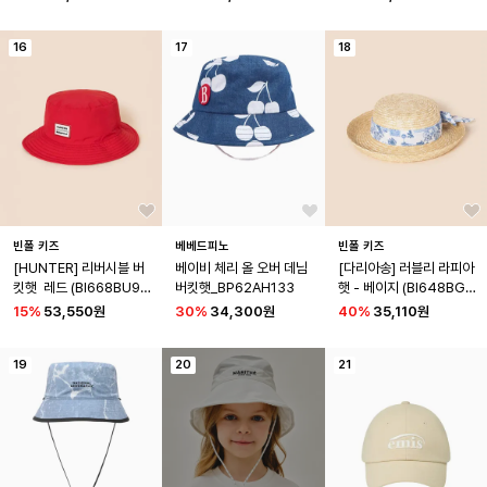
16
17
18
빈폴 키즈
베베드피노
빈폴 키즈
[HUNTER] 리버시블 버
베이비 체리 올 오버 데님 
[다리아송] 러블리 라피아
킷햇  레드 (BI668BU90
버킷햇_BP62AH133
햇 - 베이지 (BI648BG9
6)
0A)
15
%
53,550원
30
%
34,300원
40
%
35,110원
19
20
21