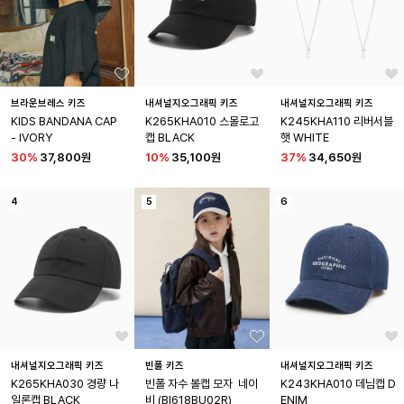
브라운브레스 키즈
내셔널지오그래픽 키즈
내셔널지오그래픽 키즈
KIDS BANDANA CAP 
K265KHA010 스몰로고 
K245KHA110 리버서블 
- IVORY
캡 BLACK
햇 WHITE
30
%
37,800원
10
%
35,100원
37
%
34,650원
4
5
6
내셔널지오그래픽 키즈
빈폴 키즈
내셔널지오그래픽 키즈
K265KHA030 경량 나
빈폴 자수 볼캡 모자  네이
K243KHA010 데님캡 D
일론캡 BLACK
비 (BI618BU02R)
ENIM