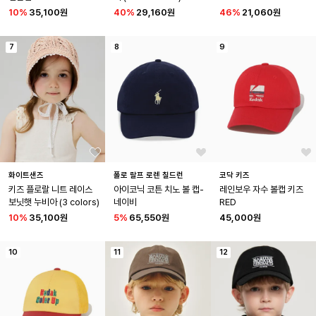
10
%
35,100원
40
%
29,160원
46
%
21,060원
7
8
9
화이트샌즈
폴로 랄프 로렌 칠드런
코닥 키즈
키즈 플로랄 니트 레이스 
아이코닉 코튼 치노 볼 캡-
레인보우 자수 볼캡 키즈 
보닛햇 누비아 (3 colors)
네이비
RED
10
%
35,100원
5
%
65,550원
45,000원
10
11
12