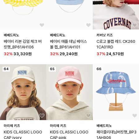
베베드피노
베베드피노
커버낫 키즈
베이비 리본 깅엄 체크 버
베이비 애플 데님 베이스
C로고 볼캡 레드 CK260
킷햇_BP61AH106
볼 캡_BP61AH101
1CA01RD
32
%
33,320원
32
%
29,240원
37
%
24,570원
64
65
66
마리떼 키즈
마리떼 키즈
베베드피노
KIDS CLASSIC LOGO 
KIDS CLASSIC LOGO 
페이즐리데님버킷햇_BP3
CAP ivory
CAP pink
1AH906