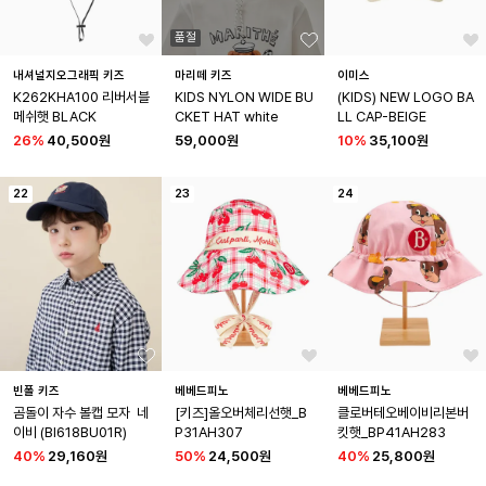
품절
내셔널지오그래픽 키즈
마리떼 키즈
이미스
K262KHA100 리버서블 
KIDS NYLON WIDE BU
(KIDS) NEW LOGO BA
메쉬햇 BLACK
CKET HAT white
LL CAP-BEIGE
26
%
40,500원
59,000원
10
%
35,100원
22
23
24
빈폴 키즈
베베드피노
베베드피노
곰돌이 자수 볼캡 모자  네
[키즈]올오버체리선햇_B
클로버테오베이비리본버
이비 (BI618BU01R)
P31AH307
킷햇_BP41AH283
40
%
29,160원
50
%
24,500원
40
%
25,800원