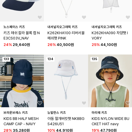
노스페이스 키즈
내셔널지오그래픽 키즈
내셔널지오그래픽 키즈
키즈 매쉬 칼라 블록 캡 N
K262KHA100 리버서블 
K262KHA090 차양햇 I
E3CS03V_NAV
메쉬햇 PINK
VORY
24
%
29,640원
26
%
40,500원
25
%
44,100원
133
134
135
브라운브레스 키즈
뉴발란스 키즈
마리떼 키즈
KIDS BB HALF MESH 
아동 절개버킷햇 NK8BG
KIDS NYLON WIDE BU
CAMP CAP - NAVY
S426U51
CKET HAT navy
28
%
35,280원
10
%
44,910원
19
%
47,790원