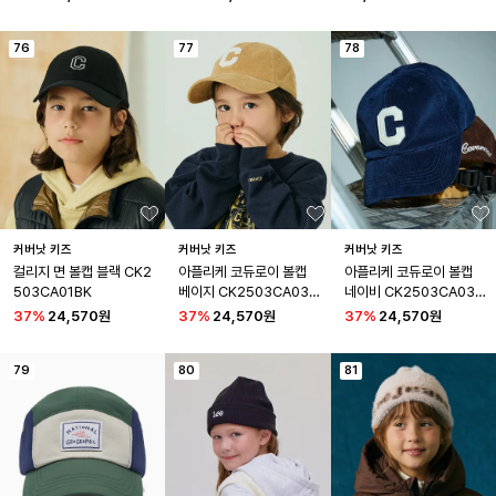
76
77
78
커버낫 키즈
커버낫 키즈
커버낫 키즈
컬리지 면 볼캡 블랙 CK2
아플리케 코듀로이 볼캡 
아플리케 코듀로이 볼캡 
503CA01BK
베이지 CK2503CA03B
네이비 CK2503CA03N
E
A
37
%
24,570원
37
%
24,570원
37
%
24,570원
79
80
81