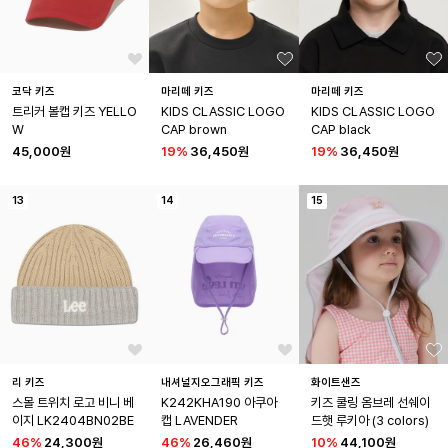
코닥 키즈
마리떼 키즈
마리떼 키즈
트리커 볼캡 키즈 YELLO
KIDS CLASSIC LOGO 
KIDS CLASSIC LOGO 
W
CAP brown
CAP black
45,000원
19
%
36,450원
19
%
36,450원
13
14
15
리 키즈
내셔널지오그래픽 키즈
화이트샌즈
스몰 트위치 로고 비니 베
K242KHA190 아쿠아
키즈 쿨링 옴브레 선쉐이
이지 LK2404BN02BE
캡 LAVENDER
드햇 루키아 (3 colors)
46
%
24,300원
46
%
26,460원
10
%
44,100원