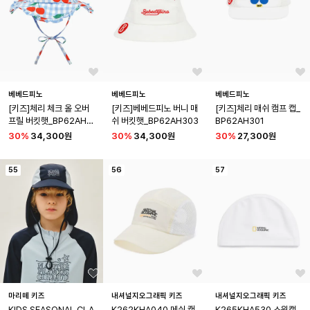
베베드피노
베베드피노
베베드피노
[키즈]체리 체크 올 오버 
[키즈]베베드피노 버니 매
[키즈]체리 매쉬 캠프 캡_
프릴 버킷햇_BP62AH4
쉬 버킷햇_BP62AH303
BP62AH301
65
30
%
34,300원
30
%
34,300원
30
%
27,300원
55
56
57
마리떼 키즈
내셔널지오그래픽 키즈
내셔널지오그래픽 키즈
KIDS SEASONAL CLA
K262KHA040 메쉬 캠
K265KHA530 스윔캡 