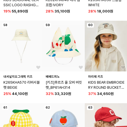
SSIC LOGO RASHGU
프캡 IVORY
WHITE
ARD FLAP CAP navy
19
%
55,890원
28
%
35,100원
28
%
18,000원
58
59
60
내셔널지오그래픽 키즈
베베드피노
마리떼 키즈
K265KHA570 리버서블
[키즈]후르츠 올 오버 버킷
KIDS BEAR EMBROIDE
햇 BEIGE
햇_BP61AH314
RY ROUND BUCKET H
AT beige
25
%
44,100원
32
%
33,320원
37
%
34,650원
61
62
63