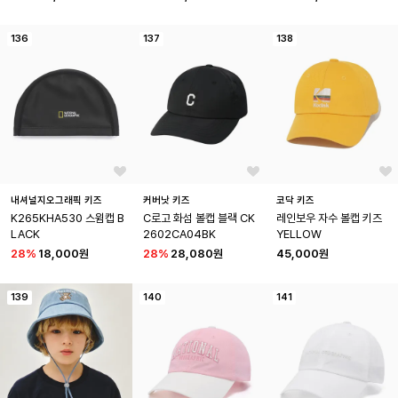
136
137
138
내셔널지오그래픽 키즈
커버낫 키즈
코닥 키즈
K265KHA530 스윔캡 B
C로고 화섬 볼캡 블랙 CK
레인보우 자수 볼캡 키즈 
LACK
2602CA04BK
YELLOW
28
%
18,000원
28
%
28,080원
45,000원
139
140
141