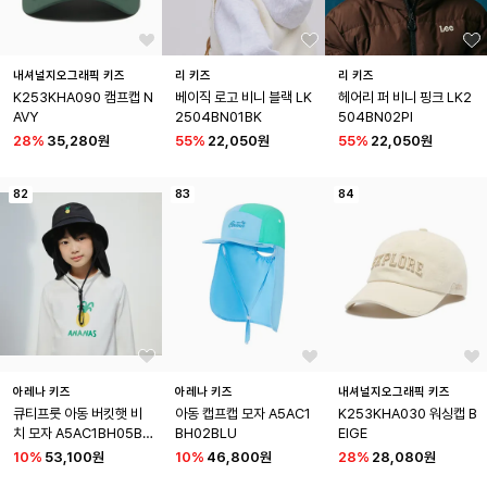
내셔널지오그래픽 키즈
리 키즈
리 키즈
K253KHA090 캠프캡 N
베이직 로고 비니 블랙 LK
헤어리 퍼 비니 핑크 LK2
AVY
2504BN01BK
504BN02PI
28
%
35,280원
55
%
22,050원
55
%
22,050원
82
83
84
아레나 키즈
아레나 키즈
내셔널지오그래픽 키즈
큐티프룻 아동 버킷햇 비
아동 캡프캡 모자 A5AC1
K253KHA030 워싱캡 B
치 모자 A5AC1BH05BL
BH02BLU
EIGE
K
10
%
53,100원
10
%
46,800원
28
%
28,080원