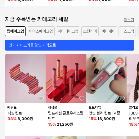
지금 주목받는 카테고리 세일
더보기
립메이크업
베이스메이크업
아이메이크업
스킨케어
바디케어
마스크팩
인기 카테고리를 할인 가격으로
에뛰드
정샘물
오드타입
클리오
픽싱 틴트
립프레션 글로우래스팅 
언씬 블러 틴트 14종
[BE
33
%
8,000원
틴트
15
%
18,800원
리오 
15
%
21,250원
트
18
%