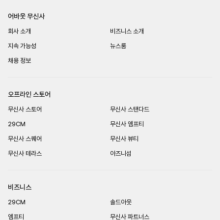
어바웃 무신사
회사 소개
비즈니스 소개
지속 가능성
뉴스룸
채용 정보
오프라인 스토어
무신사 스토어
무신사 스탠다드
29CM
무신사 엠프티
무신사 스퀘어
무신사 뷰티
무신사 테라스
아즈니섬
비즈니스
29CM
솔드아웃
엠프티
무신사 파트너스