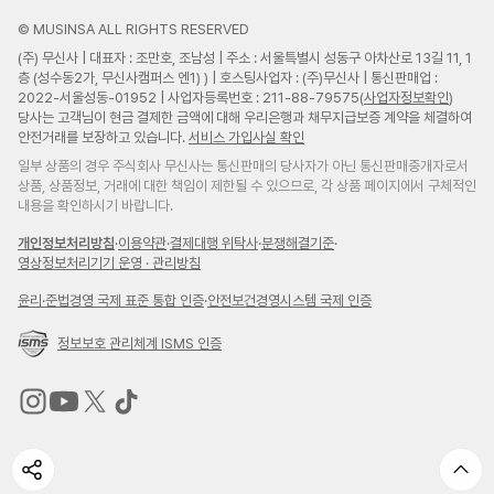
© MUSINSA ALL RIGHTS RESERVED
(주) 무신사 | 대표자 : 조만호, 조남성 | 주소 : 서울특별시 성동구 아차산로 13길 11, 1
층 (성수동2가, 무신사캠퍼스 엔1) ) | 호스팅사업자 : (주)무신사 | 통신판매업 :
2022-서울성동-01952 | 사업자등록번호 : 211-88-79575(
사업자정보확인
)
당사는 고객님이 현금 결제한 금액에 대해 우리은행과 채무지급보증 계약을 체결하여
안전거래를 보장하고 있습니다.
서비스 가입사실 확인
일부 상품의 경우 주식회사 무신사는 통신판매의 당사자가 아닌 통신판매중개자로서
상품, 상품정보, 거래에 대한 책임이 제한될 수 있으므로, 각 상품 페이지에서 구체적인
내용을 확인하시기 바랍니다.
개인정보처리방침
·
이용약관
·
결제대행 위탁사
·
분쟁해결기준
·
영상정보처리기기 운영 · 관리방침
윤리
·
준법경영 국제 표준 통합 인증
·
안전보건경영시스템 국제 인증
정보보호 관리체계 ISMS 인증
무
무
무
무
신
신
신
신
사
사
사
사