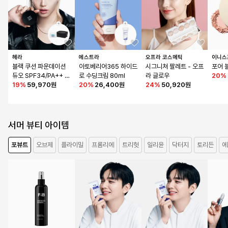
헤라
에스트라
오프라 코스메틱
이니스
블랙 쿠션 파운데이션 
아토베리어365 하이드
시그니쳐 팔레트 - 오프
포어 블
듀오 SPF34/PA++ 15
로 수딩크림 80ml
라 글로우
20
%
gx2 (본품15g+리필15
19
%
59,970원
20
%
26,400원
24
%
50,920원
g)
서머 뷰티 아이템
포뷰트
오브제
플라이밀
프롬리에
트리헛
일리윤
닥터지
토리든
에