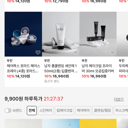
1개
10
%
14,120원
개
10
%
12,790원
버 BB크림 25호 보통
10
%
16,960원
10
%
무칸
무칸
무칸
무칸
헤어왁스 포마드 헤어스
남자 폼클렌징 세안제 1
남자 메이크업 프라이
두피케
프레이 (4종) 포마드왁
50ml(2종) 딥클렌져 2
머 30ml 모공집중커버
피마
스 1개 + 빗증정
10
%
14,120원
개
10
%
16,960원
10
%
16,960원
10
%
옵션비 별도
9,900원 하루특가
21:27:36
더보기
전체
스킨케어
립메이크업
헤어케어
클렌징/필링
마스크팩
브랜드