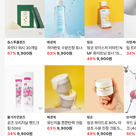
쥬스투클렌즈
에센픽
띵코
리엔케
파우더 워시 30개입
히아판토 수분진정 토너
띵코 모이스처 비타민 N
립 트
67
%
9,900원
63
%
9,900원
MF 화이트닝 토너 150
34
%
ml
49
%
9,900원
불가리안로즈
에센픽
띵코
브이앤
로즈 오리지날 핸드크
뮤신치올 쫀쫀탄력 크림
띵코 하이드로 80% 어
무드 
림 50ml
63
%
9,900원
성초 수분 진정 크림 50
크 (4c
34
%
9,900원
ml
49
%
9,900원
증정
50
%