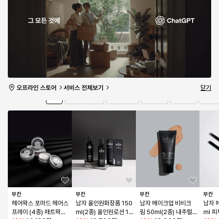
초코파이 말차쇼콜라 1
특가 마감
터 샤워 EDP 50ml
2P + 후레쉬베리 12P
16
%
19,500원
특가 마감
0개 남음
990
/
999개 남음
0개 남음
유의사항 보기
타임세일
2일 21:27:36
더보기
닫기
전체
프레그런스
스킨케어
헤어케어
뷰티 
브랜드
무칸
무칸
무칸
무칸
헤어왁스 포마드 헤어스
남자 올인원화장품 150
남자 메이크업 비비크
남자 
프레이 (4종) 매트왁스 
ml(2종) 올인원로션 1
림 50ml(2종) 내추럴커
ml 