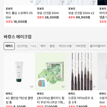
포뷰트
포뷰트
포뷰트
포뷰트
하드 홀딩 스프레이 25
보송 선크림 50ml
보송 선크림 50ml x2
마이크
0ml
38
%
28,000원
45
%
49,900원
앰플 
33
%
18,000원
33
%
바캉스 메이크업
에뛰드
오드타입
나스
헤라
블럽
자빈드서울
어바웃톤
홀리카홀리카
에뛰드
에뛰드
에뛰드
에뛰드
AC 클린업 약산성 클렌
[포시러브] 클라우드 필
드로잉 아이브로우 프
수분가
징 폼
터 쿠션 미니쿠션 기획
로 3개
5ml
30
%
6,300원
세트(+리필 2개 증정)
50
%
17,000원
34
%
7,900원
30
%