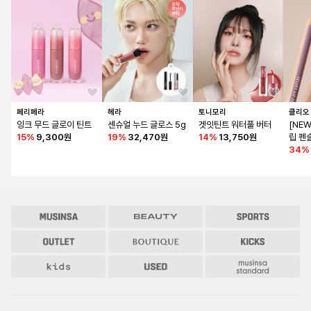
페리페라
헤라
토니모리
클리오
잉크 무드 글로이 틴트
센슈얼 누드 글로스 5g
겟잇틴트 워터풀 버터
[NE
15
%
9,300원
19
%
32,470원
14
%
13,750원
립 펜
프너 
34
%