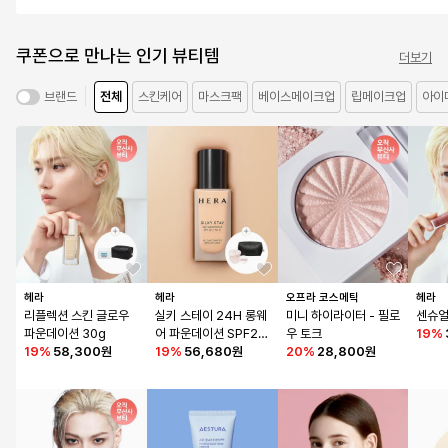
쿠폰으로 만나는 인기 뷰티템
더보기
전체
스킨케어
마스크팩
베이스메이크업
립메이크업
아이
브랜드
헤라
헤라
오프라 코스메틱
헤라
리플렉션 스킨 글로우 
실키 스테이 24H 롱웨
미니 하이라이터 - 필로
센슈얼
파운데이션 30g
어 파운데이션 SPF20/
우 토크
19
%
19
%
58,300원
PA++ 30g (옵션)
19
%
56,680원
20
%
28,800원