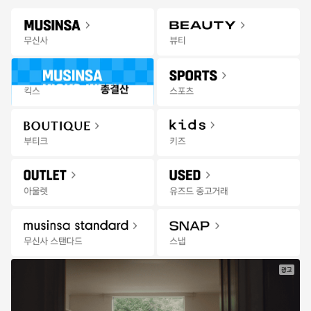
Gateway
무신사 앱 설치하고 다양한 혜택과 코디 팁을 받아보세요!
앱 열기
Menu
뷰티 상품을 검색해 보세요.
바이오더마
오프라인
추천
랭킹
세일
발매
3일 혜택
스토어
무
한정수량 선착순 특가
21:27:36
신
사
뷰
티
|
세
일
광고
한정수량
특가마감
특가마감
오리온
오드타입
무신사 스탠다드 뷰티
오뜨 애플파이 10P + 
언씬 듀 글로우 밤 9종
무신사 스탠다드 애프