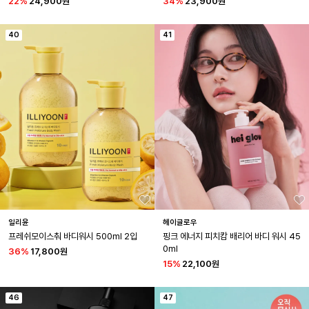
22
%
24,900원
34
%
23,900원
40
41
일리윤
헤이글로우
프레쉬모이스춰 바디워시 500ml 2입
핑크 에너지 피치캄 배리어 바디 워시 45
0ml
36
%
17,800원
15
%
22,100원
46
47