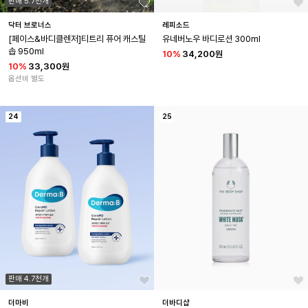
판매 5.7천개
닥터 브로너스
레피소드
[페이스&바디클렌저]티트리 퓨어 캐스틸 
유네버노우 바디로션 300ml
솝 950ml
10
%
34,200원
10
%
33,300원
옵션비 별도
24
25
판매 4.7천개
더마비
더바디샵