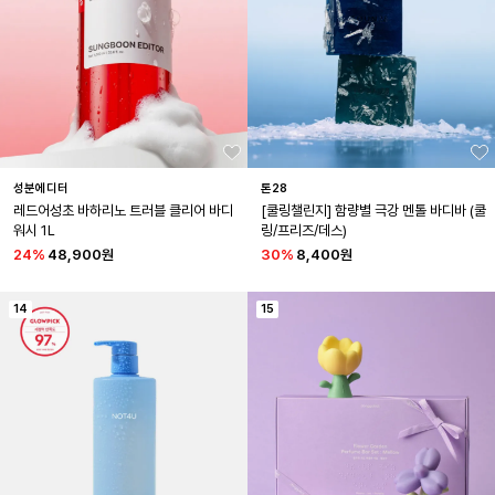
성분에디터
톤28
레드어성초 바하리노 트러블 클리어 바디
[쿨링챌린지] 함량별 극강 멘톨 바디바 (쿨
워시 1L
링/프리즈/데스)
24
%
48,900원
30
%
8,400원
14
15