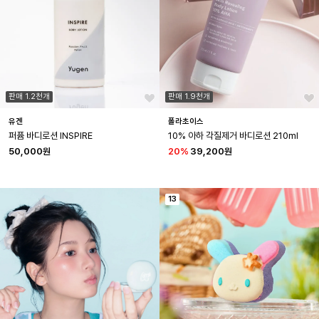
판매 1.2천개
판매 1.9천개
유겐
폴라초이스
퍼퓸 바디로션 INSPIRE
10% 아하 각질제거 바디로션 210ml
50,000원
20
%
39,200원
13