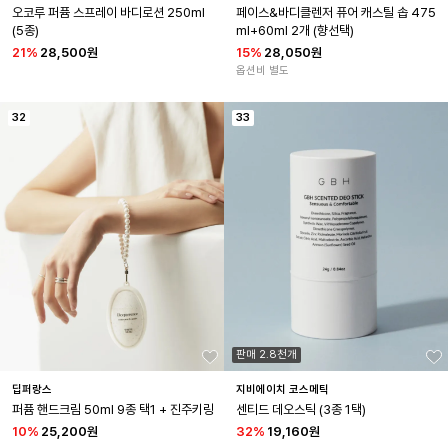
오코루 퍼퓸 스프레이 바디로션 250ml 
페이스&바디클렌저 퓨어 캐스틸 솝 475
(5종)
ml+60ml 2개 (향선택)
21
%
28,500원
15
%
28,050원
옵션비 별도
32
33
판매 2.8천개
딥퍼랑스
지비에이치 코스메틱
퍼퓸 핸드크림 50ml 9종 택1 + 진주키링
센티드 데오스틱 (3종 1택)
10
%
25,200원
32
%
19,160원