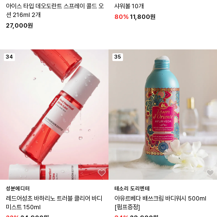
아이스 타입 데오도란트 스프레이 콜드 오
샤워볼 10개
션 216ml 2개
80
%
11,800원
27,000원
34
35
성분에디터
테소리 도리엔테
레드어성초 바하리노 트러블 클리어 바디 
아유르베다 배쓰크림 바디워시 500ml 
미스트 150ml
[펌프증정]