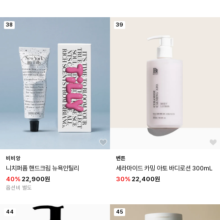
38
39
비비앙
벤튼
니치퍼퓸 핸드크림 뉴욕인틸리
세라마이드 카밍 아토 바디로션 300mL
40
%
22,900원
30
%
22,400원
옵션비 별도
44
45