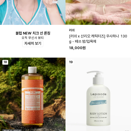
러쉬
블럽 NEW 치크 선 론칭
[러쉬 x 산리오 캐릭터즈] 우사하나  130
오직 무신사 뷰티
g - 배쓰 밤/입욕제
자세히 보기
18,000원
18
19