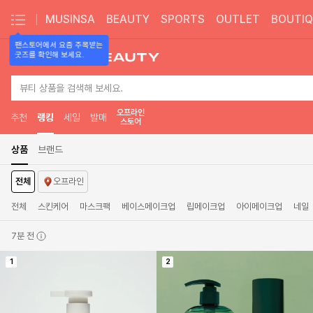
MUSINSA
BEAUTY
SPORTS
OUTLET
BOUTIQ
팬스토어에서 요즘 주목받는

굿즈를 확인해 보세요.
뷰티 상품을 검색해 보세요.
오프라인
추천
랭킹
세일
발매
스토어
무
상품
브랜드
신
사
전체
오프라인
뷰
티
전체
스킨케어
마스크팩
베이스메이크업
립메이크업
아이메이크업
네일
|
랭
7분 전
킹
1
2