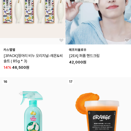
카스텔벨
애프터블로우
[3PACK]정어리 비누 오리지널-레몬&씨
[2EA] 퍼퓸 핸드크림
솔트 ( 85g * 3)
42,000원
14
%
46,500원
16
17