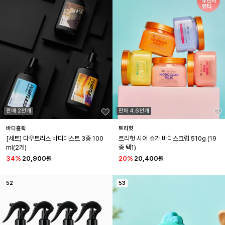
판매 2천개
판매 4.6천개
바디홀릭
트리헛
[세트] 다우트리스 바디미스트 3종 100
트리헛 시어 슈가 바디스크럽 510g (19
ml(2개)
종 택1)
34
%
20,900원
20
%
20,400원
52
53