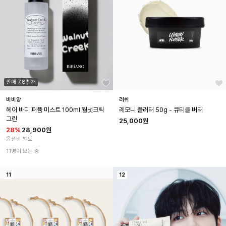
판매 7.8천개
비비앙
러쉬
헤어 바디 퍼퓸 미스트 100ml 월넛크릭
레모니 플러터 50g - 큐티클 버터
그린
25,000원
28
%
28,900원
옵션비 별도
11명이 보는 중
11
12