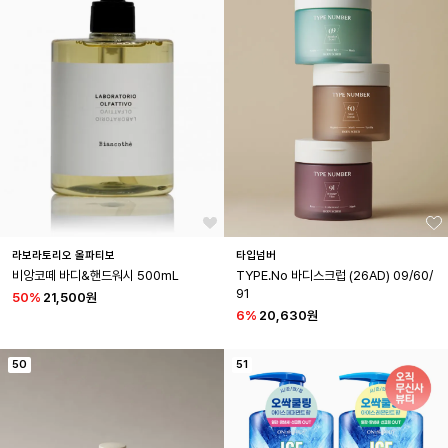
라보라토리오 올파티보
타입넘버
비앙코떼 바디&핸드워시 500mL
TYPE.No 바디스크럽 (26AD) 09/60/
91
50
%
21,500원
6
%
20,630원
50
51