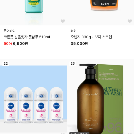
온더바디
러쉬
코튼풋 발을씻자 풋샴푸 510ml
오렌지 330g - 보디 스크럽
50
%
6,900원
35,000원
22
23