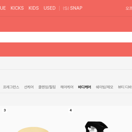
UE
KICKS
KIDS
USED
SNAP
오프
프레그런스
선케어
클렌징/필링
헤어케어
바디케어
쉐이빙/제모
뷰티 디바
3
4