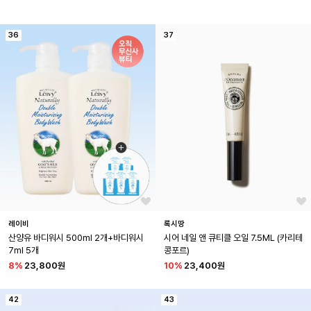
36
37
레이비
록시땅
산양유 바디워시 500ml 2개+바디워시 
시어 네일 앤 큐티클 오일 7.5ML (카리테 
7ml 5개
콩포르)
8
%
23,800원
10
%
23,400원
42
43