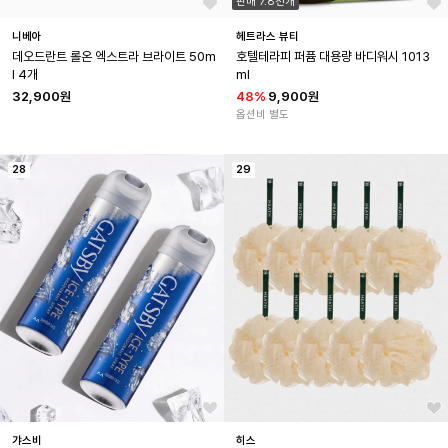
판매 7.8천개
니베아
헤트라스 뷰티
데오드란트 롤온 엑스트라 브라이트 50m
호텔테라피 퍼퓸 대용량 바디워시 1013
l 4개
ml
32,900원
48
%
9,900원
옵션비 별도
28
29
갸스비
히스