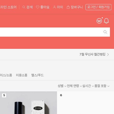
라인 스토어
검색
좋아요
마이
장바구니
7월 무신사 월간랭킹
이스/소품
미용소품
헬스/푸드
성별
전체 연령
실시간
품절 포함
5
6