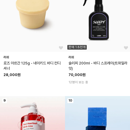
판매 1.8천개
러쉬
러쉬
로즈 아르간 125g - 네이키드 바디 컨디
슬리피 200ml - 바디 스프레이(트와일라
셔너
잇)
28,000원
70,000원
12명이 보는 중
9
10