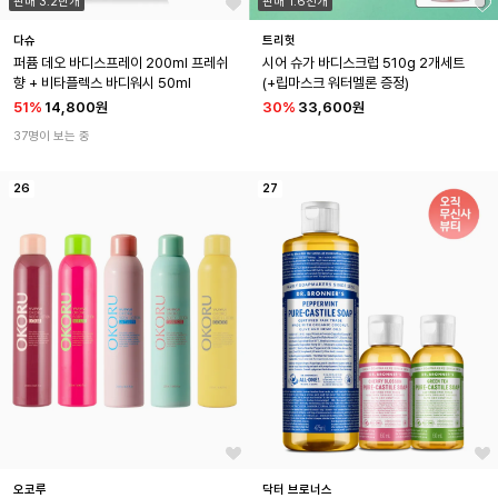
판매 3.2만개
판매 1.6천개
다슈
트리헛
퍼퓸 데오 바디스프레이 200ml 프레쉬
시어 슈가 바디스크럽 510g 2개세트
향 + 비타플렉스 바디워시 50ml
(+립마스크 워터멜론 증정)
51
%
14,800원
30
%
33,600원
37명이 보는 중
26
27
오코루
닥터 브로너스