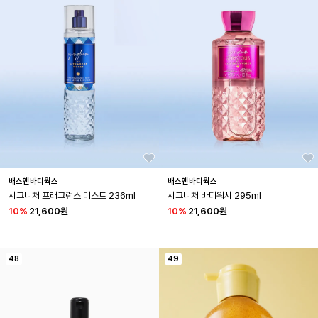
배스앤바디웍스
배스앤바디웍스
시그니처 프래그런스 미스트 236ml
시그니처 바디워시 295ml
10
%
21,600원
10
%
21,600원
48
49