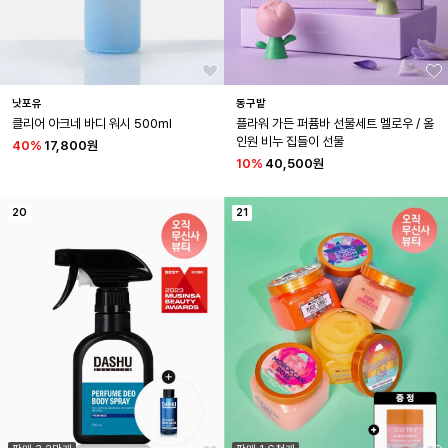
낫포유
동구밭
클리어 아크네 바디 워시 500ml
플라워 가든 퍼퓸바 선물세트 멜로우 / 올
인원 비누 집들이 선물
40
%
17,800원
10
%
40,500원
20
21