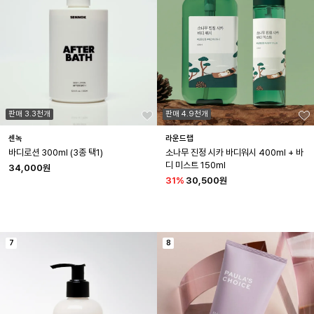
판매 3.3천개
판매 4.9천개
센녹
라운드랩
바디로션 300ml (3종 택1)
소나무 진정 시카 바디워시 400ml + 바
디 미스트 150ml
34,000원
31
%
30,500원
7
8