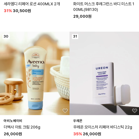
세라엠디 리페어 로션 400MLX 2개
화이트 머스크 후레그런스 바디 미스트 1
00ML(98130)
31
%
30,500원
29,000원
30
31
아비노베이비
우레온
더멕사 아토 크림 206g
우레온 모이스처 리페어 바디스틱 22g
26,000원
35
%
26,000원