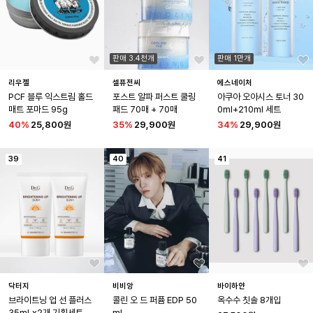
판매 3.4천개
판매 1만개
리우젤
셀퓨전씨
에스네이처
PCF 블루 익스트림 홀드 
포스트 알파 퍼스트 쿨링 
아쿠아 오아시스 토너 30
매트 포마드 95g
패드 70매 + 70매
0ml+210ml 세트
40
%
25,800원
35
%
29,900원
34
%
29,900원
39
40
41
닥터지
비비앙
바이하얀
브라이트닝 업 선 플러스 
콜린 오 드 퍼퓸 EDP 50
옥수수 칫솔 8개입
35mLx2개 기획세트
ml