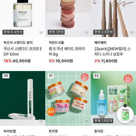
판매 6.4천개
판매 1천개
판매 2.5만개
무신사 스탠다드 뷰티
자빈드서울
페리페라
무신사 스탠다드 코코모 E
윙크 쿠션 쉐이드 프라이
[2pack][NEW컬러] 스
DP 50ml
머 8g
피디 스키니 브로우
18
%
40,900원
5
%
19,000원
2
%
11,800원
30
31
32
판매 1.5천개
바이브랩
트리헛
토리든