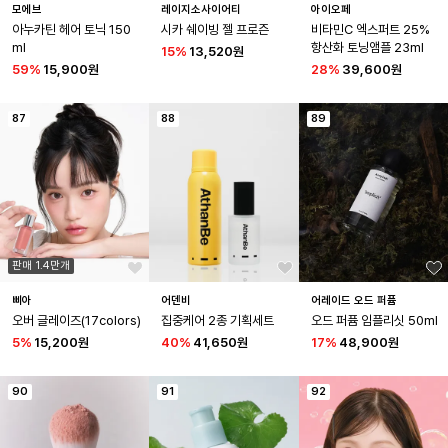
모에브
레이지소사이어티
아이오페
아누카틴 헤어 토닉 150
시카 쉐이빙 젤 프로즌
비타민C 엑스퍼트 25% 
ml
항산화 토닝앰플 23ml
15
%
13,520원
59
%
15,900원
28
%
39,600원
87
88
89
판매 1.4만개
삐아
어덴비
어레이드 오드 퍼퓸
오버 글레이즈(17colors)
집중케어 2종 기획세트
오드 퍼퓸 임플리싯 50ml
5
%
15,200원
40
%
41,650원
17
%
48,900원
90
91
92