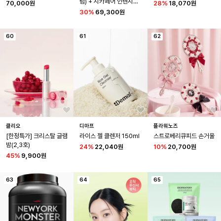
럼) + 시카페어 인텐시브 
70,000원
28
%
18,070원
리페어 젤 크림 7ml 5개
30
%
69,300원
60
61
62
클리오
디마프
플라워노즈
[한정특가] 크리스탈 글램 
라이스 젤 클렌저 150ml
스트로베리큐피드 손거울
밤(2,3호)
24
%
22,040원
10
%
20,700원
45
%
9,900원
63
64
65