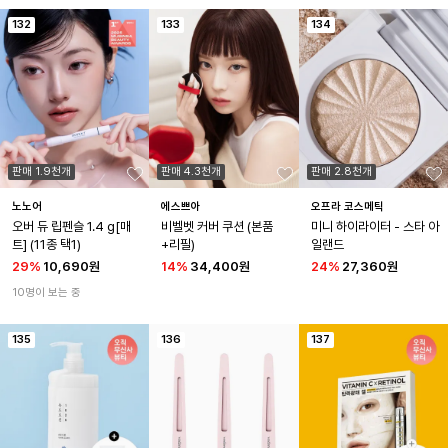
132
133
134
판매 1.9천개
판매 4.3천개
판매 2.8천개
노노어
에스쁘아
오프라 코스메틱
오버 듀 립펜슬 1.4 g[매
비벨벳 커버 쿠션 (본품
미니 하이라이터 - 스타 아
트] (11종 택1)
+리필)
일랜드
29
%
10,690원
14
%
34,400원
24
%
27,360원
10명이 보는 중
135
136
137