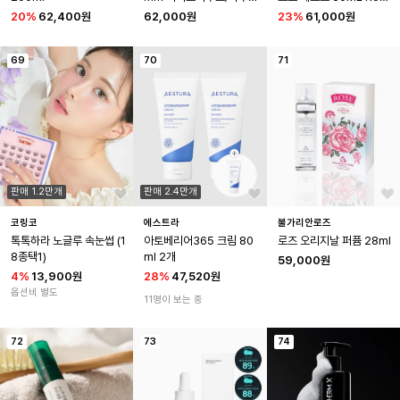
핑크
e Zest
20
%
62,400원
62,000원
23
%
61,000원
69
70
71
판매 1.2만개
판매 2.4만개
코링코
에스트라
불가리안로즈
톡톡하라 노글루 속눈썹 (1
아토베리어365 크림 80
로즈 오리지날 퍼퓸 28ml
8종택1)
ml 2개
59,000원
4
%
13,900원
28
%
47,520원
옵션비 별도
11명이 보는 중
72
73
74