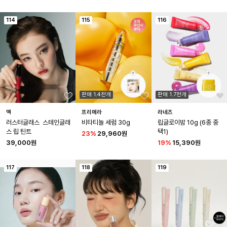
114
115
116
판매 1.4천개
판매 1.7천개
맥
프리메라
라네즈
러스터글래스  스테인글래
비타티놀 세럼 30g
립글로이밤 10g (6종 중 
스 립 틴트
택1)
23
%
29,960원
39,000원
19
%
15,390원
117
118
119