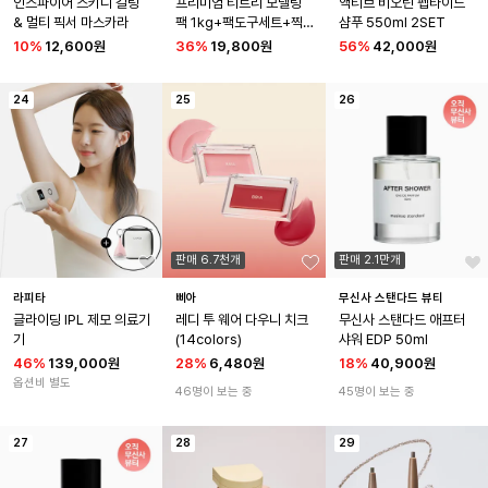
인스파이어 스키니 컬링 
프리미엄 티트리 모델링
액티브 비오틴 펩타이드 
& 멀티 픽서 마스카라
팩 1kg+팩도구세트+찍찍
샴푸 550ml 2SET
이헤어밴드 증정 홈에스테
10
%
12,600원
36
%
19,800원
56
%
42,000원
틱 5종세트
24
25
26
판매 6.7천개
판매 2.1만개
라피타
삐아
무신사 스탠다드 뷰티
글라이딩 IPL 제모 의료기
레디 투 웨어 다우니 치크
무신사 스탠다드 애프터 
기
(14colors)
샤워 EDP 50ml
46
%
139,000원
28
%
6,480원
18
%
40,900원
옵션비 별도
46명이 보는 중
45명이 보는 중
27
28
29