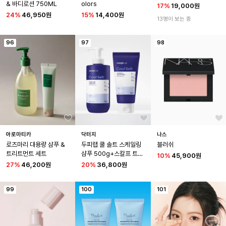
& 바디로션 750ML
olors
17
%
19,000원
24
%
46,950원
15
%
14,400원
13명이 보는 중
96
97
98
아로마티카
닥터지
나스
로즈마리 대용량 샴푸 & 
두피랩 쿨 솔트 스케일링 
블러쉬
트리트먼트 세트
샴푸 500g+스칼프 트리
10
%
45,900원
트먼트 300g
27
%
46,200원
20
%
36,800원
99
100
101