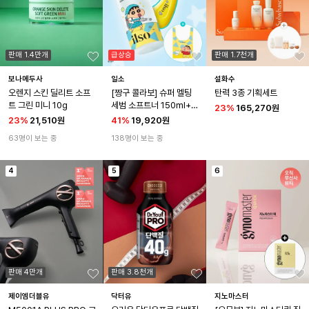
판매 1.4만개
급상승
판매 1.7천개
보나메두사
일소
설화수
오렌지 스킨 딜리트 소프
[짱구 콜라보] 슈퍼 멜팅 
탄력 3종 기획세트
트 그린 미니 10g
세범 소프트너 150ml+착
23
%
165,270원
붙 코튼 패드+ 딥 클린 마
23
%
21,510원
41
%
19,920원
스터 +마켓백
63명이 보는 중
138명이 보는 중
4
5
6
판매 4만개
판매 3.8천개
제이엠더블유
닥터유
지노마스터