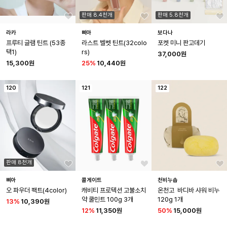
판매 8.4천개
판매 5.8천개
라카
삐아
보다나
프루티 글램 틴트 (53종 
라스트 벨벳 틴트(32colo
포켓 미니 판고데기
택1)
rs)
37,000원
15,300원
25
%
10,440원
120
121
122
판매 8천개
삐아
콜게이트
천비누솝
오 파우더 팩트(4color)
캐비티 프로텍션 고불소치
온천고  바디바 샤워 비누 
약 쿨민트 100g 3개
120g 1개
13
%
10,390원
12
%
11,350원
50
%
15,000원