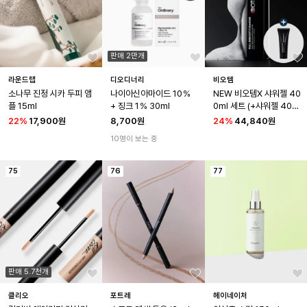
판매 2만개
라운드랩
디오디너리
비오템
소나무 진정 시카 두피 앰
나이아신아마이드 10％ 
NEW 비오템X 샤워젤 40
플 15ml
+ 징크 1％ 30ml
0ml 세트 (+샤워젤 40m
l)
22
%
17,900원
8,700원
24
%
44,840원
10명이 보는 중
75
76
77
판매 5.7천개
클리오
포트레
헤이네이처