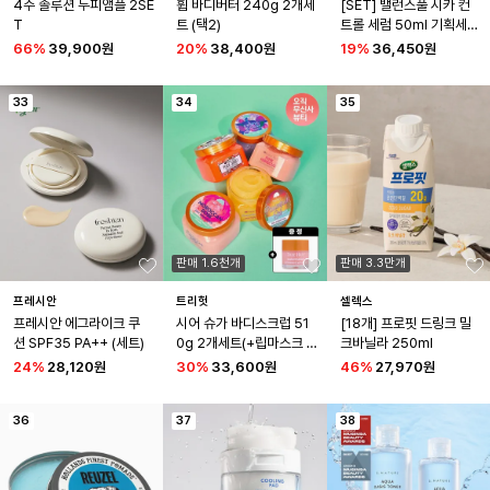
4주 솔루션 두피앰플 2SE
휩 바디버터 240g 2개세
[SET] 밸런스풀 시카 컨
T
트 (택2)
트롤 세럼 50ml 기획세
트 (시카 컨트롤 세럼 10m
66
%
39,900원
20
%
38,400원
19
%
36,450원
l X 2개+시카마스크 1매)
+다이브인 세럼 50ml 
33
34
(+시카 컨트롤 마스크 1
35
매)
판매 1.6천개
판매 3.3만개
프레시안
트리헛
셀렉스
프레시안 에그라이크 쿠
시어 슈가 바디스크럽 51
[18개] 프로핏 드링크 밀
션 SPF35 PA++ (세트)
0g 2개세트(+립마스크 
크바닐라 250ml
워터멜론 증정)
24
%
28,120원
30
%
33,600원
46
%
27,970원
36
37
38