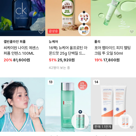
급상승
캘빈클라인 퍼퓸
뉴케어
풀리
씨케이원 나이트 에센스 
16팩) 뉴케어 올프로틴 아
포어 펩타이드 피지 멜팅 
퍼퓸 인텐스 100ML
몬드맛 25g 단백질 드링
크림 투 오일 50ml
크 245ml
20
%
81,600원
51
%
25,920원
19
%
17,800원
42명이 보는 중
13
14
판매 1.1천개