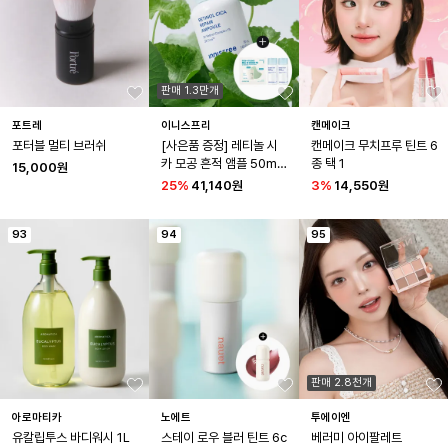
판매 1.3만개
포트레
이니스프리
캔메이크
포터블 멀티 브러쉬
[사은품 증정] 레티놀 시
캔메이크 무치프루 틴트 6
카 모공 흔적 앰플 50mL 
종 택 1
15,000원
+ 10mL 2개 + 시카 흔적 
25
%
41,140원
3
%
14,550원
패드 2매
93
94
95
판매 2.8천개
아로마티카
노에트
투에이엔
유칼립투스 바디워시 1L 
스테이 로우 블러 틴트 6c
베러미 아이팔레트