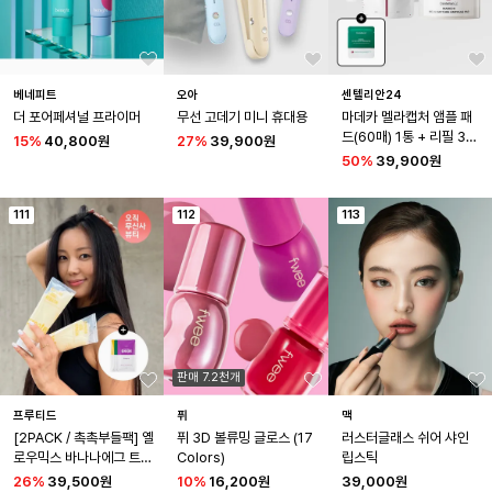
베네피트
오아
센텔리안24
더 포어페셔널 프라이머
무선 고데기 미니 휴대용
마데카 멜라캡처 앰플 패
드(60매) 1통 + 리필 3팩 
15
%
40,800원
27
%
39,900원
(모공 앰플패드 체험용2
50
%
39,900원
매 증정)
111
112
113
판매 7.2천개
프루티드
퓌
맥
[2PACK / 촉촉부들팩] 옐
퓌 3D 볼류밍 글로스 (17 
러스터글래스 쉬어 샤인 
로우믹스 바나나에그 트리
Colors)
립스틱
트먼트 듀오
26
%
39,500원
10
%
16,200원
39,000원