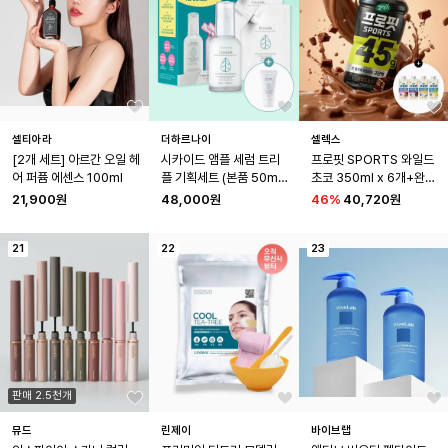
셀티아라
더하르나이
셀렉스
[2개 세트] 아르간 오일 헤
시카이드 앰플 세럼 트리
프로핏 SPORTS 와일드 
어 퍼퓸 에센스 100ml
플 기획세트 (본품 50ml 
초코 350ml x 6개+완전
+ 리필 50ml 2개)+시카
단백질(4종 중 택1) 250
21,900원
48,000원
46
%
40,720원
이드 크림 30ml 증정
ml 18개
21
22
23
판매 2.5천개
뮤드
린제이
바이브랩