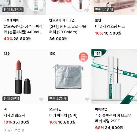
판매 8.3천개
판매 1.4만개
라보에이치
엔트로피 메이크업
롬앤
탈모증상완화 샴푸 두피강
[2+1] 참 틴트 글로우/블
더 쥬시 래스팅 틴트
화 (본품+리필) 400ml 2
러리 (20 Colors)
16
%
10,900원
입 기획 + 증정
40
%
28,800원
36,000원
129
130
131
판매 3천개
판매 1.7천개
맥
오드타입
바이브랩
맥시멀 립스틱
미러 파우치 [실버]
4주 솔루션 헤어 브로우 
래쉬 세럼 2SET
10
%
35,100원
10
%
10,800원
68
%
34,900원
31명이 보는 중