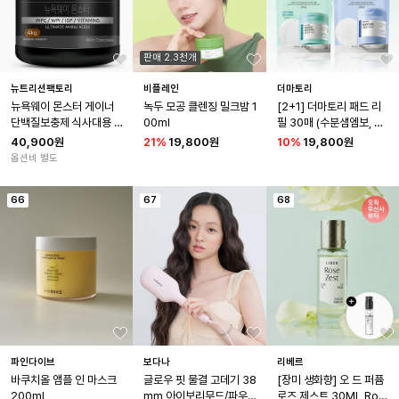
판매 2.3천개
뉴트리션팩토리
비플레인
더마토리
뉴욕웨이 몬스터 게이너 
녹두 모공 클렌징 밀크밤 1
[2+1] 더마토리 패드 리
단백질보충제 식사대용 2
00ml
필 30매 (수분샘엠보, 진
kg 4kg
정거즈, 클리어 블랙)
40,900원
21
%
19,800원
10
%
19,800원
옵션비 별도
66
67
68
파인다이브
보다나
리베르
바쿠치올 앰플 인 마스크 
글로우 핏 물결 고데기 38
[장미 생화향] 오 드 퍼퓸 
200ml
mm 아이보리무드/파우더
로즈 제스트 30ML Ros