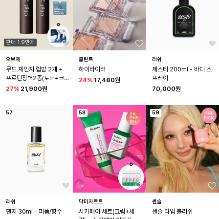
판매 1.9만개
오브제
글린트
러쉬
무드 체인지 립밤 2개 + 
하이라이터
제스티 200ml - 바디 스
프로틴장벽2종(토너+크
프레이
24
%
17,480원
림) 샤쉐
27
%
21,900원
70,000원
57
58
59
러쉬
닥터자르트
센슬
팬지 30ml - 퍼퓸/향수
시카페어 세트(크림+세
센슬 타임 블러쉬