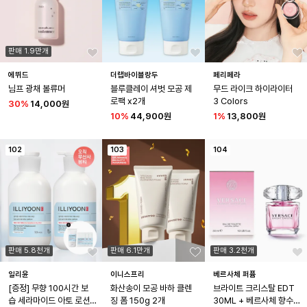
판매 1.9만개
에뛰드
더랩바이블랑두
페리페라
님프 광채 볼류머
블루클레이 셔벗 모공 제
무드 라이크 하이라이터 
로팩 x2개
3 Colors
30
%
14,000원
10
%
44,900원
1
%
13,800원
102
103
104
판매 5.8천개
판매 6.1만개
판매 3.2천개
일리윤
이니스프리
베르사체 퍼퓸
[증정] 무향 100시간 보
화산송이 모공 바하 클렌
브라이트 크리스탈 EDT 
습 세라마이드 아토 로션 
징 폼 150g 2개
30ML + 베르사체 향수샘