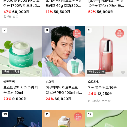
M5001A PLUS PRO 고
오리온 닥터유프로 단백질
[오무뷰] 지노마스터퀵 질
성능 1700W 터보 BLD
드링크 40g 초코(350m
유산균 1개월+이노시톨1
C 항공모터 헤어 드라이기
l) x 20팩
개월
47
%
69,000원
17
%
59,500원
52
%
56,900원
옵션비 별도
7
8
9
판매 1.1만개
판매 22만개
셀퓨전씨
비오템
오드타입
포스트 알파 시카 카밍 다
아쿠아파워 어드밴스드 
언씬 벌룬 틴트 16종
운 크림 50ml
젤 로션 PRO 100ml 세트
44
%
12,250원
(+아쿠아파워 클렌저 40
73
%
9,900원
24
%
69,920원
860명이 보는 중
ml, 젤 PRO 20ml)
10
11
12