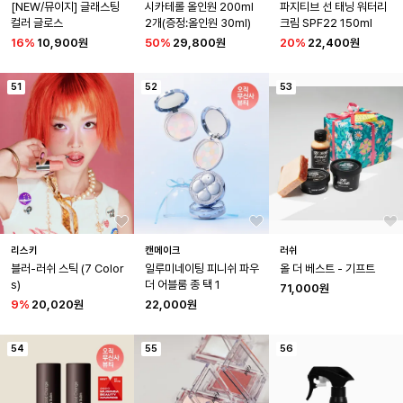
[NEW/뮤이지] 글래스팅 
시카테롤 올인원 200ml 
파지티브 선 태닝 워터리 
컬러 글로스
2개(증정:올인원 30ml)
크림 SPF22 150ml
16
%
10,900원
50
%
29,800원
20
%
22,400원
51
52
53
리스키
캔메이크
러쉬
블러-러쉬 스틱 (7 Color
일루미네이팅 피니쉬 파우
올 더 베스트 - 기프트
s)
더 어블룸 종 택 1
71,000원
9
%
20,020원
22,000원
54
55
56