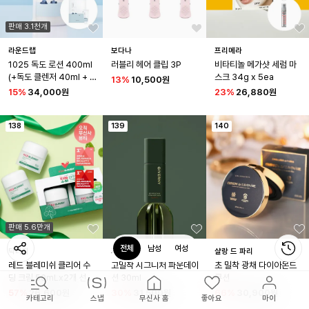
판매 3.1천개
라운드랩
보다나
프리메라
1025 독도 로션 400ml
러블리 헤어 클립 3P
비타티놀 메가샷 세럼 마
(+독도 클렌저 40ml + 워
스크 34g x 5ea
13
%
10,500원
터겔 마스크 1매 증정)
15
%
34,000원
23
%
26,880원
138
139
140
판매 5.6만개
전체
남성
여성
닥터지
지베르니
샬랑 드 파리
레드 블레미쉬 클리어 수
고밀착 시그니처 파운데이
초 밀착 광채 다이아몬드 
딩 크림 50mLx2개 선물
션 30ml
쿠션
하기 세트
57
%
26,600원
30
%
31,500원
66
%
30,900원
브랜드
스냅
무신사 홈
좋아요
마이