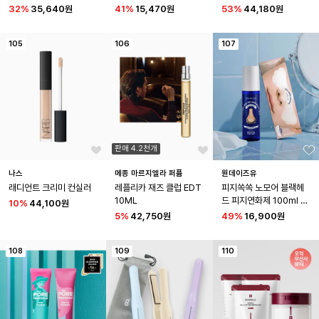
564ml 2입
플 (쇼핑백증정)]
32
%
35,640원
41
%
15,470원
53
%
44,180원
105
106
107
판매 4.2천개
나스
메종 마르지엘라 퍼퓸
원데이즈유
래디언트 크리미 컨실러
레플리카 재즈 클럽 EDT 
피지쏙쏙 노모어 블랙헤
10ML
드 피지연화제 100ml 스
10
%
44,100원
페셜세트
5
%
42,750원
49
%
16,900원
108
109
110