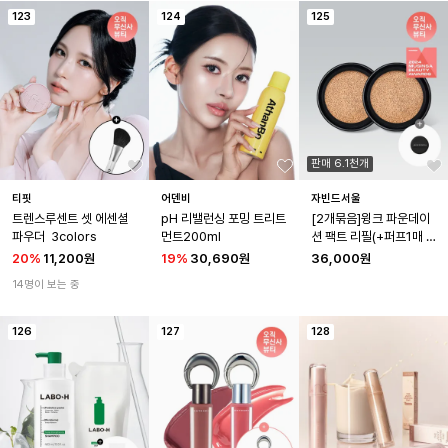
123
124
125
판매 6.1천개
티핏
어덴비
자빈드서울
트렌스루센트 셋 에센셜 
pH 리밸런싱 포밍 트리트
[2개묶음]윙크 파운데이
파우더  3colors
먼트200ml
션 팩트 리필(+퍼프1매 증
정)
20
%
11,200원
19
%
30,690원
36,000원
14명이 보는 중
126
127
128