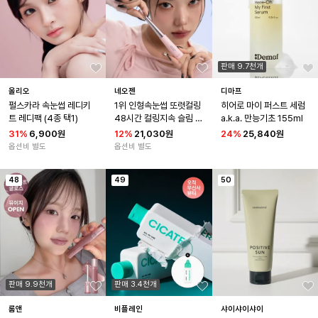
판매 9.7천개
올리오
네오젠
디마프
펄스카라 속눈썹 레디키
1위 인형속눈썹 또렷컬링 
히어로 마이 퍼스트 세럼 
트 레디팩 (4종 택1)
48시간 컬링지속 슬림 메
a.k.a. 만능기초 155ml
탈 마스카라
31
%
6,900원
12
%
21,030원
24
%
25,840원
옵션비 별도
옵션비 별도
48
49
50
판매 9.9천개
판매 3.4천개
롬앤
비플레인
샤이샤이샤이