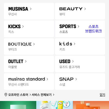
Gateway
무신사 앱 설치하고 다양한 혜택과 코디 팁을 받아보세요!
앱 열기
Menu
뷰티 상품을 검색해 보세요.
오프라인
추천
랭킹
세일
발매
스토어
무
7월 무신사 월간랭킹
상품
브랜드
신
사
전체
오프라인
뷰
티
전체
스킨케어
마스크팩
베이스메이크업
립메이크업
아이메이크업
네일
|
랭
21분 전
성별
전체 연령
실시간
품절 포함
킹
1
2
3
닫기