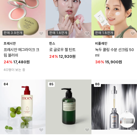
판매 3.9천개
판매 1.8만개
판매 1.8천개
프레시안
힌스
비플레인
프레시안 에그라이크 크
로 글로우 젤 틴트
녹두 쿨링 수분 선크림 50
림 블러쉬
ml
24
%
12,920원
24
%
17,480원
36
%
15,900원
40명이 보는 중
84
85
86