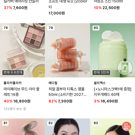
킬커버 에어리핏 컨실러
소프트 데생 듀오 (2color
어성초 스킨 150ml
s)
37
%
7,600원
10
%
22,500원
17,000원
78
79
80
판매 9.8천개
판매 3천개
홀리카홀리카
메디필
셀리맥스
마이페이브 무드 아이 팔
히알 콤부차 티톡스 앰플 
[+노니마스크팩1매 증정]
레트 16종
50ml (소비기한 2027-
지우개패드 60매
04-07)
40
%
16,800원
82
%
7,300원
3
%
16,490원
132명이 보는 중
81
82
83