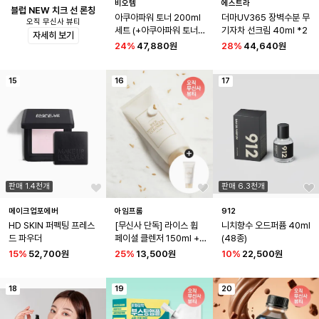
비오템
에스트라
블럽 NEW 치크 선 론칭
아쿠아파워 토너 200ml 
더마UV365 장벽수분 무
오직 무신사 뷰티
세트 (+아쿠아파워 토너 6
기자차 선크림 40ml *2
자세히 보기
0ml)
24
%
47,880원
28
%
44,640원
15
16
17
판매 1.4천개
판매 6.3천개
메이크업포에버
아임프롬
912
HD SKIN 퍼펙팅 프레스
[무신사 단독] 라이스 휩 
니치향수 오드퍼퓸 40ml 
드 파우더
페이셜 클렌저 150ml + 
(48종)
라이스 클렌저 30ml 증정
15
%
52,700원
25
%
13,500원
10
%
22,500원
18
19
20