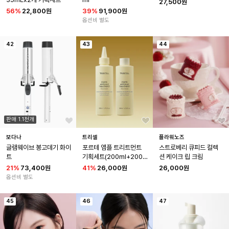
27,500원
56
%
22,800원
39
%
91,900원
옵션비 별도
42
43
44
판매 1.1천개
보다나
트리셀
플라워노즈
글램웨이브 봉고데기 화이
포르테 앰플 트리트먼트 
스트로베리 큐피드 컬렉
트
기획세트(200ml+200m
션 케이크 립 크림
l)
21
%
73,400원
41
%
26,000원
26,000원
옵션비 별도
45
46
47