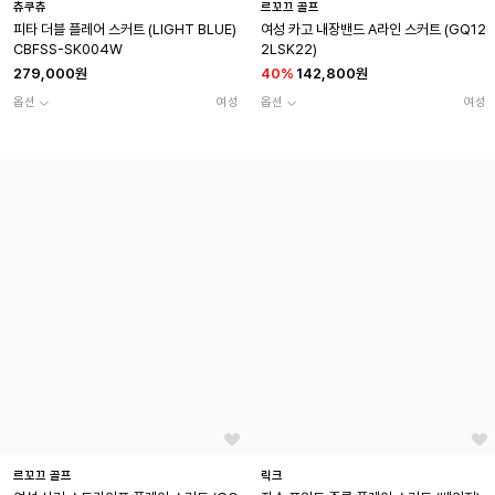
츄쿠츄
르꼬끄 골프
피타 더블 플레어 스커트 (LIGHT BLUE)
여성 카고 내장밴드 A라인 스커트 (GQ12
CBFSS-SK004W
2LSK22)
279,000원
40
%
142,800원
옵션
여성
옵션
여성
르꼬끄 골프
릭크