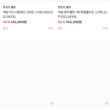
르꼬끄 골프
르꼬끄 골프
여성 카고 내장밴드 A라인 스커트 (GQ12
여성 장식벨트 TR 변형플리츠 스커트 (G
2LSK22)
P322LSK93)
40
%
142,800원
60
%
103,200원
옵션
여성
옵션
여성