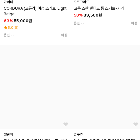
아이더
오프그리드
CORDURA (코듀라) 여성 스커트_Light
코튼 스판 벨티드 롱 스커트-카키
Beige
50
%
39,500원
63
%
55,000원
옵션
여성
5.0
(
6
)
옵션
여성
챌린저
츄쿠츄