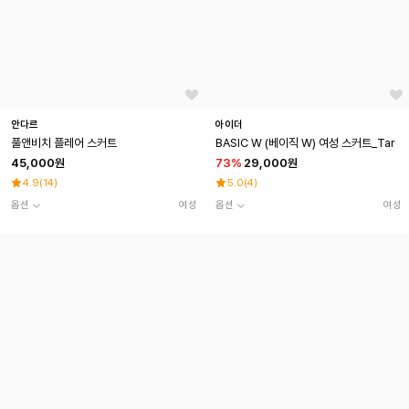
안다르
아이더
풀앤비치 플레어 스커트
BASIC W (베이직 W) 여성 스커트_Tar
45,000원
73
%
29,000원
4.9
(
14
)
5.0
(
4
)
옵션
여성
옵션
여성