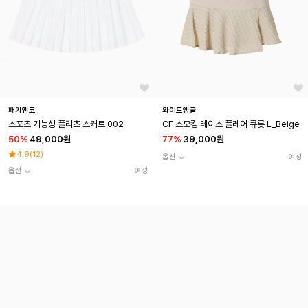
패기앤코
와이드앵글
스포츠 기능성 플리츠 스커트 002
CF 스모킹 레이스 플레어 큐롯 L_Beige
50
%
49,000원
77
%
39,000원
4.9
(
12
)
옵션
여성
옵션
여성