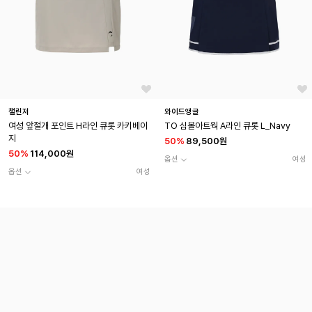
챌린저
와이드앵글
여성 앞절개 포인트 H라인 큐롯 카키베이
TO 심볼아트웍 A라인 큐롯 L_Navy
지
50
%
89,500원
50
%
114,000원
옵션
여성
옵션
여성