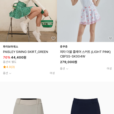
파이브아워스
츄쿠츄
PAISLEY SWING SKIRT_GREEN
피타 더블 플레어 스커트 (LIGHT PINK)
CBFSS-SK004W
70
%
44,400원
279,000원
옵션비 별도
4.0
(
3
)
옵션
여성
옵션
여성