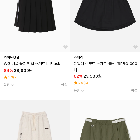
와이드앵글
스페리
WG 버클 플리츠 랩 스커트 L_Black
데일리 컴포트 스커트_블랙 [SPRQ_000
1]
84
%
39,000원
62
%
25,900원
4.3
(
7
)
5.0
(
5
)
옵션
여성
옵션
여성