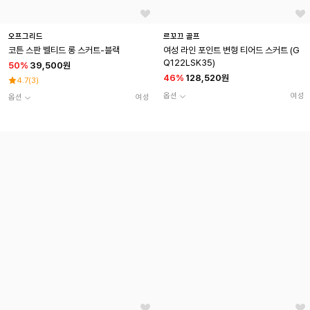
오프그리드
르꼬끄 골프
코튼 스판 벨티드 롱 스커트-블랙
여성 라인 포인트 변형 티어드 스커트 (G
Q122LSK35)
50
%
39,500원
46
%
128,520원
4.7
(
3
)
옵션
여성
옵션
여성