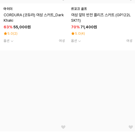
아이더
르꼬끄 골프
CORDURA (코듀라) 여성 스커트_Dark
여성 앞뒤 반전 플리츠 스커트 (GP122L
Khaki
SK11)
63
%
55,000원
70
%
71,400원
5.0
(
2
)
5.0
(
4
)
옵션
여성
옵션
여성