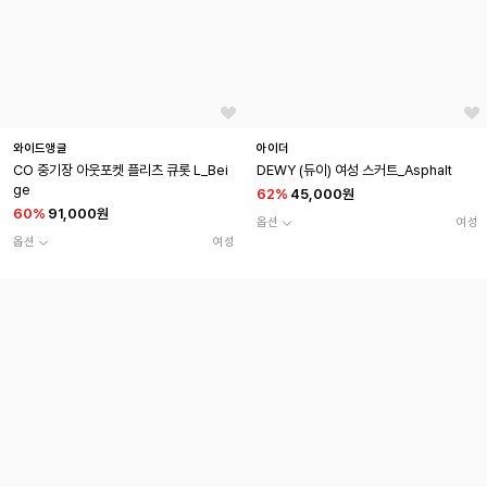
와이드앵글
아이더
CO 중기장 아웃포켓 플리츠 큐롯 L_Bei
DEWY (듀이) 여성 스커트_Asphalt
ge
62
%
45,000원
60
%
91,000원
옵션
여성
옵션
여성