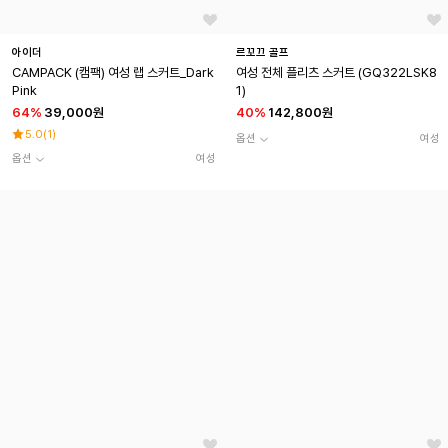
아이더
르꼬끄 골프
CAMPACK (캠팩) 여성 랩 스커트_Dark
여성 전체 플리츠 스커트 (GQ322LSK8
Pink
1)
64
%
39,000원
40
%
142,800원
5.0
(
1
)
옵션
여성
옵션
여성