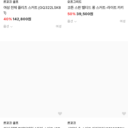
르꼬끄 골프
오프그리드
여성 전체 플리츠 스커트 (GQ322LSK8
코튼 스판 벨티드 롱 스커트-라이트 카키
1)
50
%
39,500원
40
%
142,800원
옵션
여성
옵션
여성
르꼬끄 골프
르꼬끄