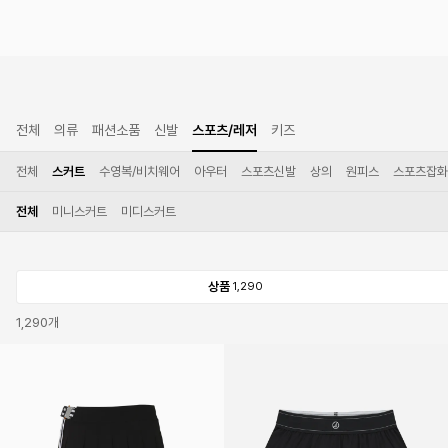
전체
의류
패션소품
신발
스포츠/레저
키즈
전체
스커트
수영복/비치웨어
아우터
스포츠신발
상의
원피스
스포츠잡화
전체
미니스커트
미디스커트
상품
1,290
1,290
개