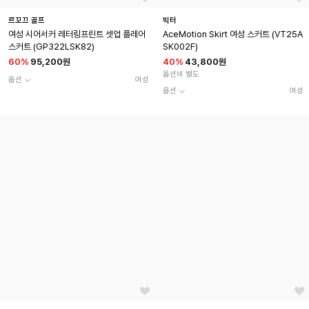
르꼬끄 골프
빅터
여성 시어서커 레터링프린트 셋업 플레어
AceMotion Skirt 여성 스커트 (VT25A
스커트 (GP322LSK82)
SK002F)
60
%
95,200원
40
%
43,800원
옵션비 별도
옵션
여성
옵션
여성