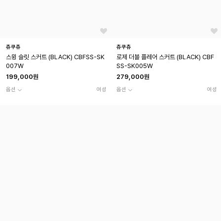
츄쿠츄
츄쿠츄
스윙 슬릿 스커트 (BLACK) CBFSS-SK
로제 더블 플레어 스커트 (BLACK) CBF
007W
SS-SK005W
199,000원
279,000원
옵션
여성
옵션
여성