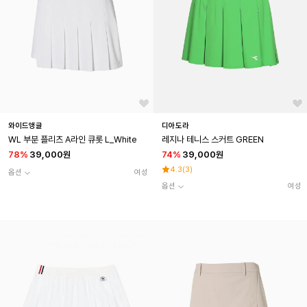
와이드앵글
디아도라
WL 부분 플리츠 A라인 큐롯 L_White
레지나 테니스 스커트 GREEN
78
%
39,000원
74
%
39,000원
4.3
(
3
)
옵션
여성
옵션
여성