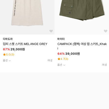
디아도라
아이더
컴피 스웻 스커트 MELANGE GREY
CAMPACK (캠팩) 여성 랩 스커트_Khak
i
67
%
29,000원
64
%
39,000원
5.0
(
3
)
4.7
(
3
)
옵션
여성
옵션
여성