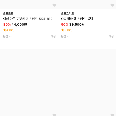
오프로드
오프그리드
여성 아웃 포켓 카고 스커트_5K41812
OG 알파 랩 스커트-블랙
80
%
44,000원
50
%
39,500원
4.0
(
1
)
5.0
(
1
)
옵션
여성
옵션
여성