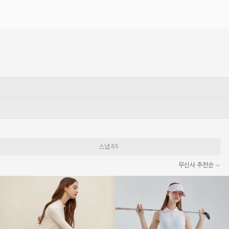
스냅
85
무신사 추천순