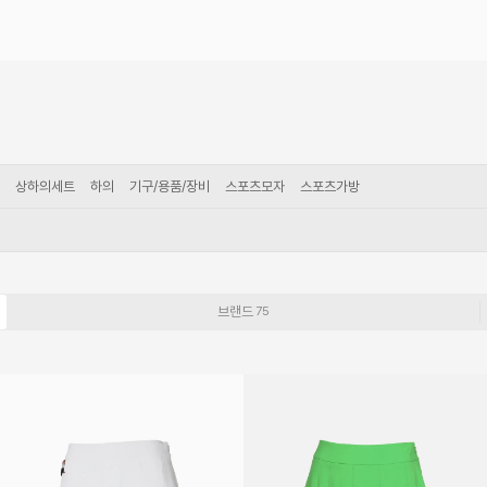
상하의세트
하의
기구/용품/장비
스포츠모자
스포츠가방
브랜드
75