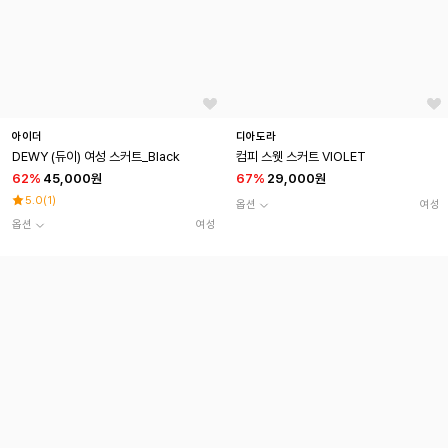
아이더
디아도라
DEWY (듀이) 여성 스커트_Black
컴피 스웻 스커트 VIOLET
62
%
45,000원
67
%
29,000원
5.0
(
1
)
옵션
여성
옵션
여성