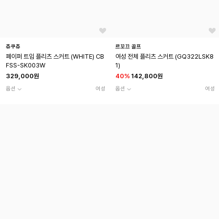
츄쿠츄
르꼬끄 골프
페이퍼 트임 플리츠 스커트 (WHITE) CB
여성 전체 플리츠 스커트 (GQ322LSK8
FSS-SK003W
1)
329,000원
40
%
142,800원
옵션
여성
옵션
여성