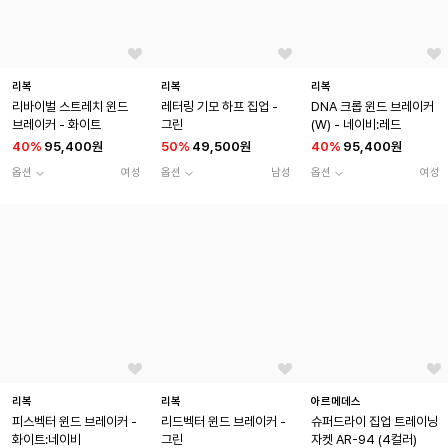
리복
리복
리복
리바이벌 스트레치 윈드
레터링 기모 하프 집업 -
DNA 크롭 윈드 브레이커
브레이커 - 화이트
그린
(W) - 네이비:레드
40
%
95,400원
50
%
49,500원
40
%
95,400원
옵션
여성
옵션
남성
옵션
여성
리복
리복
아르메데스
피스벡터 윈드 브레이커 -
리드벡터 윈드 브레이커 -
슈퍼드라이 집업 트레이닝
화이트:네이비
그린
자켓 AR-94 (4컬러)