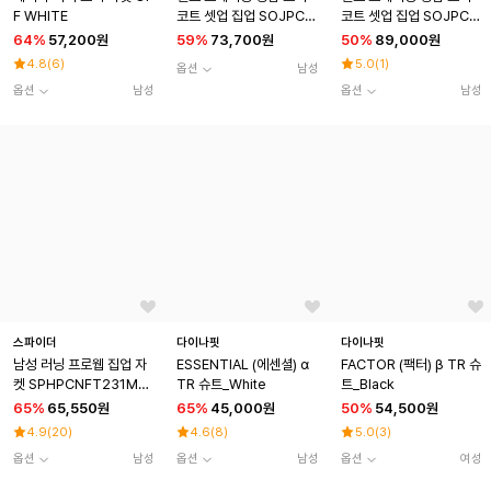
F WHITE
코트 셋업 집업 SOJPCN
코트 셋업 집업 SOJPCN
FT311MBLK
FT311MWHT
64
%
57,200원
59
%
73,700원
50
%
89,000원
4.8
(
6
)
5.0
(
1
)
옵션
남성
옵션
남성
옵션
남성
스파이더
다이나핏
다이나핏
남성 러닝 프로웹 집업 자
ESSENTIAL (에센셜) α
FACTOR (팩터) β TR 슈
켓 SPHPCNFT231MD
TR 슈트_White
트_Black
NY
65
%
65,550원
65
%
45,000원
50
%
54,500원
4.9
(
20
)
4.6
(
8
)
5.0
(
3
)
옵션
남성
옵션
남성
옵션
여성