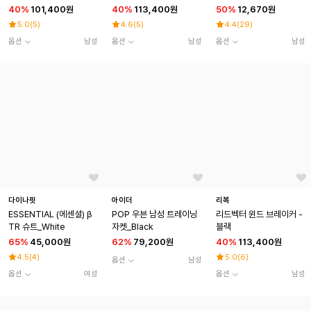
40
%
101,400원
40
%
113,400원
50
%
12,670원
5.0
(
5
)
4.6
(
5
)
4.4
(
29
)
옵션
남성
옵션
남성
옵션
남성
다이나핏
아이더
리복
ESSENTIAL (에센셜) β
POP 우븐 남성 트레이닝
리드벡터 윈드 브레이커 -
TR 슈트_White
자켓_Black
블랙
65
%
45,000원
62
%
79,200원
40
%
113,400원
4.5
(
4
)
5.0
(
6
)
옵션
남성
옵션
여성
옵션
남성