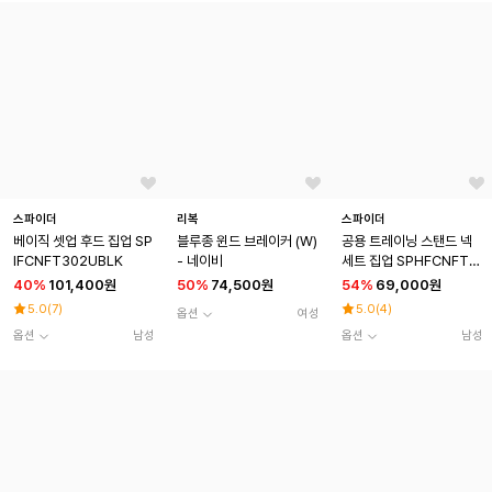
스파이더
리복
스파이더
베이직 셋업 후드 집업 SP
블루종 윈드 브레이커 (W)
공용 트레이닝 스탠드 넥
IFCNFT302UBLK
- 네이비
세트 집업 SPHFCNFT2
02UBLK
40
%
101,400원
50
%
74,500원
54
%
69,000원
5.0
(
7
)
5.0
(
4
)
옵션
여성
옵션
남성
옵션
남성