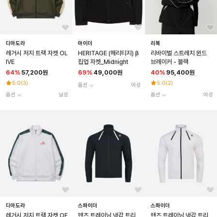
디아도라
아이더
리복
레거시 저지 트랙 자켓 OL
HERITAGE (헤리티지) β
리바이벌 스트레치 윈드
IVE
집업 자켓_Midnight
브레이커 - 블랙
64
%
57,200원
69
%
49,000원
40
%
95,400원
5.0
(
3
)
5.0
(
2
)
옵션
여성
옵션
남성
옵션
여성
디아도라
스파이더
스파이더
레거시 저지 트랙 자켓 OF
맨즈 트레이닝 냉감 트리
맨즈 트레이닝 냉감 트리