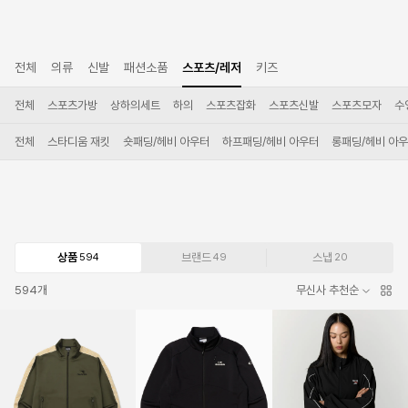
전체
의류
신발
패션소품
스포츠/레저
키즈
전체
스포츠가방
상하의세트
하의
스포츠잡화
스포츠신발
스포츠모자
수
전체
스타디움 재킷
숏패딩/헤비 아우터
하프패딩/헤비 아우터
롱패딩/헤비 아
상품
브랜드
스냅
594
49
20
594
개
무신사 추천순