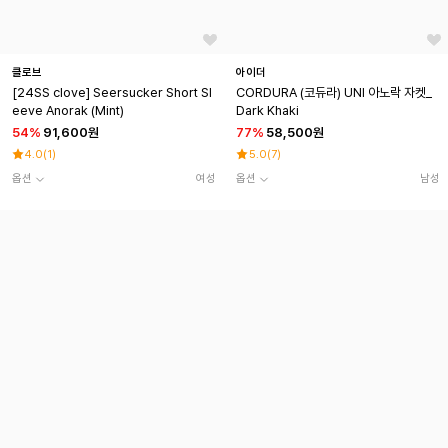
클로브
아이더
[24SS clove] Seersucker Short Sl
CORDURA (코듀라) UNI 아노락 자켓_
eeve Anorak (Mint)
Dark Khaki
54
%
91,600원
77
%
58,500원
4.0
(
1
)
5.0
(
7
)
옵션
여성
옵션
남성