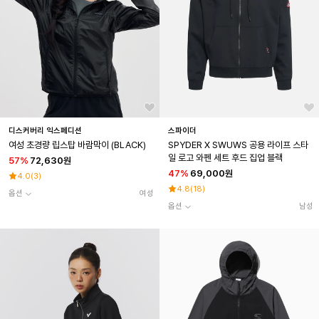
디스커버리 익스페디션
스파이더
여성 초경량 립스탑 바람막이 (BLACK)
SPYDER X SWUWS 공용 라이프 스타
일 로고 와펜 세트 후드 집업 블랙
57
%
72,630원
47
%
69,000원
4.0
(
3
)
4.8
(
18
)
옵션
여성
옵션
남성