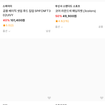
스파이더
무신사 스탠다드 스포츠
공용 베이직 셋업 후드 집업 SPIFCNFT3
코어 라운드넥 패딩자켓 (3colors)
02UIVY
50
%
49,900원
40
%
101,400원
4.8
(
215
)
5.0
(
2
)
옵션
공용
옵션
남성