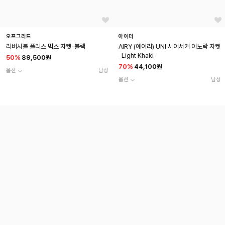
오프그리드
아이더
리버시블 플리스 믹스 자켓-블랙
AIRY (에어리) UNI 시어서커 아노락 자켓
_Light Khaki
50
%
89,500원
70
%
44,100원
옵션
남성
옵션
남성