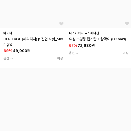
아이더
디스커버리 익스페디션
HERITAGE (헤리티지) β 집업 자켓_Mid
여성 초경량 립스탑 바람막이 (D.Khaki)
night
57
%
72,630원
69
%
49,000원
옵션
여성
옵션
여성