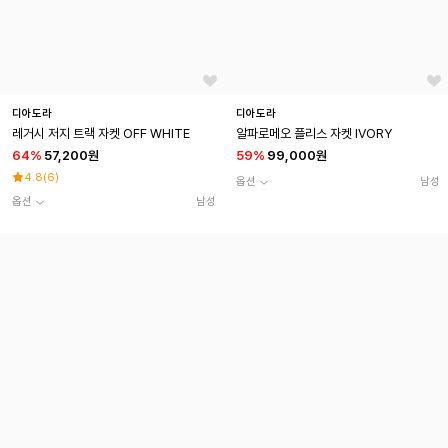
디아도라
디아도라
레거시 저지 트랙 자켓 OFF WHITE
알파로메오 플리스 자켓 IVORY
64
%
57,200원
59
%
99,000원
4.8
(
6
)
옵션
남성
옵션
남성