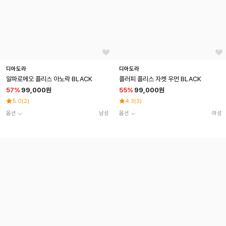
디아도라
디아도라
알파로메오 플리스 아노락 BLACK
플러피 플리스 자켓 우먼 BLACK
57
%
99,000원
55
%
99,000원
5.0
(
2
)
4.3
(
3
)
옵션
남성
옵션
여성