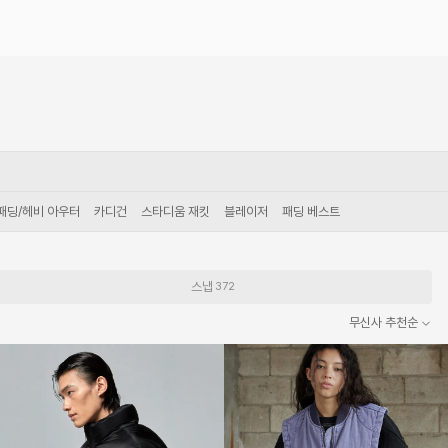
패딩/헤비 아우터
카디건
스타디움 재킷
블레이저
패딩 베스트
스냅
372
무신사 추천순