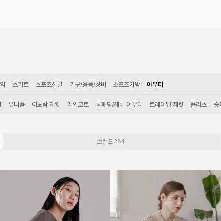
의
스커트
스포츠신발
기구/용품/장비
스포츠가방
아우터
업
유니폼
아노락 재킷
레인코트
롱패딩/헤비 아우터
트레이닝 재킷
플리스
숏
브랜드
284