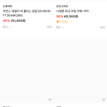
스파이더
오프그리드
우먼스 세일러 넥 플리스 집업 SPJWCN
나일론 와샤 셔링 자켓-카키
FT354WCMG
50
%
49,500원
40
%
101,400원
5.0
(
6
)
옵션
여성
옵션
남성