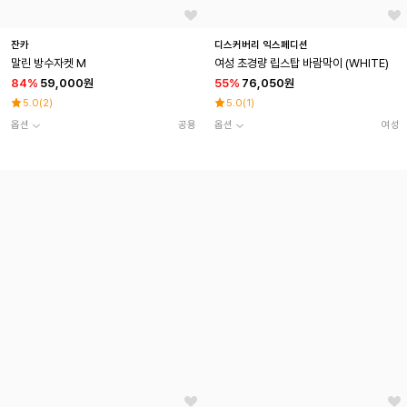
잔카
디스커버리 익스페디션
말린 방수자켓 M
여성 초경량 립스탑 바람막이 (WHITE)
84
%
59,000원
55
%
76,050원
5.0
(
2
)
5.0
(
1
)
옵션
공용
옵션
여성