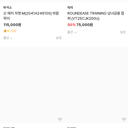
아식스
빅터
신 매치 자켓 M(2041A249100) 바람
ROUNDEASE TRAINING 남녀공용 점
막이
퍼 (VT25CJK200U)
115,000원
50
%
75,000원
4.7
(
3
)
옵션
남성
옵션
남성