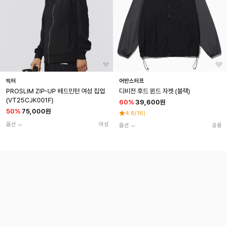
빅터
어반스터프
PROSLIM ZIP-UP 배드민턴 여성 집업
디비전 후드 윈드 자켓 (블랙)
(VT25CJK001F)
60
%
39,600원
50
%
75,000원
4.8
(
16
)
옵션
여성
옵션
공용