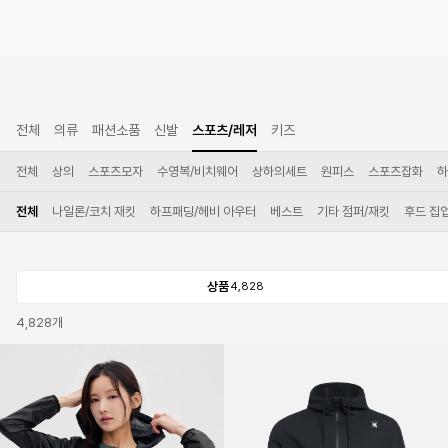
전체
의류
패션소품
신발
스포츠/레저
키즈
전체
상의
스포츠모자
수영복/비치웨어
상하의세트
원피스
스포츠잡화
하
전체
나일론/코치 재킷
하프패딩/헤비 아우터
베스트
기타 점퍼/재킷
후드 집
상품
4,828
4,828
개