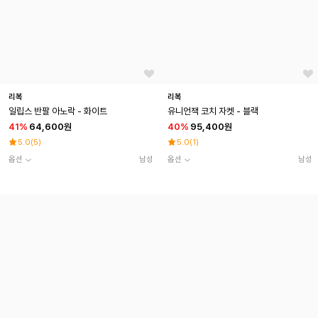
리복
리복
일립스 반팔 아노락 - 화이트
유니언잭 코치 자켓 - 블랙
41
%
64,600원
40
%
95,400원
5.0
(
5
)
5.0
(
1
)
옵션
남성
옵션
남성