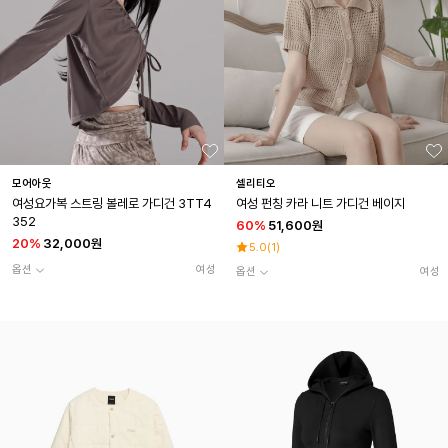
모어아웃
셀리티오
여성요가복 스트링 볼레로 가디건 3TT4
여성 펀칭 카라 니트 가디건 베이지
352
60
%
51,600원
20
%
32,000원
5.0
(
1
)
옵션
여성
옵션
여성