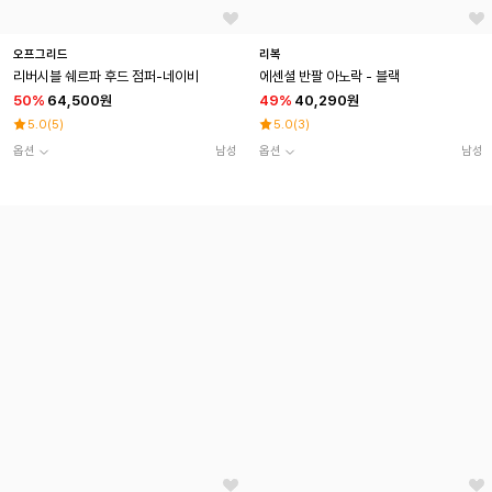
오프그리드
리복
리버시블 쉐르파 후드 점퍼-네이비
에센셜 반팔 아노락 - 블랙
50
%
64,500원
49
%
40,290원
5.0
(
5
)
5.0
(
3
)
옵션
남성
옵션
남성