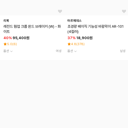
리복
아르메데스
레전드 웜업 크롭 윈드 브레이커 (W) - 화
초경량 베이직 기능성 바람막이 AR-101
이트
(4컬러)
40
%
95,400원
37
%
18,900원
5.0
(
6
)
4.8
(
378
)
옵션
여성
옵션
남성