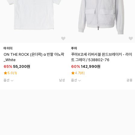
아이더
푸마
ON THE ROCK (온더락) α 반팔 아노락
푸마Ⅹ코셰 리버서블 윈드브레이커 - 라이
_White
트 그레이 / 538802-76
65
%
55,200원
60
%
142,990원
5.0
(
1
)
4.7
(
8
)
옵션
남성
옵션
공용