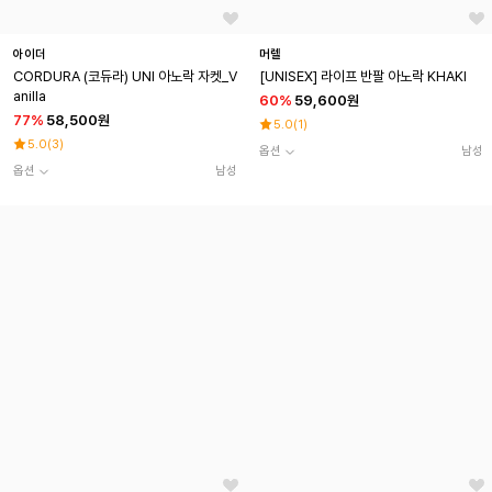
아이더
머렐
CORDURA (코듀라) UNI 아노락 자켓_V
[UNISEX] 라이프 반팔 아노락 KHAKI
anilla
60
%
59,600원
77
%
58,500원
5.0
(
1
)
5.0
(
3
)
옵션
남성
옵션
남성