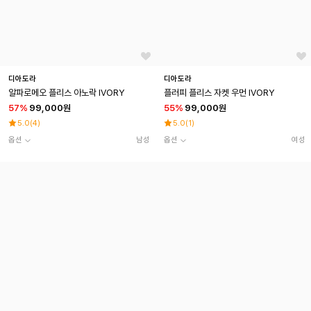
디아도라
디아도라
알파로메오 플리스 아노락 IVORY
플러피 플리스 자켓 우먼 IVORY
57
%
99,000원
55
%
99,000원
5.0
(
4
)
5.0
(
1
)
옵션
남성
옵션
여성