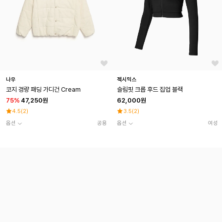
나우
젝시믹스
코지 경량 패딩 가디건 Cream
슬림핏 크롭 후드 집업 블랙
75
%
47,250원
62,000원
4.5
(
2
)
3.5
(
2
)
옵션
공용
옵션
여성