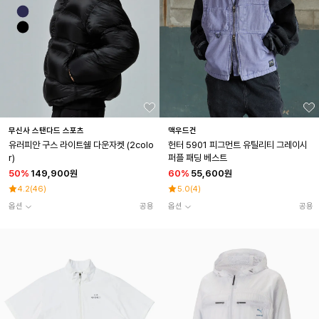
무신사 스탠다드 스포츠
맥우드건
유러피안 구스 라이트쉘 다운자켓 (2colo
헌터 5901 피그먼트 유틸리티 그레이시
r)
퍼플 패딩 베스트
50
%
149,900원
60
%
55,600원
4.2
(
46
)
5.0
(
4
)
옵션
공용
옵션
공용