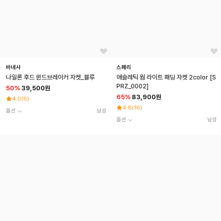
바네사
스페리
나일론 후드 윈드브레이커 자켓_블루
애슬레틱 웜 라이트 패딩 자켓 2color [S
PRZ_0002]
50
%
39,500원
65
%
83,900원
4.0
(
6
)
4.8
(
16
)
옵션
남성
옵션
남성