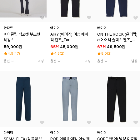
안다르
아이더
아이더
에어쿨링 백포켓 부츠컷
AIRY (에어리) 여성 베이
ON THE ROCK (온더락)
레깅스
직 팬츠_Tar
α 에어리 슬랙스 팬츠_Na
vy
59,000원
65
%
45,000원
67
%
49,500원
4.9
(
47
)
4.5
(
2
)
5.0
(
2
)
옵션
여성
옵션
여성
옵션
남성
아이더
아이더
아이더
SEAM-FLEX (심플렉스)
POP 여름 하이킹 여성 팬
CORE (코어) 남성 이중직