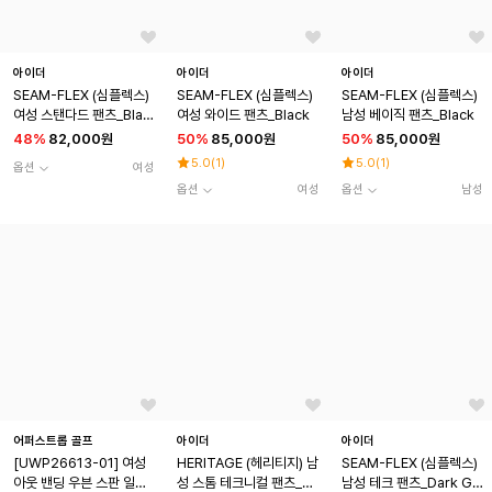
아이더
아이더
아이더
SEAM-FLEX (심플렉스)
SEAM-FLEX (심플렉스)
SEAM-FLEX (심플렉스)
여성 스탠다드 팬츠_Blac
여성 와이드 팬츠_Black
남성 베이직 팬츠_Black
k
48
%
82,000원
50
%
85,000원
50
%
85,000원
5.0
(
1
)
5.0
(
1
)
옵션
여성
옵션
여성
옵션
남성
어퍼스트롭 골프
아이더
아이더
[UWP26613-01] 여성
HERITAGE (헤리티지) 남
SEAM-FLEX (심플렉스)
아웃 밴딩 우븐 스판 일자
성 스톰 테크니컬 팬츠_D
남성 테크 팬츠_Dark Gr