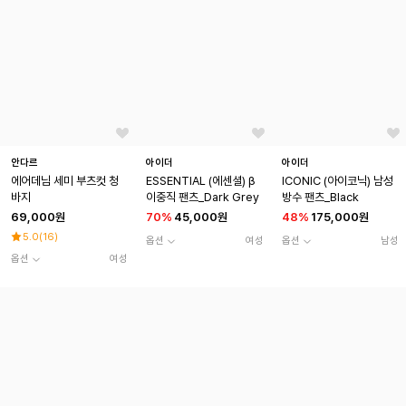
안다르
아이더
아이더
에어데님 세미 부츠컷 청
ESSENTIAL (에센셜) β
ICONIC (아이코닉) 남성
바지
이중직 팬츠_Dark Grey
방수 팬츠_Black
69,000원
70
%
45,000원
48
%
175,000원
5.0
(
16
)
옵션
여성
옵션
남성
옵션
여성