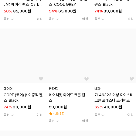
남성 베이직 팬츠_Carbo
츠_COOL GREY
팬츠_Black
n Blue
50
%
85,000원
54
%
65,000원
74
%
39,000원
옵션
남성
옵션
여성
옵션
남성
아이더
안다르
네파
CORE (코어) β 이중직 팬
에어리핏 와이드 크롭 팬
7L46323 여성 아이스테
츠_Black
츠
크쉘 포레스타 조거팬츠
74
%
39,000원
59,000원
62
%
49,000원
4.9
(
31
)
옵션
여성
옵션
여성
옵션
여성