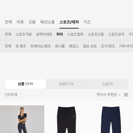
전체
의류
신발
패션소품
스포츠/레저
키즈
전체
스포츠가방
상하의세트
하의
스포츠잡화
스포츠신발
스포츠모자
수
전체
숏 팬츠
트레이닝 팬츠
유니폼
레깅스
점프 슈트
조거 팬츠
기타 바지
상품
브랜드
스냅
1,510
85
25
1,510
개
무신사 추천순