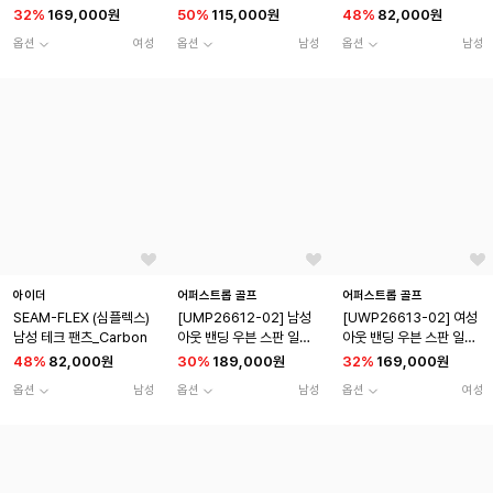
팬츠 블랙
ark Grey
ey
32
%
169,000원
50
%
115,000원
48
%
82,000원
옵션
여성
옵션
남성
옵션
남성
아이더
어퍼스트롭 골프
어퍼스트롭 골프
SEAM-FLEX (심플렉스)
[UMP26612-02] 남성
[UWP26613-02] 여성
남성 테크 팬츠_Carbon
아웃 밴딩 우븐 스판 일자
아웃 밴딩 우븐 스판 일자
팬츠 네이비
팬츠 네이비
48
%
82,000원
30
%
189,000원
32
%
169,000원
옵션
남성
옵션
남성
옵션
여성