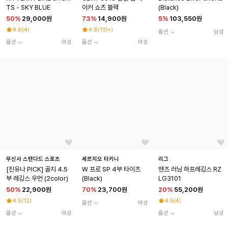
TS - SKY BLUE
이커 쇼츠 블랙
(Black)
50
%
29,000원
73
%
14,900원
5
%
103,550원
4.8
(
4
)
4.8
(
1천+
)
옵션
남성
옵션
여성
옵션
여성
무신사 스탠다드 스포츠
세르지오 타키니
리그
[진유나 PICK] 골지 4.5
W 프로 SP 4부 타이츠
맨즈 러닝 하프레깅스 RZ
부 레깅스 우먼 (2color)
(Black)
LG3101
50
%
22,900원
70
%
23,700원
20
%
55,200원
4.5
(
12
)
4.5
(
4
)
옵션
여성
옵션
여성
옵션
남성