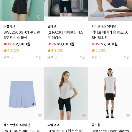
스컬피그
안다르
시티브리즈 액티브
SWL25005-01 투인원
[2 PACK] 에어쿨링 4.5
액티브 에어리 숏 팬츠_A
3부 레깅스 블랙
부 레깅스
SH BLUE
40
%
32,300원
35
%
69,000원
60
%
27,600원
4.9
(
27
)
4.9
(
38
)
5.0
(
5
)
옵션
여성
옵션
여성
옵션
여성
레스트앤레크레이션
씨엘코코
콜드웜
RR TERRY BIKE SHOR
CLWP3013 텐션 업 바
Distance Liner Shorts