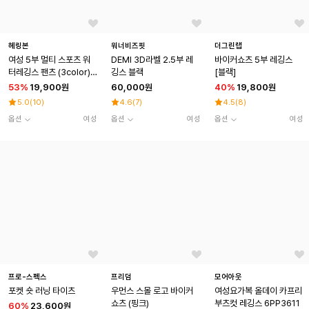
헤링본
워너비즈핏
더그린랩
여성 5부 멀티 스포츠 워
DEMI 3D라벨 2.5부 레
바이커쇼츠 5부 레깅스
터레깅스 팬츠 (3color) /
깅스 블랙
[블랙]
AE303W
53
%
19,900원
60,000원
40
%
19,800원
5.0
(
10
)
4.6
(
7
)
4.5
(
8
)
옵션
여성
옵션
여성
옵션
여성
프로-스펙스
프리덤
모어아웃
포켓 숏 러닝 타이츠
우먼스 스몰 로고 바이커
여성요가복 올데이 카프리
쇼츠 (핑크)
부츠컷 레깅스 6PP3611
60
%
23,600원