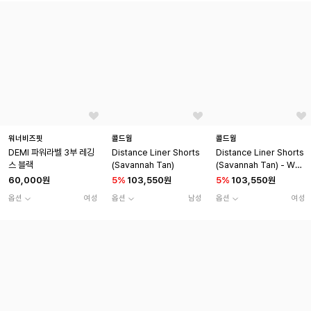
워너비즈핏
콜드웜
콜드웜
DEMI 파워라벨 3부 레깅
Distance Liner Shorts
Distance Liner Shorts
스 블랙
(Savannah Tan)
(Savannah Tan) - Wo
men
60,000원
5
%
103,550원
5
%
103,550원
옵션
여성
옵션
남성
옵션
여성