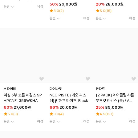
50
%
29,000원
20
%
28,000원
옵션
남성
3.0
(
2
)
5.0
(
15
)
옵션
여성
옵션
여성
스파이더
다이나핏
안다르
여성 5부 코튼 레깅스 SP
NEO PISTE (네오 피스
[2 PACK] 에어쿨링 샤론
HPCNFL356WKHA
테) β 하프 타이츠_Black
부츠컷 레깅스 (롱) / AMP
PT-07
60
%
27,600원
66
%
20,000원
25
%
89,000원
5.0
(
3
)
3.0
(
4
)
4.9
(
127
)
옵션
여성
옵션
여성
옵션
여성