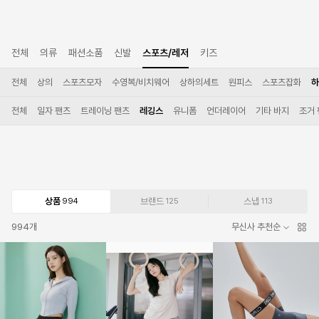
전체
의류
패션소품
신발
스포츠/레저
키즈
전체
상의
스포츠모자
수영복/비치웨어
상하의세트
원피스
스포츠잡화
하
전체
일자 팬츠
트레이닝 팬츠
레깅스
유니폼
언더레이어
기타 바지
조거
상품
브랜드
스냅
994
125
113
994
개
무신사 추천순