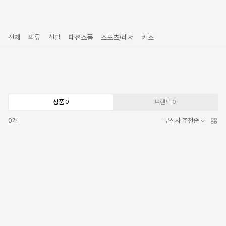
전체
의류
신발
패션소품
스포츠/레저
키즈
상품
브랜드
0
0
0
개
무신사 추천순