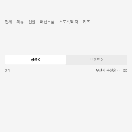
전체
의류
신발
패션소품
스포츠/레저
키즈
상품
브랜드
0
0
0
개
무신사 추천순