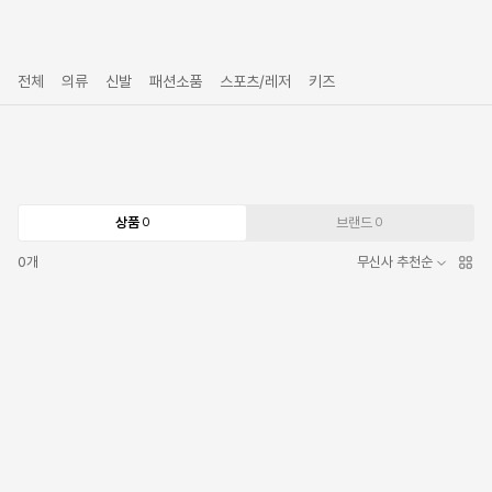
전체
의류
신발
패션소품
스포츠/레저
키즈
상품
브랜드
0
0
0
개
무신사 추천순