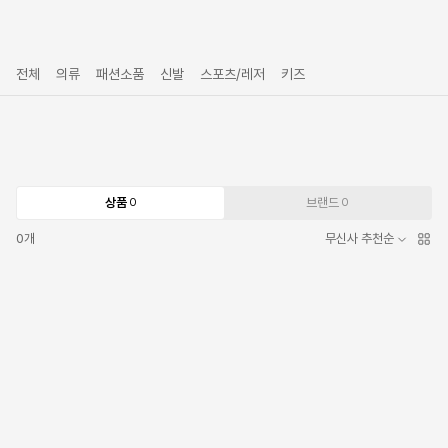
전체
의류
패션소품
신발
스포츠/레저
키즈
상품
브랜드
0
0
0
개
무신사 추천순