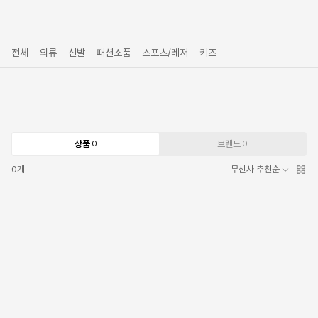
전체
의류
신발
패션소품
스포츠/레저
키즈
상품
브랜드
0
0
0
개
무신사 추천순