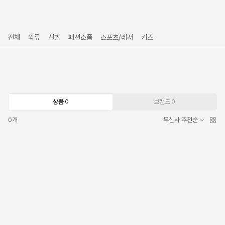
전체
의류
신발
패션소품
스포츠/레저
키즈
상품
브랜드
0
0
0
개
무신사 추천순