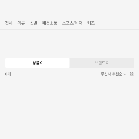
전체
의류
신발
패션소품
스포츠/레저
키즈
상품
브랜드
0
0
0
개
무신사 추천순