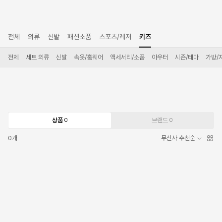
전체
의류
신발
패션소품
스포츠/레저
키즈
전체
세트 의류
신발
속옷/홈웨어
액세서리/소품
아우터
시즌/테마
가방/
상품
브랜드
0
0
0
개
무신사 추천순