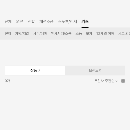
전체
의류
신발
패션소품
스포츠/레저
키즈
전체
가방/지갑
시즌/테마
액세서리/소품
소품
모자
12개월 이하
세트 의
상품
브랜드
0
0
0
개
무신사 추천순