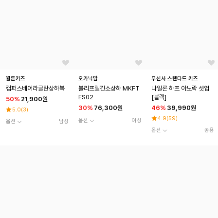
월튼키즈
오가닉맘
무신사 스탠다드 키즈
캠퍼스베어라글란상하복
블리프릴긴소상하 MKFT
나일론 하프 아노락 셋업
ES02
[블랙]
50
%
21,900원
30
%
76,300원
46
%
39,990원
5.0
(
3
)
4.9
(
59
)
옵션
여성
옵션
남성
옵션
공용