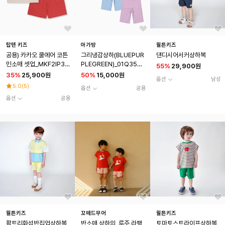
탑텐 키즈
아가방
월튼키즈
공용) 카카오 쿨에어 코튼
그리냉감상하(BLUEPUR
댄디시어서커상하복
민소매 셋업_MKF2IP38
PLEGREEN)_01Q3530
55
%
29,900원
01
01
35
%
25,900원
50
%
15,000원
옵션
남성
5.0
(
5
)
옵션
공용
옵션
공용
월튼키즈
꼬떼드무어
월튼키즈
팜트리화섬반집업상하복
반소매 상하의_루주 라팽
토마토스트라이프상하복