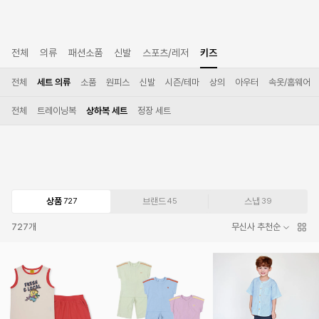
전체
의류
패션소품
신발
스포츠/레저
키즈
전체
세트 의류
소품
원피스
신발
시즌/테마
상의
아우터
속옷/홈웨어
전체
트레이닝복
상하복 세트
정장 세트
상품
브랜드
스냅
727
45
39
727
개
무신사 추천순