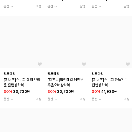
옵션
여성
옵션
남성
옵션
남성
밀크마일
밀크마일
밀크마일
[피너츠]스누피 찰리 브라
[디즈니]칩앤데일 레인보
[피너츠]스누피 하늘위로
운 홈런상하복
우올오버상하복
집업상하복
30
%
30,730원
30
%
30,730원
30
%
41,930원
옵션
여성
옵션
여성
옵션
여성