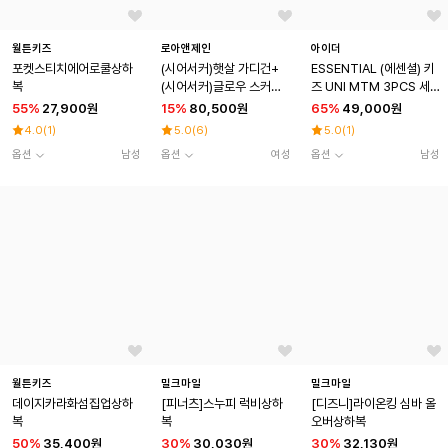
월튼키즈
로아앤제인
아이더
포켓스티치에어로쿨상하
(시어서커)햇살 가디건+
ESSENTIAL (에센셜) 키
복
(시어서커)글로우 스커트
즈 UNI MTM 3PCS 세
SET
트_Light Pink
55
%
27,900원
15
%
80,500원
65
%
49,000원
4.0
(
1
)
5.0
(
6
)
5.0
(
1
)
옵션
남성
옵션
여성
옵션
남성
월튼키즈
밀크마일
밀크마일
데이지카라화섬집업상하
[피너츠]스누피 럭비상하
[디즈니]라이온킹 심바 올
복
복
오버상하복
50
%
35,400원
30
%
30,030원
30
%
32,130원