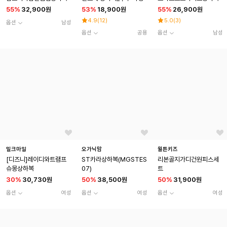
55
%
32,900원
53
%
18,900원
55
%
26,900원
4.9
(
12
)
5.0
(
3
)
옵션
남성
옵션
공용
옵션
남성
밀크마일
오가닉맘
월튼키즈
[디즈니]레이디와트램프
ST카라상하복(MGSTES
리본골지가디건원피스세
슈몽상하복
07)
트
30
%
30,730원
50
%
38,500원
50
%
31,900원
옵션
여성
옵션
여성
옵션
여성