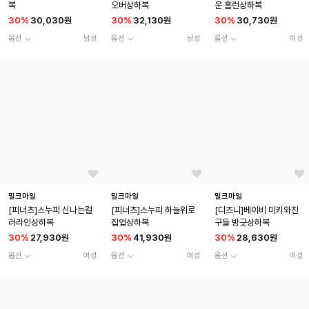
복
오버상하복
운 홈런상하복
30
%
30,030원
30
%
32,130원
30
%
30,730원
옵션
남성
옵션
남성
옵션
여성
밀크마일
밀크마일
밀크마일
[피너츠]스누피 신나는컬
[피너츠]스누피 하늘위로
[디즈니]베이비 미키와친
러라인상하복
집업상하복
구들 방긋상하복
30
%
27,930원
30
%
41,930원
30
%
28,630원
옵션
여성
옵션
여성
옵션
여성