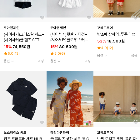
로아앤제인
로아앤제인
꼬떼드무어
(시어서커)크리스탈 셔츠+
(시어서커)햇살 가디건+
반소매 상하의_루주 라팽
(시어서커)쿨 팬츠 SET
(시어서커)글로우 스커트
53
%
18,900원
SET
15
%
74,550원
15
%
80,500원
4.9
(
12
)
5.0
(
13
)
5.0
(
6
)
옵션
공용
옵션
여성
옵션
여성
노스페이스 키즈
마틸다엔와이
꼬떼드무어
키즈 트래블러 세트 NH8
쿨 플리츠 상하 세트 (8 C
반팔 모티프 셋업_블뤼 아