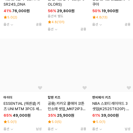
SR24S_DNA
OLORS)
쿠아
41
%
76,000원
56
%
29,800원
50
%
19,900원
옵션비 별도
5.0
(
2
)
4.8
(
13
)
4.8
(
131
)
옵션
공용
옵션
공용
옵션
공용
아이더
탑텐 키즈
엔비에이 키즈
ESSENTIAL (에센셜) 키
공용) 카카오 쿨에어 코튼
NBA 스포티 레이어드 3
즈 UNI MTM 3PCS 세
민소매 셋업_MKF2IP38
셋업(K252ST620P) 블
트_Light Pink
01
랙
65
%
49,000원
35
%
25,900원
61
%
39,000원
5.0
(
1
)
5.0
(
5
)
5.0
(
1
)
옵션
남성
옵션
공용
옵션
남성