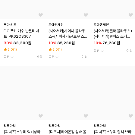
푸마 키즈
로아앤제인
로아앤제인
F.C 푸키 매쉬 반팔티 세
(시어서커)샤이니 블라우
(시어서커)엘라 블라우스+
트_PK62OS307
스+(시어서커)글로우 스커
(시어서커)웰치스 스커트
트 SET
SET
30
%
83,300원
10
%
85,230원
10
%
76,230원
5.0
(
1
)
5.0
(
1
)
옵션
여성
옵션
남성
옵션
여성
밀크마일
밀크마일
밀크마일
[피너츠]스누피 럭비상하
[디즈니]라이온킹 심바 올
[피너츠]스누피 찰리 브라