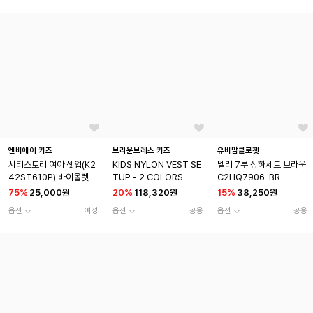
엔비에이 키즈
브라운브레스 키즈
유비맘클로젯
시티스토리 여아 셋업(K2
KIDS NYLON VEST SE
델리 7부 상하세트 브라운
42ST610P) 바이올렛
TUP - 2 COLORS
C2HQ7906-BR
75
%
25,000원
20
%
118,320원
15
%
38,250원
옵션
여성
옵션
공용
옵션
공용