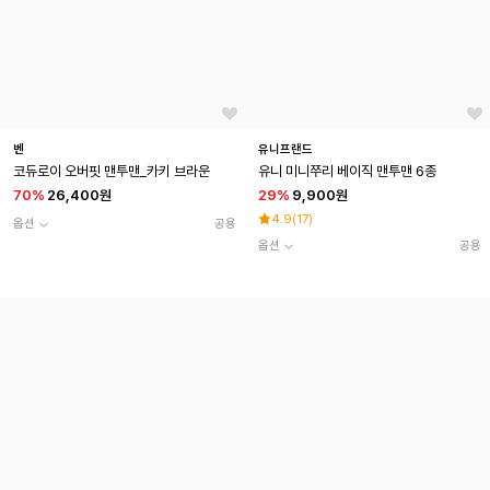
벤
유니프랜드
코듀로이 오버핏 맨투맨_카키 브라운
유니 미니쭈리 베이직 맨투맨 6종
70
%
26,400원
29
%
9,900원
4.9
(
17
)
옵션
공용
옵션
공용