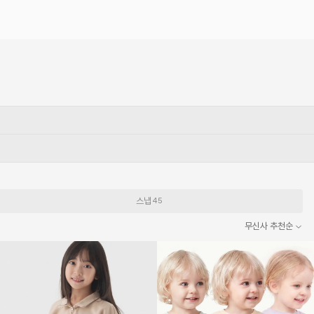
스냅
45
무신사 추천순