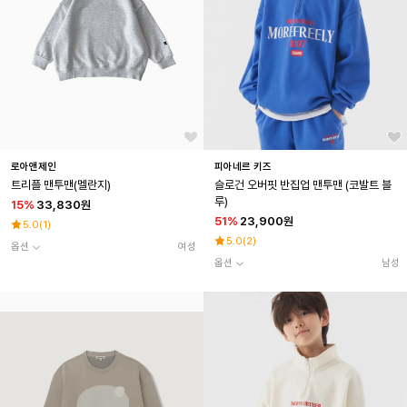
로아앤제인
피아네르 키즈
트리플 맨투맨(멜란지)
슬로건 오버핏 반집업 맨투맨 (코발트 블
루)
15
%
33,830원
51
%
23,900원
5.0
(
1
)
5.0
(
2
)
옵션
여성
옵션
남성