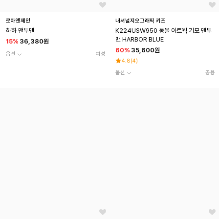
로아앤제인
내셔널지오그래픽 키즈
하하 맨투맨
K224USW950 동물 아트웍 기모 맨투
맨 HARBOR BLUE
15
%
36,380원
60
%
35,600원
옵션
여성
4.8
(
4
)
옵션
공용