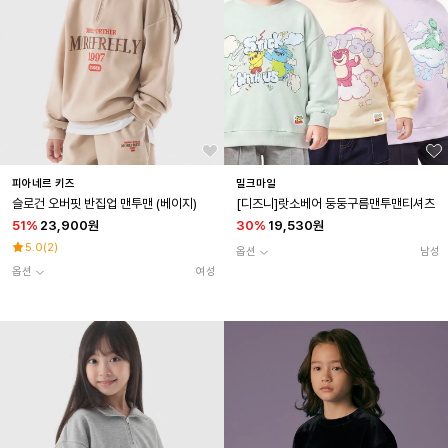
피아네르 키즈
밀크마일
슬로건 오버핏 반집업 맨투맨 (베이지)
[디즈니]랏소베어 둥둥구름맨투맨티셔츠
51
%
23,900원
30
%
19,530원
5.0
(
2
)
옵션
남성
옵션
여성