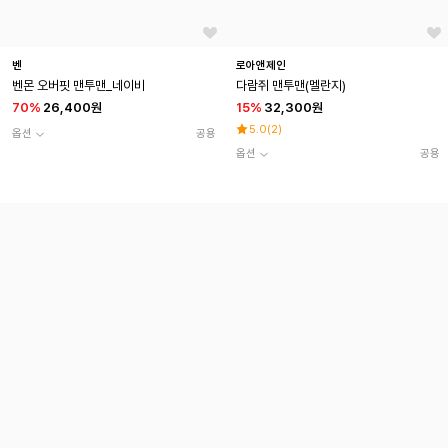
벤
로아앤제인
벤몬 오버핏 맨투맨_네이비
다람쥐 맨투맨(멜란지)
70
%
26,400원
15
%
32,300원
5.0
(
2
)
옵션
공용
옵션
공용