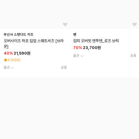
무신사 스탠다드 키즈
벤
오버사이즈 하프 집업 스웨트셔츠 [브라
컴피 오버핏 맨투맨_로즈 브릭
운]
70
%
23,700원
40
%
21,590원
옵션
공용
4.9
(
56
)
옵션
공용