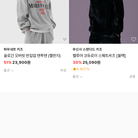
피아네르 키즈
무신사 스탠다드 키즈
슬로건 오버핏 반집업 맨투맨 (멜란지)
벨루어 코듀로이 스웨트셔츠 [블랙]
51
%
23,900원
30
%
25,090원
4.9
(
111
)
옵션
여성
옵션
공용