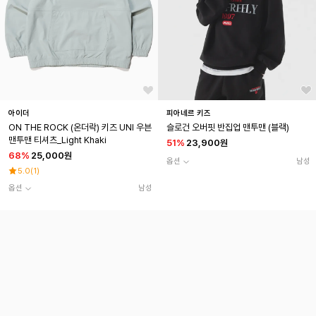
아이더
피아네르 키즈
ON THE ROCK (온더락) 키즈 UNI 우븐
슬로건 오버핏 반집업 맨투맨 (블랙)
맨투맨 티셔츠_Light Khaki
51
%
23,900원
68
%
25,000원
옵션
남성
5.0
(
1
)
옵션
남성