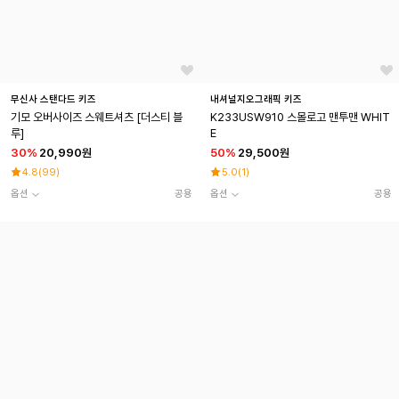
무신사 스탠다드 키즈
내셔널지오그래픽 키즈
기모 오버사이즈 스웨트셔츠 [더스티 블
K233USW910 스몰로고 맨투맨 WHIT
루]
E
30
%
20,990원
50
%
29,500원
4.8
(
99
)
5.0
(
1
)
옵션
공용
옵션
공용