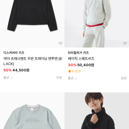
디스커버리 키즈
타미힐피거 키즈
여아 프레시벤트 우븐 트레이닝 맨투맨 (B
베이직 스웨트셔츠
LACK)
30
%
50,400원
50
%
44,500원
5.0
(
1
)
옵션
여성
옵션
남성