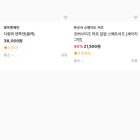
로아앤제인
무신사 스탠다드 키즈
다람쥐 맨투맨(블랙)
오버사이즈 하프 집업 스웨트셔츠 [세이지
그린]
38,000원
40
%
21,590원
5.0
(
3
)
4.8
(
88
)
옵션
공용
옵션
공용