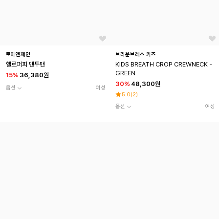
로아앤제인
브라운브레스 키즈
헬로퍼피 맨투맨
KIDS BREATH CROP CREWNECK -
GREEN
15
%
36,380원
30
%
48,300원
옵션
여성
5.0
(
2
)
옵션
여성