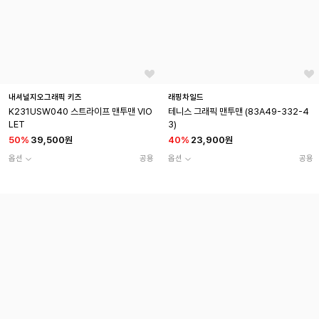
내셔널지오그래픽 키즈
래핑차일드
K231USW040 스트라이프 맨투맨 VIO
테니스 그래픽 맨투맨 (83A49-332-4
LET
3)
50
%
39,500원
40
%
23,900원
옵션
공용
옵션
공용