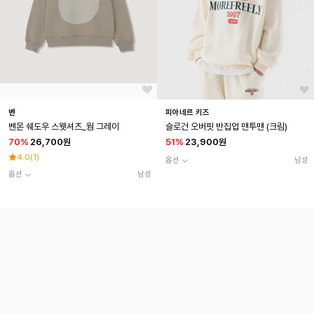
벤
피아네르 키즈
벤몬 쉐도우 스웻셔츠_웜 그레이
슬로건 오버핏 반집업 맨투맨 (크림)
70
%
26,700원
51
%
23,900원
4.0
(
1
)
옵션
남성
옵션
남성