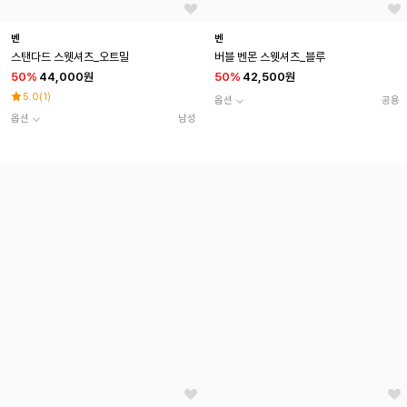
벤
벤
스탠다드 스웻셔츠_오트밀
버블 벤몬 스웻셔츠_블루
50
%
44,000원
50
%
42,500원
5.0
(
1
)
옵션
공용
옵션
남성