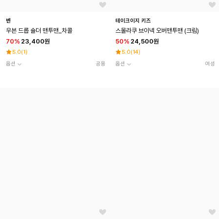
벤
테이크이지 키즈
우븐 드롭 숄더 맨투맨_차콜
스몰라쿠 브이넥 오버맨투맨 (크림)
70
%
23,400원
50
%
24,500원
5.0
(
1
)
5.0
(
14
)
옵션
공용
옵션
여성