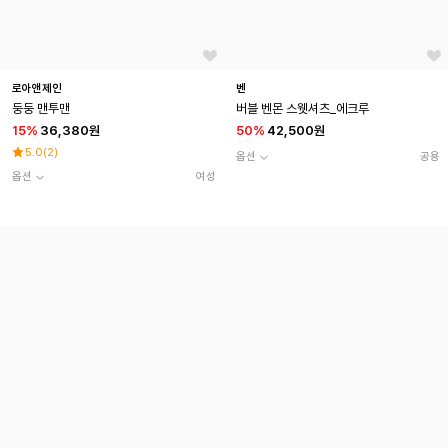
로아앤제인
벤
둥둥 맨투맨
버블 벤몬 스웻셔츠_에크루
15
%
36,380원
50
%
42,500원
5.0
(
2
)
옵션
공용
옵션
여성