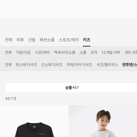
전체
의류
신발
패션소품
스포츠/레저
키즈
전체
가방/지갑
시즌/테마
액세서리/소품
소품
모자
12개월 이하
세트 의
전체
반소매 티셔츠
긴소매 티셔츠
피케/카라 티셔츠
셔츠/블라우스
맨투맨/
상품
457
457
개