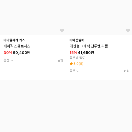
타미힐피거 키즈
비아셉템버
베이직 스웨트셔츠
에센셜 그래픽 맨투맨 퍼플
30
%
50,400원
15
%
41,650원
옵션비 별도
옵션
남성
5.0
(
6
)
옵션
남성