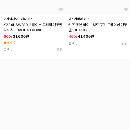
내셔널지오그래픽 키즈
디스커버리 키즈
K224USW810 스페이스 그래픽 맨투맨
키즈 우븐 하이브리드 포켓 트레이닝 맨투
티셔츠 1 BAOBAB KHAKI
맨 (BLACK)
60
%
31,600원
40
%
41,400원
5.0
(
7
)
옵션
남성
옵션
공용