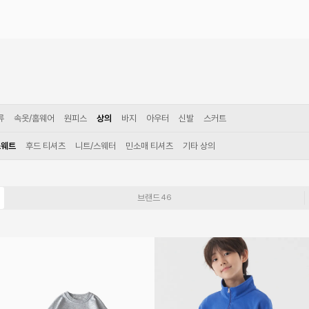
류
속옷/홈웨어
원피스
상의
바지
아우터
신발
스커트
스웨트
후드 티셔츠
니트/스웨터
민소매 티셔츠
기타 상의
브랜드
46