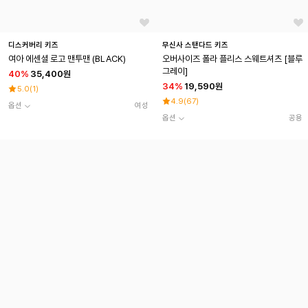
디스커버리 키즈
무신사 스탠다드 키즈
여아 에센셜 로고 맨투맨 (BLACK)
오버사이즈 폴라 플리스 스웨트셔츠 [블루
그레이]
40
%
35,400원
34
%
19,590원
5.0
(
1
)
4.9
(
67
)
옵션
여성
옵션
공용