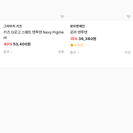
그라미치 키즈
로아앤제인
키즈 G로고 스웨트 맨투맨 Navy Pigme
로라 맨투맨
nt
15
%
36,380원
40
%
53,400원
4.7
(
3
)
옵션
공용
옵션
여성