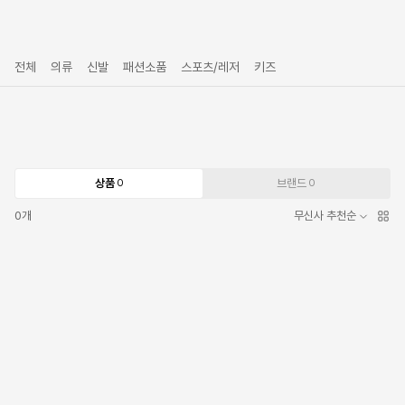
전체
의류
신발
패션소품
스포츠/레저
키즈
상품
브랜드
0
0
0
개
무신사 추천순