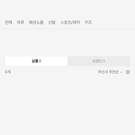
전체
의류
패션소품
신발
스포츠/레저
키즈
상품
브랜드
0
0
0
개
무신사 추천순