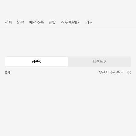
전체
의류
패션소품
신발
스포츠/레저
키즈
상품
브랜드
0
0
0
개
무신사 추천순