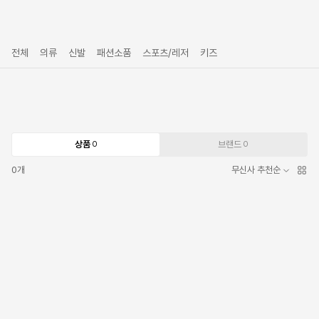
전체
의류
신발
패션소품
스포츠/레저
키즈
상품
브랜드
0
0
0
개
무신사 추천순