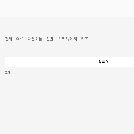
전체
의류
패션소품
신발
스포츠/레저
키즈
상품
0
0
개