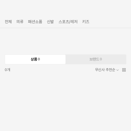
전체
의류
패션소품
신발
스포츠/레저
키즈
상품
브랜드
0
0
0
개
무신사 추천순