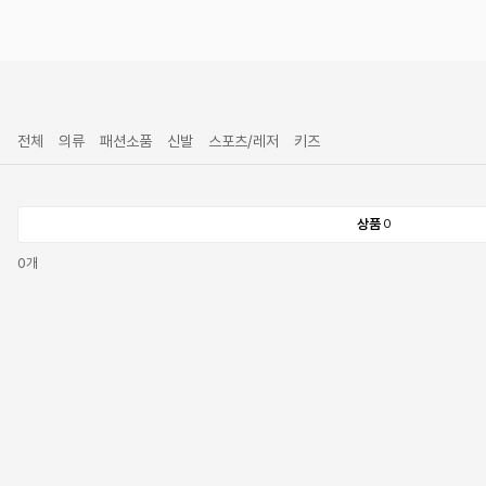
전체
의류
패션소품
신발
스포츠/레저
키즈
상품
0
0
개