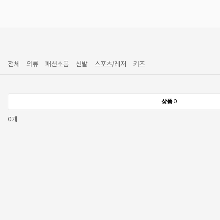
전체
의류
패션소품
신발
스포츠/레저
키즈
상품
0
0
개