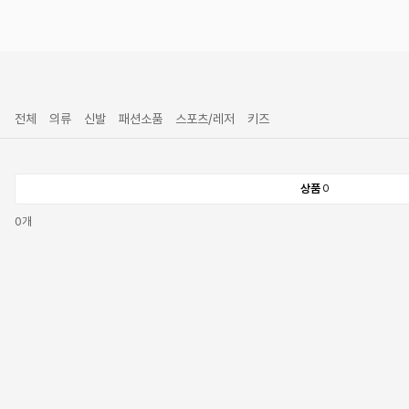
전체
의류
신발
패션소품
스포츠/레저
키즈
상품
0
0
개