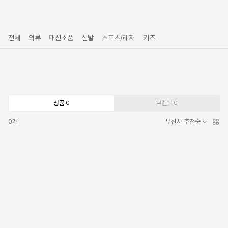
전체
의류
패션소품
신발
스포츠/레저
키즈
상품
브랜드
0
0
0
개
무신사 추천순